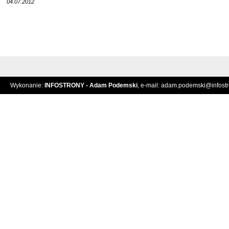
04.07.2012
Wykonanie:
INFOSTRONY - Adam Podemski
, e-mail:
adam.podemski@infostro