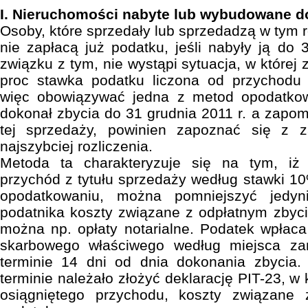
I. Nieruchomości nabyte lub wybudowane do
Osoby, które sprzedały lub sprzedadzą w tym 
nie zapłacą już podatku, jeśli nabyły ją do
związku z tym, nie wystąpi sytuacja, w której
proc stawka podatku liczona od przychodu 
więc obowiązywać jedna z metod opodatkowa
dokonał zbycia do 31 grudnia 2011 r. a zapomni
tej sprzedaży, powinien zapoznać się z 
najszybciej rozliczenia.
Metoda ta charakteryzuje się na tym, iż
przychód z tytułu sprzedaży według stawki 1
opodatkowaniu, można pomniejszyć jedyn
podatnika koszty związane z odpłatnym zbyc
można np. opłaty notarialne. Podatek wpłac
skarbowego właściwego według miejsca za
terminie 14 dni od dnia dokonania zbyci
terminie należało złożyć deklarację PIT-23, w 
osiągniętego przychodu, koszty związane 