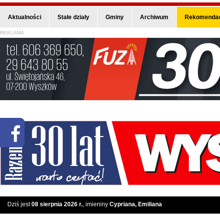
Aktualności
Stałe działy
Gminy
Archiwum
Rekomendac
REKLAMA
Dziś jest
08 sierpnia 2026 r.
, imieniny
Cypriana, Emiliana