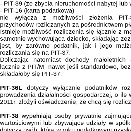
- PIT-39 (ze zbycia nieruchomości nabytej lub
- PIT-16 (karta podatkowa)
nie wyłącza z możliwości złożenia PIT
przychodów rozliczanych za pośrednictwem pł
Istnieje możliwość rozliczenia się łącznie z 
samotnie wychowująca dziecko, składając ze
jest, by zarówno podatnik, jak i jego małż
rozliczania się na PIT-37.
Doliczając natomiast dochody małoletnich
łącznie z PIT/M, nawet jeśli standardowo, be
składałoby się PIT-37.
PIT-36L
dotyczy wyłącznie podatników rozl
prowadzenia działalności gospodarczej, o ile 
2011r. złożyli oświadczenie, że chcą się rozlicz
PIT-38
wypełniają osoby prywatnie zajmując
wartościowymi lub zbywające udziały w spół
dotyczy osób, które w roku podatkowym uzyskal