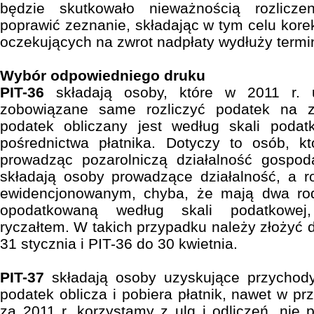
będzie skutkowało nieważnością rozlicze
poprawić zeznanie, składając w tym celu kore
oczekujących na zwrot nadpłaty wydłuży termi
Wybór odpowiedniego druku
PIT-36
składają osoby, które w 2011 r.
zobowiązane same rozliczyć podatek na z
podatek obliczany jest według skali podat
pośrednictwa płatnika. Dotyczy to osób, k
prowadząc pozarolniczą działalność gospoda
składają osoby prowadzące działalność, a ro
ewidencjonowanym, chyba, że mają dwa rodz
opodatkowaną według skali podatkowej
ryczałtem. W takich przypadku należy złożyć 
31 stycznia i PIT-36 do 30 kwietnia.
PIT-37
składają osoby uzyskujące przychody,
podatek oblicza i pobiera płatnik, nawet w pr
za 2011 r. korzystamy z ulg i odliczeń, nie 