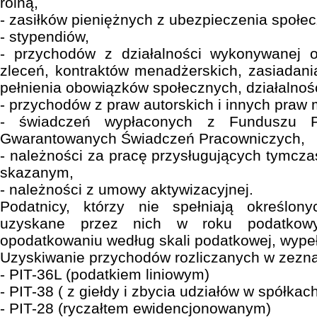
rolną,
- zasiłków pieniężnych z ubezpieczenia społe
- stypendiów,
- przychodów z działalności wykonywanej 
zleceń, kontraktów menadżerskich, zasiadan
pełnienia obowiązków społecznych, działalnośc
- przychodów z praw autorskich i innych praw
- świadczeń wypłaconych z Funduszu 
Gwarantowanych Świadczeń Pracowniczych,
- należności za pracę przysługujących tymc
skazanym,
- należności z umowy aktywizacyjnej.
Podatnicy, którzy nie spełniają określo
uzyskane przez nich w roku podatkow
opodatkowaniu według skali podatkowej, wypeł
Uzyskiwanie przychodów rozliczanych w zezna
- PIT-36L (podatkiem liniowym)
- PIT-38 ( z giełdy i zbycia udziałów w spółkac
- PIT-28 (ryczałtem ewidencjonowanym)