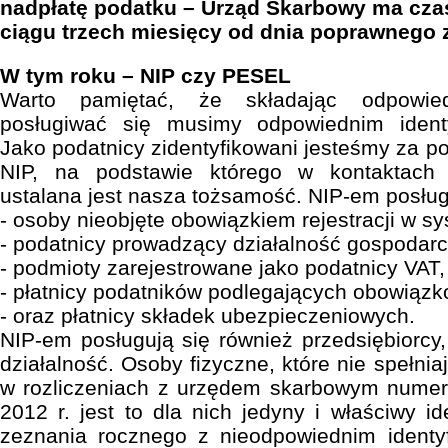
nadpłatę podatku – Urząd Skarbowy ma czas
ciągu trzech miesięcy od dnia poprawnego z
W tym roku – NIP czy PESEL
Warto pamiętać, że składając odpowied
posługiwać się musimy odpowiednim ident
Jako podatnicy zidentyfikowani jesteśmy za
NIP, na podstawie którego w kontaktac
ustalana jest nasza tożsamość. NIP-em posług
- osoby nieobjęte obowiązkiem rejestracji w 
- podatnicy prowadzący działalność gospodarc
- podmioty zarejestrowane jako podatnicy VAT,
- płatnicy podatników podlegających obowiąz
- oraz płatnicy składek ubezpieczeniowych.
NIP-em posługują się również przedsiębiorcy
działalność. Osoby fizyczne, które nie spełnia
w rozliczeniach z urzędem skarbowym numer
2012 r. jest to dla nich jedyny i właściwy id
zeznania rocznego z nieodpowiednim identy