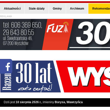
Aktualności
Stałe działy
Gminy
Archiwum
Rekomendac
REKLAMA
Dziś jest
10 sierpnia 2026 r.
, imieniny
Borysa, Wawrzyńca