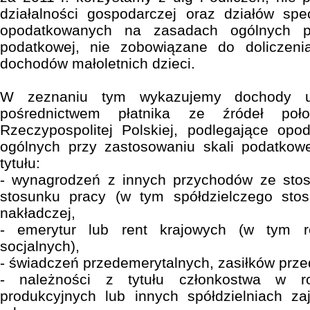
działalności gospodarczej oraz działów spec
opodatkowanych na zasadach ogólnych pr
podatkowej, nie zobowiązane do doliczen
dochodów małoletnich dzieci.
W zeznaniu tym wykazujemy dochody u
pośrednictwem płatnika ze źródeł poło
Rzeczypospolitej Polskiej, podlegające op
ogólnych przy zastosowaniu skali podatkowe
tytułu:
- wynagrodzeń z innych przychodów ze sto
stosunku pracy (w tym spółdzielczego sto
nakładczej,
- emerytur lub rent krajowych (w tym ren
socjalnych),
- świadczeń przedemerytalnych, zasiłków prz
- należności z tytułu członkostwa w rol
produkcyjnych lub innych spółdzielniach za