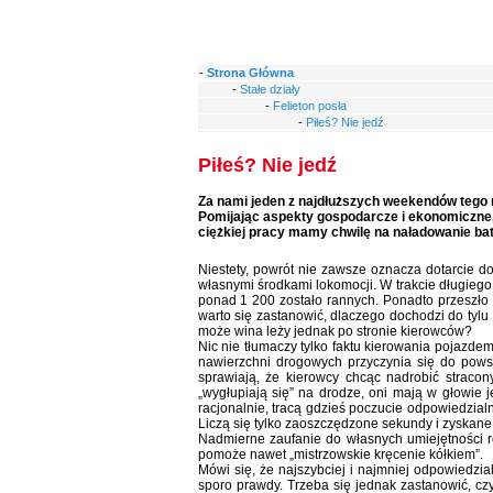
-
Strona Główna
-
Stałe działy
-
Felieton posła
-
Piłeś? Nie jedź
Piłeś? Nie jedź
Za nami jeden z najdłuższych weekendów tego ro
Pomijając aspekty gospodarcze i ekonomiczne,
ciężkiej pracy mamy chwilę na naładowanie bate
Niestety, powrót nie zawsze oznacza dotarcie do
własnymi środkami lokomocji. W trakcie długieg
ponad 1 200 zostało rannych. Ponadto przeszło 5
warto się zastanowić, dlaczego dochodzi do tylu 
może wina leży jednak po stronie kierowców?
Nic nie tłumaczy tylko faktu kierowania pojazde
nawierzchni drogowych przyczynia się do powsta
sprawiają, że kierowcy chcąc nadrobić stracon
„wygłupiają się” na drodze, oni mają w głowie
racjonalnie, tracą gdzieś poczucie odpowiedzial
Liczą się tylko zaoszczędzone sekundy i zyskane k
Nadmierne zaufanie do własnych umiejętności r
pomoże nawet „mistrzowskie kręcenie kółkiem”.
Mówi się, że najszybciej i najmniej odpowiedzial
sporo prawdy. Trzeba się jednak zastanowić, cz