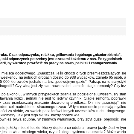
ku. Czas odpoczynku, relaksu, grillowania i ogólnego „nicnierobienia”.
 taki odpoczynek potrzebny jest czasami każdemu z nas. Po tygodniach
rii, by wkrótce powrócić do pracy na nowo, pełni sił i zaangażowania.
 miejsca docelowego. Zwłaszcza, jeśli chodzi o tych przemieszczających się
o weekendu na polskich drogach doszło do 938 wypadków, zginęło 65 osób, a
 000 kierowców jechało na tzw. „podwójnym gazie”. Patrząc na te statystyki
tragedii? Czy winą jest zły stan nawierzchni, a może ciągłe remonty? Czy też
m po alkoholu, w innych przypadkach zdania są podzielone. Owszem, zły stan
wania kolizji, jednak nie jest to jedyny czynnik. Ciągłe remonty, poprawki
y czas przekraczają znacznie dozwoloną prędkość. Oni nie „szarżują”, nie
 jeden cel: nadrobienie straconego czasu. W tym momencie przestają myśleć
ności za siebie, za swoich pasażerów i innych uczestników ruchu drogowego.
ilometry. Jaki jest tego skutek, każdy dobrze wie.
ównież bywa zgubne. W trudnych warunkach, przy zbyt dużej prędkości nie
nie jeżdżą młodzi ludzie, którzy dopiero co odebrali prawo jazdy. Jest w tym
y jest to wina młodego wieku, czy też złego systemu nauczania? Może warto