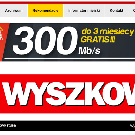
Archiwum
Rekomendacje
Informator miejski
Kontakt
O
 Sykstusa
Wy