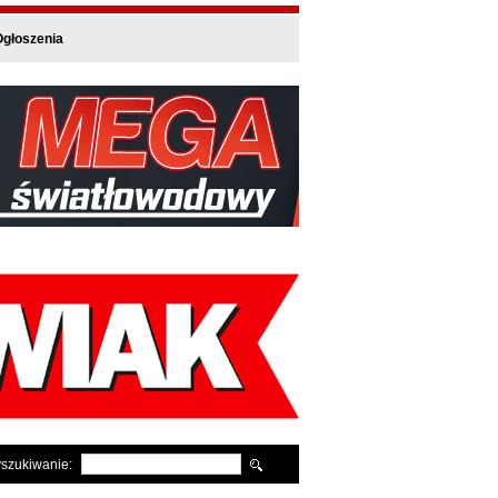
głoszenia
szukiwanie: