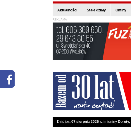
Aktualności
Stałe działy
Gminy
REKLAMA
Dziś jest
07 sierpnia 2026 r.
, imieniny
Doroty,