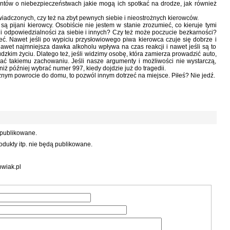
ntów o niebezpieczeństwach jakie mogą ich spotkać na drodze, jak również
iadczonych, czy też na zbyt pewnych siebie i nieostrożnych kierowców.
ą pijani kierowcy. Osobiście nie jestem w stanie zrozumieć, co kieruje tymi
 i odpowiedzialności za siebie i innych? Czy też może poczucie bezkarności?
ieć. Nawet jeśli po wypiciu przysłowiowego piwa kierowca czuje się dobrze i
nawet najmniejsza dawka alkoholu wpływa na czas reakcji i nawet jeśli są to
zkim życiu. Dlatego też, jeśli widzimy osobę, która zamierza prowadzić auto,
ać takiemu zachowaniu. Jeśli nasze argumenty i możliwości nie wystarczą,
iż później wybrać numer 997, kiedy dojdzie już do tragedii.
cznym powrocie do domu, to pozwól innym dotrzeć na miejsce. Piłeś? Nie jedź.
 publikowane.
dukty itp. nie będą publikowane.
wiak.pl