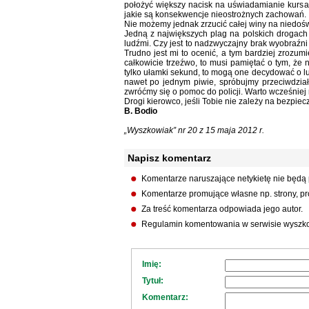
położyć większy nacisk na uświadamianie kursa
jakie są konsekwencje nieostrożnych zachowań.
Nie możemy jednak zrzucić całej winy na niedośw
Jedną z największych plag na polskich drogach s
ludźmi. Czy jest to nadzwyczajny brak wyobraźni
Trudno jest mi to ocenić, a tym bardziej zrozum
całkowicie trzeźwo, to musi pamiętać o tym, że 
tylko ułamki sekund, to mogą one decydować o lud
nawet po jednym piwie, spróbujmy przeciwdział
zwróćmy się o pomoc do policji. Warto wcześniej n
Drogi kierowco, jeśli Tobie nie zależy na bezpie
B. Bodio
„Wyszkowiak” nr 20 z 15 maja 2012 r.
Napisz komentarz
Komentarze naruszające netykietę nie będą
Komentarze promujące własne np. strony, pro
Za treść komentarza odpowiada jego autor.
Regulamin komentowania w serwisie wyszko
Imię:
Tytuł:
Komentarz: