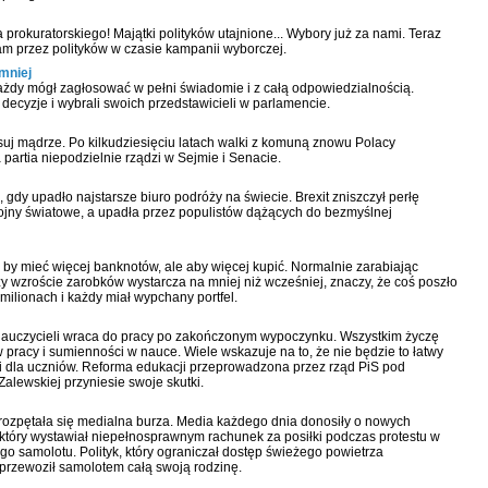
rokuratorskiego! Majątki polityków utajnione... Wybory już za nami. Teraz
m przez polityków w czasie kampanii wyborczej.
mniej
żdy mógł zagłosować w pełni świadomie i z całą odpowiedzialnością.
ecyzje i wybrali swoich przedstawicieli w parlamencie.
suj mądrze. Po kilkudziesięciu latach walki z komuną znowu Polacy
 partia niepodzielnie rządzi w Sejmie i Senacie.
 gdy upadło najstarsze biuro podróży na świecie. Brexit zniszczył perłę
e wojny światowe, a upadła przez populistów dążących do bezmyślnej
 by mieć więcej banknotów, ale aby więcej kupić. Normalnie zarabiając
zy wzroście zarobków wystarcza na mniej niż wcześniej, znaczy, że coś poszło
 milionach i każdy miał wypchany portfel.
i nauczycieli wraca do pracy po zakończonym wypoczynku. Wszystkim życzę
 pracy i sumienności w nauce. Wiele wskazuje na to, że nie będzie to łatwy
ani dla uczniów. Reforma edukacji przeprowadzona przez rząd PiS pod
lewskiej przyniesie swoje skutki.
 rozpętała się medialna burza. Media każdego dnia donosiły o nowych
 który wystawiał niepełnosprawnym rachunek za posiłki podczas protestu w
go samolotu. Polityk, który ograniczał dostęp świeżego powietrza
przewoził samolotem całą swoją rodzinę.