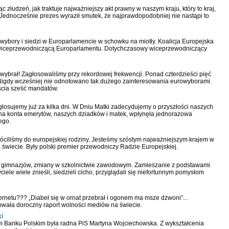
 złudzeń, jak traktuje najważniejszy akt prawny w naszym kraju, który to kraj,
 Jednocześnie prezes wyraził smutek, że najprawdopodobniej nie nastąpi to
o wybory i siedzi w Europarlamencie w schowku na miotły. Koalicja Europejska
 wiceprzewodniczącą Europarlamentu. Dotychczasowy wiceprzewodniczący
ybrał! Zagłosowaliśmy przy rekordowej frekwencji. Ponad czterdzieści pięć
Nigdy wcześniej nie odnotowano tak dużego zainteresowania eurowyborami.
cia sześć mandatów.
łosujemy już za kilka dni. W Dniu Matki zadecydujemy o przyszłości naszych
 na konta emerytów, naszych dziadków i matek, wpłynęła jednorazowa
ego.
wróciliśmy do europejskiej rodziny. Jesteśmy szóstym najważniejszym krajem w
świecie. Były polski premier przewodniczy Radzie Europejskiej.
ja gimnazjów, zmiany w szkolnictwie zawodowym. Zamieszanie z podstawami
ele wiele znieśli, siedzieli cicho, przyglądali się niefortunnym pomysłom
ternetu??? „Diabeł się w ornat przebrał i ogonem ma msze dzwoni”...
owała doroczny raport wolności mediów na świecie.
i
m Banku Polskim była radna PiS Martyna Wojciechowska. Z wykształcenia