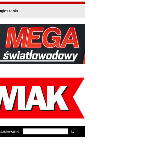
głoszenia
szukiwanie: