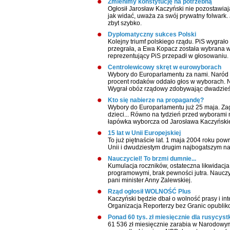
Zmienimy konstytucję na potrzebną
Ogłosił Jarosław Kaczyński nie pozostawiając
jak widać, uważa za swój prywatny folwark.
zbyt szybko.
Dyplomatyczny sukces Polski
Kolejny triumf polskiego rządu. PiS wygrał
przegrała, a Ewa Kopacz została wybrana
reprezentujący PiS przepadł w głosowaniu.
Centrolewicowy skręt w eurowyborach
Wybory do Europarlamentu za nami. Naród w
procent rodaków oddało głos w wyborach. 
Wygrał obóz rządowy zdobywając dwadzieś
Kto się nabierze na propagandę?
Wybory do Europarlamentu już 25 maja. Zag
dzieci... Równo na tydzień przed wyborami
łapówka wyborcza od Jarosława Kaczyński
15 lat w Unii Europejskiej
To już piętnaście lat. 1 maja 2004 roku po
Unii i dwudziestym drugim najbogatszym na 
Nauczyciel! To brzmi dumnie...
Kumulacja roczników, ostateczna likwidac
programowymi, brak pewności jutra. Nauczyci
pani minister Anny Zalewskiej.
Rząd ogłosił WOLNOŚĆ Plus
Kaczyński będzie dbał o wolność prasy i in
Organizacja Reporterzy bez Granic opublik
Ponad 60 tys. zł miesięcznie dla rusycystk
61 536 zł miesięcznie zarabia w Narodowy