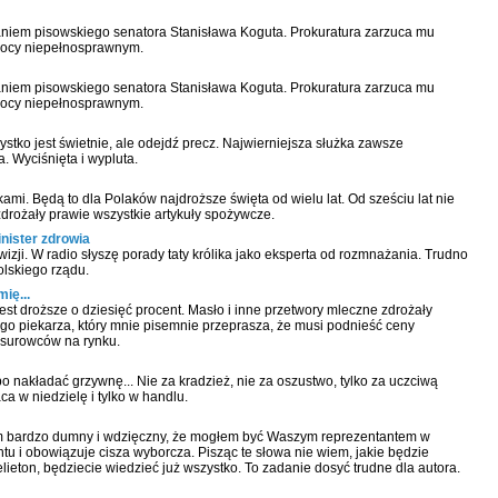
aniem pisowskiego senatora Stanisława Koguta. Prokuratura zarzuca mu
mocy niepełnosprawnym.
aniem pisowskiego senatora Stanisława Koguta. Prokuratura zarzuca mu
mocy niepełnosprawnym.
stko jest świetnie, ale odejdź precz. Najwierniejsza służka zawsze
 Wyciśnięta i wypluta.
kami. Będą to dla Polaków najdroższe święta od wielu lat. Od sześciu lat nie
zdrożały prawie wszystkie artykuły spożywcze.
nister zdrowia
lewizji. W radio słyszę porady taty królika jako eksperta od rozmnażania. Trudno
polskiego rządu.
ię...
est droższe o dziesięć procent. Masło i inne przetwory mleczne zdrożały
ego piekarza, który mnie pisemnie przeprasza, że musi podnieść ceny
 surowców na rynku.
 nakładać grzywnę... Nie za kradzież, nie za oszustwo, tylko za uczciwą
ca w niedzielę i tylko w handlu.
tem bardzo dumny i wdzięczny, że mogłem być Waszym reprezentantem w
 i obowiązuje cisza wyborcza. Pisząc te słowa nie wiem, jakie będzie
elieton, będziecie wiedzieć już wszystko. To zadanie dosyć trudne dla autora.