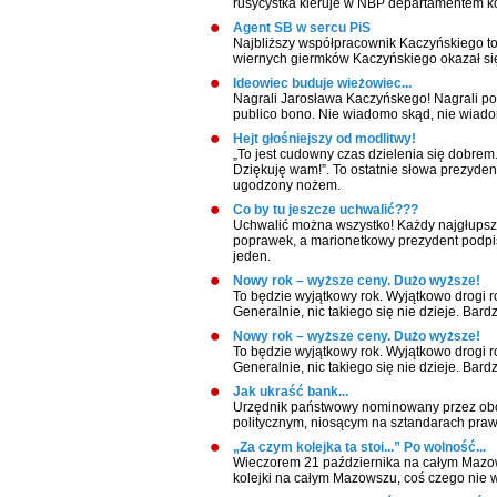
rusycystka kieruje w NBP departamentem ko
Agent SB w sercu PiS
Najbliższy współpracownik Kaczyńskiego to A
wiernych giermków Kaczyńskiego okazał si
Ideowiec buduje wieżowiec...
Nagrali Jarosława Kaczyńskego! Nagrali poli
publico bono. Nie wiadomo skąd, nie wiado
Hejt głośniejszy od modlitwy!
„To jest cudowny czas dzielenia się dobrem
Dziękuję wam!”. To ostatnie słowa prezyde
ugodzony nożem.
Co by tu jeszcze uchwalić???
Uchwalić można wszystko! Każdy najgłupsz
poprawek, a marionetkowy prezydent podpisze
jeden.
Nowy rok – wyższe ceny. Dużo wyższe!
To będzie wyjątkowy rok. Wyjątkowo drogi 
Generalnie, nic takiego się nie dzieje. Bar
Nowy rok – wyższe ceny. Dużo wyższe!
To będzie wyjątkowy rok. Wyjątkowo drogi 
Generalnie, nic takiego się nie dzieje. Bar
Jak ukraść bank...
Urzędnik państwowy nominowany przez obóz 
politycznym, niosącym na sztandarach prawo
„Za czym kolejka ta stoi...” Po wolność...
Wieczorem 21 października na całym Mazows
kolejki na całym Mazowszu, coś czego nie wi