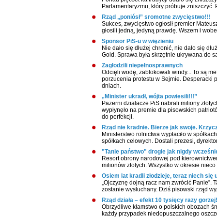
Parlamentaryzmu, który próbuje zniszczyć. 
Rząd „poniósł” sromotne zwycięstwo!!!
Sukces, zwycięstwo ogłosił premier Mateusz
głosili jedną, jedyną prawdę. Wszem i wobec
Sponsor PiS-u w więzieniu
Nie dało się dłużej chronić, nie dało się d
Gold. Sprawa była skrzętnie ukrywana do s
Zagłodzili niepełnosprawnych
Odcięli wodę, zablokowali windy... To są m
porzucenia protestu w Sejmie. Desperacki p
dniach.
„Minister ukradł, wójta powiesili!!!”
Pazerni działacze PiS nabrali miliony złotych
wypłynęło na premie dla pisowskich patriotów
do perfekcji.
Rząd nie kradnie. Bierze jak swoje. Krzyczy
Ministerstwo rolnictwa wypłaciło w spółkac
spółkach celowych. Dostali prezesi, dyrektorz
"Tanie państwo" drogie jak nigdy wcześnie
Resort obrony narodowej pod kierownictwem
milionów złotych. Wszystko w okresie nieco 
Osiem lat kradli złodzieje, teraz niech się
„Ojczyznę dojną racz nam zwrócić Panie”. T
zostanie wysłuchany. Dziś pisowski rząd wy
Rząd działa – efekt 10 tysięcy razy gorzej!
Obrzydliwe kłamstwo o polskich obozach śmie
każdy przypadek niedopuszczalnego oszcz