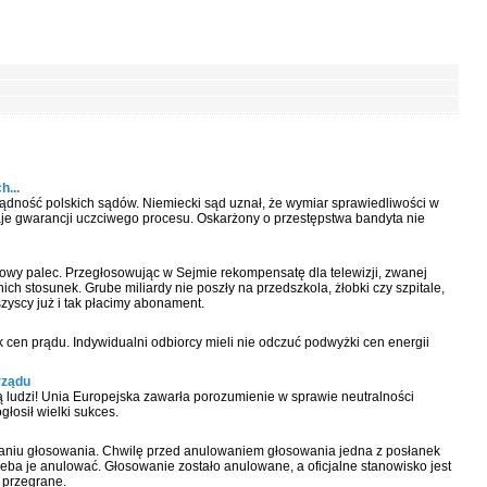
h...
ądność polskich sądów. Niemiecki sąd uznał, że wymiar sprawiedliwości w
 daje gwarancji uczciwego procesu. Oskarżony o przestępstwa bandyta nie
owy palec. Przegłosowując w Sejmie rekompensatę dla telewizji, zwanej
ich stosunek. Grube miliardy nie poszły na przedszkola, żłobki czy szpitale,
wszyscy już i tak płacimy abonament.
en prądu. Indywidualni odbiorcy mieli nie odczuć podwyżki cen energii
rządu
ą ludzi! Unia Europejska zawarła porozumienie w sprawie neutralności
łosił wielki sukces.
aniu głosowania. Chwilę przed anulowaniem głosowania jedna z posłanek
rzeba je anulować. Głosowanie zostało anulowane, a oficjalne stanowisko jest
o przegrane.