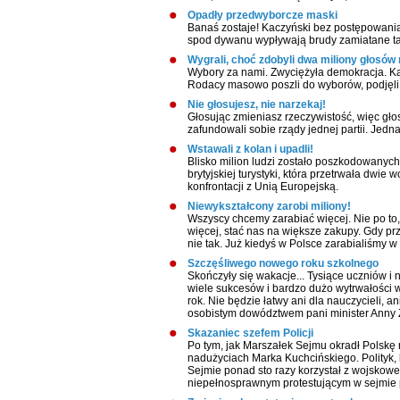
Opadły przedwyborcze maski
Banaś zostaje! Kaczyński bez postępowania p
spod dywanu wypływają brudy zamiatane ta
Wygrali, choć zdobyli dwa miliony głosów 
Wybory za nami. Zwyciężyła demokracja. Ka
Rodacy masowo poszli do wyborów, podjęli d
Nie głosujesz, nie narzekaj!
Głosując zmieniasz rzeczywistość, więc gło
zafundowali sobie rządy jednej partii. Jedna
Wstawali z kolan i upadli!
Blisko milion ludzi zostało poszkodowanych,
brytyjskiej turystyki, która przetrwała dwi
konfrontacji z Unią Europejską.
Niewykształcony zarobi miliony!
Wszyscy chcemy zarabiać więcej. Nie po to,
więcej, stać nas na większe zakupy. Gdy pr
nie tak. Już kiedyś w Polsce zarabialiśmy w
Szczęśliwego nowego roku szkolnego
Skończyły się wakacje... Tysiące uczniów 
wiele sukcesów i bardzo dużo wytrwałości w
rok. Nie będzie łatwy ani dla nauczycieli, 
osobistym dowództwem pani minister Anny Za
Skazaniec szefem Policji
Po tym, jak Marszałek Sejmu okradł Polskę
nadużyciach Marka Kuchcińskiego. Polityk,
Sejmie ponad sto razy korzystał z wojskowe
niepełnosprawnym protestującym w sejmie 