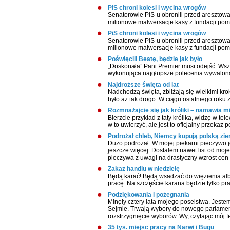
PiS chroni kolesi i wycina wrogów
Senatorowie PiS-u obronili przed aresztow
milionowe malwersacje kasy z fundacji po
PiS chroni kolesi i wycina wrogów
Senatorowie PiS-u obronili przed aresztow
milionowe malwersacje kasy z fundacji po
Poświęcili Beatę, będzie jak było
„Doskonała” Pani Premier musi odejść. Wszy
wykonująca najgłupsze polecenia wywalona.
Najdroższe święta od lat
Nadchodzą święta, zbliżają się wielkimi kro
było aż tak drogo. W ciągu ostatniego roku 
Rozmnażajcie się jak króliki – namawia mi
Bierzcie przykład z taty królika, widzę w te
w to uwierzyć, ale jest to oficjalny przekaz 
Podrożał chleb, Niemcy kupują polską ziem
Dużo podrożał. W mojej piekarni pieczywo j
jeszcze więcej. Dostałem nawet list od moj
pieczywa z uwagi na drastyczny wzrost cen
Zakaz handlu w niedzielę
Będą karać! Będą wsadzać do więzienia albo
pracę. Na szczęście karana będzie tylko pra
Podziękowania i pożegnania
Minęły cztery lata mojego poselstwa. Jes
Sejmie. Trwają wybory do nowego parlamentu
rozstrzygnięcie wyborów. Wy, czytając mój f
35 tys. miejsc pracy na Narwi i Bugu