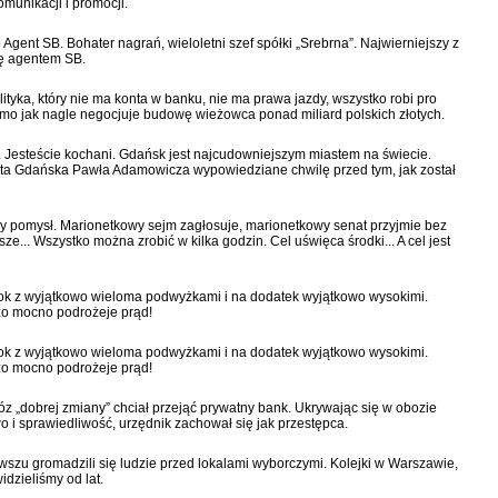
munikacji i promocji.
gent SB. Bohater nagrań, wieloletni szef spółki „Srebrna”. Najwierniejszy z
ę agentem SB.
tyka, który nie ma konta w banku, nie ma prawa jazdy, wszystko robi pro
mo jak nagle negocjuje budowę wieżowca ponad miliard polskich złotych.
. Jesteście kochani. Gdańsk jest najcudowniejszym miastem na świecie.
nta Gdańska Pawła Adamowicza wypowiedziane chwilę przed tym, jak został
y pomysł. Marionetkowy sejm zagłosuje, marionetkowy senat przyjmie bez
... Wszystko można zrobić w kilka godzin. Cel uświęca środki... A cel jest
rok z wyjątkowo wieloma podwyżkami i na dodatek wyjątkowo wysokimi.
dzo mocno podrożeje prąd!
rok z wyjątkowo wieloma podwyżkami i na dodatek wyjątkowo wysokimi.
dzo mocno podrożeje prąd!
„dobrej zmiany” chciał przejąć prywatny bank. Ukrywając się w obozie
 i sprawiedliwość, urzędnik zachował się jak przestępca.
zu gromadzili się ludzie przed lokalami wyborczymi. Kolejki w Warszawie,
dzieliśmy od lat.