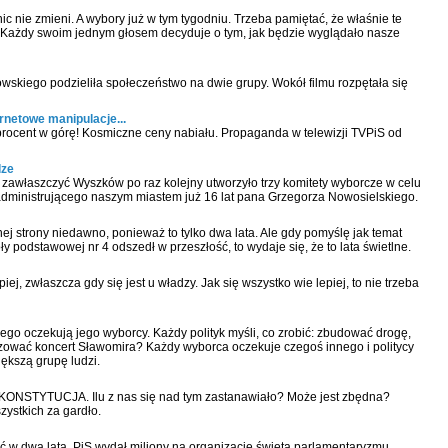
 nie zmieni. A wybory już w tym tygodniu. Trzeba pamiętać, że właśnie te
. Każdy swoim jednym głosem decyduje o tym, jak będzie wyglądało nasze
skiego podzieliła społeczeństwo na dwie grupy. Wokół filmu rozpętała się
rnetowe manipulacje...
procent w górę! Kosmiczne ceny nabiału. Propaganda w telewizji TVPiS od
dze
zawłaszczyć Wyszków po raz kolejny utworzyło trzy komitety wyborcze w celu
dministrującego naszym miastem już 16 lat pana Grzegorza Nowosielskiego.
j strony niedawno, ponieważ to tylko dwa lata. Ale gdy pomyślę jak temat
y podstawowej nr 4 odszedł w przeszłość, to wydaje się, że to lata świetlne.
ej, zwłaszcza gdy się jest u władzy. Jak się wszystko wie lepiej, to nie trzeba
zego oczekują jego wyborcy. Każdy polityk myśli, co zrobić: zbudować drogę,
zować koncert Sławomira? Każdy wyborca oczekuje czegoś innego i politycy
ększą grupę ludzi.
m KONSTYTUCJA. Ilu z nas się nad tym zastanawiało? Może jest zbędna?
zystkich za gardło.
zyć w dwa lata. PiS wydał miliony na organizacje święta parlamentaryzmu.