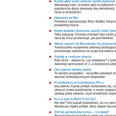
Każdy głos może zmienić wynik wyborów
Wmawiają nam, że jeden głos w wyborach nic
pojedyncze głosy stanowią siłę demokracji
życie w przyszłości.
Obrażeni na film
Premiera najnowszego filmu Wojtka Smarzow
prawdziwa burza.
Nowe podatki, drożyzna, pomór świń i inte
Taka sytuacja. Drożeje energia! Gaz sześć 
rana do nocy przekonuje, jak jest świetnie.
Warto zajrzeć do Wyszkowa. Ku przestro
Towarzystwo wzajemnej adoracji próbujące 
ponownego wybrania na urząd burmistrza a
Szkoła w centrum miasta
Rok 2016 – dawno to, czy niedawno? Z jedne
dawnego gimnazjum nr 2, a dzisiejszej szkoł
Oni zawsze wiedzą lepiej!
To bardzo przydatne – wszystko wiedzieć lepi
słuchać doświadczonych ekspertów.
Przedwyborcze kombinacje PiS-u
Idą wybory. Każdy polityk zastanawia się, c
obiecać nowe przedszkole, a może zorgani
zadają sobie pytanie, czym przekonać najwi
Po co nam KONSTYTUCJA?
Kto wie? Kto potrafi powiedzieć, po co na
Wystarczy mądry polityk, który złapie nas ws
550 lat parlamentaryzmu... i co dalej?
Ponad pięćset lat tradycji udało się zniszc