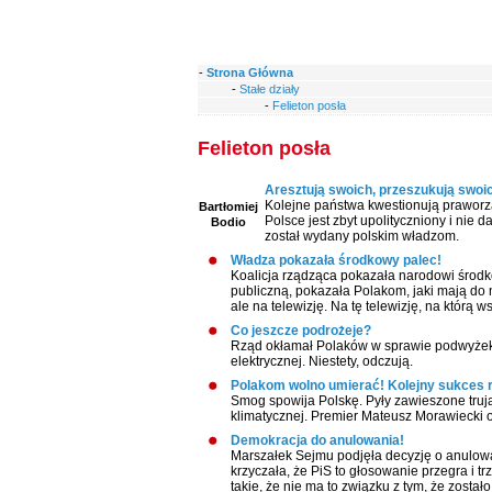
-
Strona Główna
-
Stałe działy
-
Felieton posła
Felieton posła
Aresztują swoich, przeszukują swoic
Kolejne państwa kwestionują praworz
Bartłomiej
Polsce jest zbyt upolityczniony i nie
Bodio
został wydany polskim władzom.
Władza pokazała środkowy palec!
Koalicja rządząca pokazała narodowi środk
publiczną, pokazała Polakom, jaki mają do n
ale na telewizję. Na tę telewizję, na którą 
Co jeszcze podrożeje?
Rząd okłamał Polaków w sprawie podwyżek c
elektrycznej. Niestety, odczują.
Polakom wolno umierać! Kolejny sukces 
Smog spowija Polskę. Pyły zawieszone truj
klimatycznej. Premier Mateusz Morawiecki og
Demokracja do anulowania!
Marszałek Sejmu podjęła decyzję o anulow
krzyczała, że PiS to głosowanie przegra i t
takie, że nie ma to związku z tym, że został