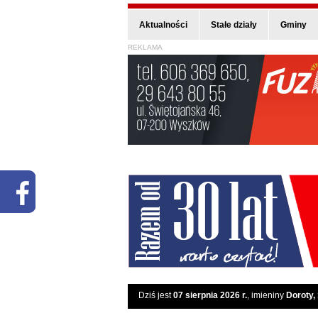
Aktualności
Stałe działy
Gminy
REKLAMA
Dziś jest
07 sierpnia 2026 r.
, imieniny
Doroty,