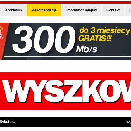
Archiwum
Rekomendacje
Informator miejski
Kontakt
O
 Sykstusa
Wy