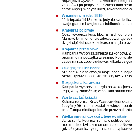
największe wyzwanie dla współczesnego świ
zasobów i po połączeniu z zachodnim neoma
coraz więcej młodych ludzi, zakorzenioną c
W pamiętnym roku 1919
11 listopada 1918 roku to jedynie symbolic
swoje granice i względną stabilność na na
Krajobraz po bitwie
Opadł wyborczy kurz. Można na chłodno prz
Mamy w tym momencie zdecydowaną przewag
dzięki ciężkiej pracy i sukcesom rządu oraz
Krajobraz przed bitwą
Kampania wyborcza zmierza ku końcowi. Zj
programu na początku września. Robi to sto
czasu na raz, żeby studiować kilkudziesięci
Osiągnięcia i ich ocena
Minione 4 lata to czas, w mojej ocenie, naj
okresu sprzed 80, 60, 40, 20, czy też 5 lat
Rozpędzona karawana
Kampania wyborcza ruszyła po wakacjach z k
tego, żeby znaleźć się w polskim parlamenc
Warto czytać książki
Kolejna rocznica Bitwy Warszawskiej skłania
żebyśmy 99 lat temu zostali sowiecką republ
cała Europa niedługo będzie przez nich zdob
Wielka smuta i czy coś z tego wyniknie
Janusza Palikota już nie ma w polityce, p
nie ma, choć był taki moment, że jego Now
gdzieś dynamiczny organizator antypisows