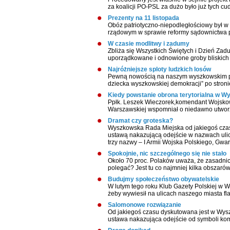
za koalicji PO-PSL za dużo było już tych c
Prezenty na 11 listopada
Obóz patriotyczno-niepodległościowy był w
rządowym w sprawie reformy sądownictwa prze
W czasie modlitwy i zadumy
Zbliża się Wszystkich Świętych i Dzień Zad
uporządkowane i odnowione groby bliskich
Najróżniejsze sploty ludzkich losów
Pewną nowością na naszym wyszkowskim po
dziecka wyszkowskiej demokracji” po stronie
Kiedy powstanie obrona terytorialna w W
Ppłk. Leszek Wieczorek,komendant Wojsko
Warszawskiej wspomniał o niedawno utworz
Dramat czy groteska?
Wyszkowska Rada Miejska od jakiegoś czas
ustawą nakazującą odejście w nazwach uli
trzy nazwy – I Armii Wojska Polskiego, Gwar
Spokojnie, nic szczególnego się nie stało
Około 70 proc. Polaków uważa, że zasadni
polegać? Jest tu co najmniej kilka obszaró
Budujmy społeczeństwo obywatelskie
W lutym tego roku Klub Gazety Polskiej w 
żeby wywiesił na ulicach naszego miasta fl
Salomonowe rozwiązanie
Od jakiegoś czasu dyskutowana jest w Wys
ustawa nakazująca odejście od symboli kom