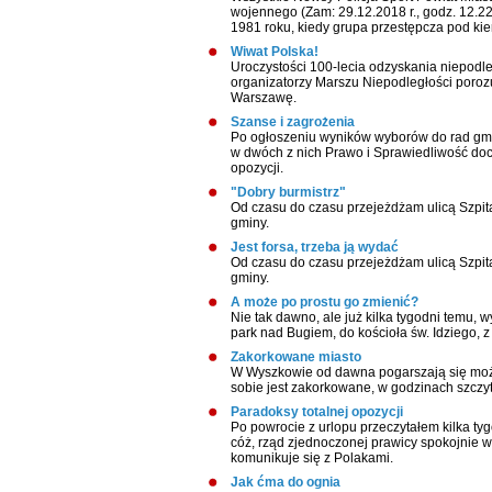
wojennego (Zam: 29.12.2018 r., godz. 12.22
1981 roku, kiedy grupa przestępcza pod ki
Wiwat Polska!
Uroczystości 100-lecia odzyskania niepodl
organizatorzy Marszu Niepodległości poroz
Warszawę.
Szanse i zagrożenia
Po ogłoszeniu wyników wyborów do rad gminy 
w dwóch z nich Prawo i Sprawiedliwość do
opozycji.
"Dobry burmistrz"
Od czasu do czasu przejeżdżam ulicą Szpit
gminy.
Jest forsa, trzeba ją wydać
Od czasu do czasu przejeżdżam ulicą Szpit
gminy.
A może po prostu go zmienić?
Nie tak dawno, ale już kilka tygodni temu,
park nad Bugiem, do kościoła św. Idziego, 
Zakorkowane miasto
W Wyszkowie od dawna pogarszają się możl
sobie jest zakorkowane, w godzinach szczyt
Paradoksy totalnej opozycji
Po powrocie z urlopu przeczytałem kilka ty
cóż, rząd zjednoczonej prawicy spokojnie 
komunikuje się z Polakami.
Jak ćma do ognia