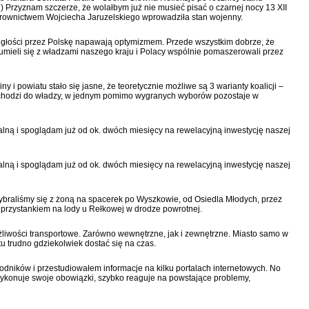
) Przyznam szczerze, że wolałbym już nie musieć pisać o czarnej nocy 13 XII
erownictwem Wojciecha Jaruzelskiego wprowadziła stan wojenny.
egłości przez Polskę napawają optymizmem. Przede wszystkim dobrze, że
umieli się z władzami naszego kraju i Polacy wspólnie pomaszerowali przez
i powiatu stało się jasne, że teoretycznie możliwe są 3 warianty koalicji –
chodzi do władzy, w jednym pomimo wygranych wyborów pozostaje w
alną i spoglądam już od ok. dwóch miesięcy na rewelacyjną inwestycję naszej
alną i spoglądam już od ok. dwóch miesięcy na rewelacyjną inwestycję naszej
 wybraliśmy się z żoną na spacerek po Wyszkowie, od Osiedla Młodych, przez
z przystankiem na lody u Rełkowej w drodze powrotnej.
iwości transportowe. Zarówno wewnętrzne, jak i zewnętrzne. Miasto samo w
u trudno gdziekolwiek dostać się na czas.
godników i przestudiowałem informacje na kilku portalach internetowych. No
wykonuje swoje obowiązki, szybko reaguje na powstające problemy,