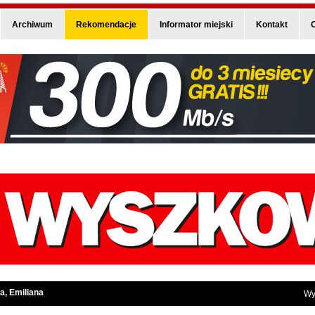
Archiwum
Rekomendacje
Informator miejski
Kontakt
O
a, Emiliana
Wy