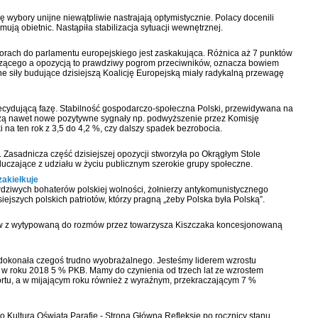
ybory unijne niewątpliwie nastrajają optymistycznie. Polacy docenili
mują obietnic. Nastąpiła stabilizacja sytuacji wewnętrznej.
rach do parlamentu europejskiego jest zaskakująca. Różnica aż 7 punktów
zącego a opozycją to prawdziwy pogrom przeciwników, oznacza bowiem
zne siły budujące dzisiejszą Koalicję Europejską miały radykalną przewagę
ydującą fazę. Stabilność gospodarczo-społeczna Polski, przewidywana na
dzą nawet nowe pozytywne sygnały np. podwyższenie przez Komisję
 na ten rok z 3,5 do 4,2 %, czy dalszy spadek bezrobocia.
. Zasadnicza część dzisiejszej opozycji stworzyła po Okrągłym Stole
uczające z udziału w życiu publicznym szerokie grupy społeczne.
zakiełkuje
wdziwych bohaterów polskiej wolności, żołnierzy antykomunistycznego
ejszych polskich patriotów, którzy pragną „żeby Polska była Polską”.
tów z wytypowaną do rozmów przez towarzysza Kiszczaka koncesjonowaną
dokonała czegoś trudno wyobrażalnego. Jesteśmy liderem wzrostu
 w roku 2018 5 % PKB. Mamy do czynienia od trzech lat ze wzrostem
ortu, a w mijającym roku również z wyraźnym, przekraczającym 7 %
o Kultura Oświata Parafie - Strona Główna Refleksje po rocznicy stanu