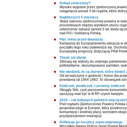
Dokąd zmierzamy?
Wysoko wygrane przez zjednoczoną prawicę w
osiągnięcia ponad 3 lat rządów, które dotrzy
Najbliższych 5 miesięcy
Skala sukcesu zjednoczonej prawicy w wybo
procentowych między wynikiem obozu rząd
odwrócenie sytuacji sprzed 5 lat, kiedy łąc
nad PiS i Solidarną Polską.
Pięć minut przed dwunastą
Kampania do Europarlamentu wkracza w dec
początku tego roku potwierdza się. Docho
Europejską prognozy, dotyczącej PKB Polski
Titanic już płynie
Zbliżają się wybory do unijnego parlamentu
półtotalitarne, skorumpowane państwo, wykl
Nie wiedzieli, że są ziarnem, które kiedyś 
Od lat walczymy o godność i honor dla pra
powstania lat 1944-1963. To obowiązek dzisi
Entliczek, pentliczek, czerwony stoliczek
Okrągły Stół, czyli porozumienie komunis
opozycją miał być w III RP czymś świętym.
2019 – rok kolejnych polskich zwycięstw?
Pod rządami Zjednoczonej Prawicy Polska 
gospodarczego w Europie, który przekroczy
konsumpcji i średniej płacy, wzrostem eksp
przyśpieszeniem inwestycji.
Refleksje po rocznicy stanu wojennego
Wszystkie Newsy Policja Sport Powiat Miast