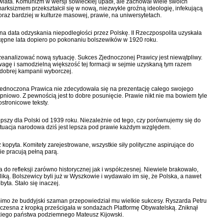
ata. Komunizm w wersji sowieckiej upadł, ale zachował wiele swoich
rksizmem przekształcił się w nową, niezwykle groźną ideologię, infekującą
oraz bardziej w kulturze masowej, prawie, na uniwersytetach.
zna data odzyskania niepodległości przez Polskę. II Rzeczpospolita uzyskała
stępne lata dopiero po pokonaniu bolszewików w 1920 roku.
eanalizować nową sytuację. Sukces Zjednoczonej Prawicy jest niewątpliwy.
ę i samodzielną większość tej formacji w sejmie uzyskaną tym razem
 dobrej kampanii wyborczej.
ednoczona Prawica nie zdecydowała się na prezentację całego swojego
pniowo. Z pewnością jest to dobre posunięcie. Prawie nikt nie ma bowiem tyle
ostronicowe teksty.
lepszy dla Polski od 1939 roku. Niezależnie od tego, czy porównujemy się do
 sytuacja narodowa dziś jest lepsza pod prawie każdym względem.
opyta. Komitety zarejestrowane, wszystkie siły polityczne aspirujące do
ie pracują pełną parą.
 do refleksji zarówno historycznej jak i współczesnej. Niewiele brakowało,
iką. Bolszewicy byli już w Wyszkowie i wydawało im się, że Polska, a nawet
yta. Stało się inaczej.
omimo że buddyjski szaman przepowiedział mu wielkie sukcesy. Ryszarda Petru
oczesna z kropką prześcigała w sondażach Platformę Obywatelską. Zniknął
kiego państwa podziemnego Mateusz Kijowski.