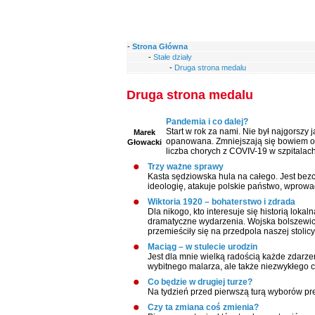
-
Strona Główna
-
Stałe działy
-
Druga strona medalu
Druga strona medalu
Pandemia i co dalej?
Start w rok za nami. Nie był najgorszy
Marek
opanowana. Zmniejszają się bowiem o
Głowacki
liczba chorych z COVIV-19 w szpitalach
Trzy ważne sprawy
Kasta sędziowska hula na całego. Jest be
ideologię, atakuje polskie państwo, wprowadz
Wiktoria 1920 – bohaterstwo i zdrada
Dla nikogo, kto interesuje się historią lokal
dramatyczne wydarzenia. Wojska bolszewi
przemieściły się na przedpola naszej stolicy
Maciąg – w stulecie urodzin
Jest dla mnie wielką radością każde zdarze
wybitnego malarza, ale także niezwykłego 
Co będzie w drugiej turze?
Na tydzień przed pierwszą turą wyborów pre
Czy ta zmiana coś zmienia?