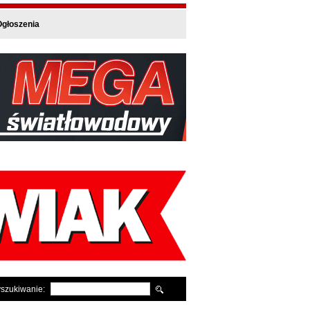
głoszenia
szukiwanie: