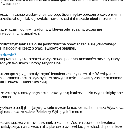
udów nad urną.
 ostatnim czasie wystawiony na próbę. Spór między obozem prezydenckim i
dłużał się i, jak się wydaje, nawet w ostatnim czasie uległ zaostrzeniu.
uszny, czas modlitwy i zadumy, w którym odwiedzamy, wcześniej
 i wspominamy zmarłych.
litycznym rynku stało się jednoznaczne opowiedzenie się „cudownego
, najogólniej rzecz biorąc, lewicowo-liberalnej.
yszkowie?
wej Komendy Uzupełnień w Wyszkowie podczas obchodów rocznicy Bitwy
onych Wojskach Obrony Terytorialnej.
u zmaga się z „dramatycznym” tematem zmiany nazw ulic. W związku z
c od symboli komunistycznych, w naszym mieście powinny zostać zmienione
dii Ludowej i Hanki Sawickiej.
cze zmiany w naszym systemie prawnym są konieczne. Na czym miałyby one
w zmian.
Wyszkowie podjął inicjatywę w celu wywarcia nacisku na burmistrza Wyszkowa,
agi narodowe w święto Żołnierzy Wyklętych 1 marca.
zkowie sprawa zmiany nazw niektórych ulic. Została bowiem uchwalona
unistycznych w nazwach ulic, placów oraz likwidację sowieckich pomników.