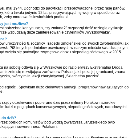
wej, maj 1944. Dochodzi do pacyfikacji przeprowadzonej przez rasę panów,
y, która trwała jedynie 12 lat, przegrywających tę wojnę w sposób coraz
nych, żeby mordować słowiańskich podludzi.
y jest możliwe?
jest potrzebne kontynuacja, czy zmiana?” rozpoczął dość rozległą dyskusję
cze wzbudzają duże zainteresowanie czytelników „Wyszkowiaka”.
ana?
w uroczystości 8. rocznicy Tragedii Smoleńskiej od swoich zwolenników, jak
kowski PiS innych podmiotów prawicowych w naszym mieście świadczą o tym,
 skąd wzięło się podwójne zwycięstwo obozu niepodległościowego w 2015
tku na sobotę odbyła się w Wyszkowie po raz pierwszy Ekstremalna Droga
namicznie się rozwijająca zarówno w Polsce, jak i poza jej granicami, znana
tryczka, twórcy m.in. akcji charytatywnej „Szlachetna paczka”.
odległości. Spotykam dużo ciekawych audycji i programów nawiązujących do
e.
o rządy oczekiwane i popierane dziś przez miliony Polaków i szerokie
kim ludzi o poglądach konserwatywnych, niepodległościowych, narodowych i
 do dziś?
 przez polskich komunistów pod wodzą towarzysza Jaruzelskiego było
ukającymi suwerenności Polakami.
nowej ordynacji wyborczej do samorządów. I słusznie. Bowiem w przeszłości