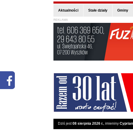
Aktualności
Stałe działy
Gminy
REKLAMA
Dziś jest
08 sierpnia 2026 r.
, imieniny
Cyprian