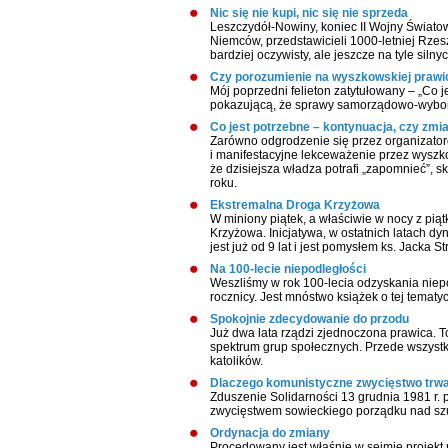
Nic się nie kupi, nic się nie sprzeda
Leszczydół-Nowiny, koniec II Wojny Świato
Niemców, przedstawicieli 1000-letniej Rzesz
bardziej oczywisty, ale jeszcze na tyle sil
Czy porozumienie na wyszkowskiej prawic
Mój poprzedni felieton zatytułowany – „Co 
pokazującą, że sprawy samorządowo-wybor
Co jest potrzebne – kontynuacja, czy zmi
Zarówno odgrodzenie się przez organizatoró
i manifestacyjne lekceważenie przez wysz
że dzisiejsza władza potrafi „zapomnieć”,
roku.
Ekstremalna Droga Krzyżowa
W miniony piątek, a właściwie w nocy z pią
Krzyżowa. Inicjatywa, w ostatnich latach dy
jest już od 9 lat i jest pomysłem ks. Jacka S
Na 100-lecie niepodległości
Weszliśmy w rok 100-lecia odzyskania niep
rocznicy. Jest mnóstwo książek o tej tematyc
Spokojnie zdecydowanie do przodu
Już dwa lata rządzi zjednoczona prawica. T
spektrum grup społecznych. Przede wszyst
katolików.
Dlaczego komunistyczne zwycięstwo trwa
Zduszenie Solidarności 13 grudnia 1981 r.
zwycięstwem sowieckiego porządku nad sz
Ordynacja do zmiany
Procedowany jest właśnie w sejmie projekt 