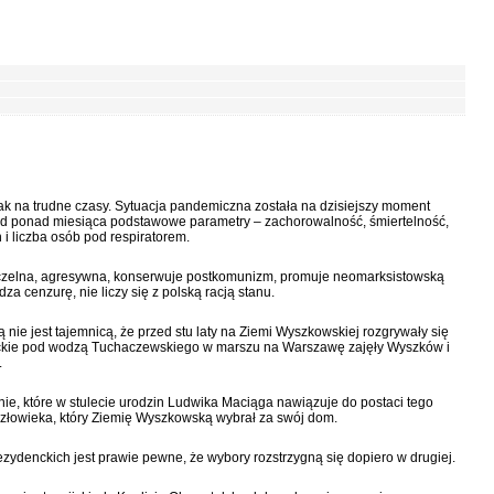
 jak na trudne czasy. Sytuacja pandemiczna została na dzisiejszy moment
d ponad miesiąca podstawowe parametry – zachorowalność, śmiertelność,
 i liczba osób pod respiratorem.
zczelna, agresywna, konserwuje postkomunizm, promuje neomarksistowską
a cenzurę, nie liczy się z polską racją stanu.
ną nie jest tajemnicą, że przed stu laty na Ziemi Wyszkowskiej rozgrywały się
ckie pod wodzą Tuchaczewskiego w marszu na Warszawę zajęły Wyszków i
.
nie, które w stulecie urodzin Ludwika Maciąga nawiązuje do postaci tego
człowieka, który Ziemię Wyszkowską wybrał za swój dom.
zydenckich jest prawie pewne, że wybory rozstrzygną się dopiero w drugiej.