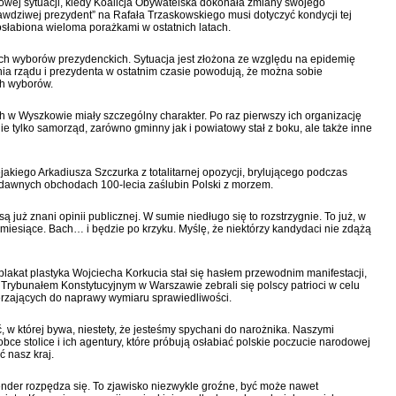
nowej sytuacji, kiedy Koalicja Obywatelska dokonała zmiany swojego
wdziwej prezydent” na Rafała Trzaskowskiego musi dotyczyć kondycji tej
 osłabiona wieloma porażkami w ostatnich latach.
ych wyborów prezydenckich. Sytuacja jest złożona ze względu na epidemię
nia rządu i prezydenta w ostatnim czasie powodują, że można sobie
h wyborów.
h w Wyszkowie miały szczególny charakter. Po raz pierwszy ich organizację
ie tylko samorząd, zarówno gminny jak i powiatowy stał z boku, ale także inne
akiego Arkadiusza Szczurka z totalitarnej opozycji, brylującego podczas
edawnych obchodach 100-lecia zaślubin Polski z morzem.
ą już znani opinii publicznej. W sumie niedługo się to rozstrzygnie. To już, w
y miesiące. Bach… i będzie po krzyku. Myślę, że niektórzy kandydaci nie zdążą
akat plastyka Wojciecha Korkucia stał się hasłem przewodnim manifestacji,
 Trybunałem Konstytucyjnym w Warszawie zebrali się polscy patrioci w celu
rzających do naprawy wymiaru sprawiedliwości.
, w której bywa, niestety, że jesteśmy spychani do narożnika. Naszymi
ce stolice i ich agentury, które próbują osłabiać polskie poczucie narodowej
 nasz kraj.
ender rozpędza się. To zjawisko niezwykle groźne, być może nawet