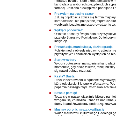
Pierwsze pytanie, które trzeba postawić w 
kandydata w wyborach prezydenckich z „pra
formacji. Jest ona niewątpliwie poobijana i
Prezydent na trudne czasy
Z dużą prędkością zbliża się termin majow
koronawirusa, ale połączone, mądre działa
wyobrazić bezpieczne przeprowadzenie tyc
Wyklęci ponownie?
Ostatnie obchody święta Żołnierzy Wyklętyc
przejęło Starostwo Powiatowe. Do tej pory n
instytucje.
Prowokacja, manipulacja, dezintegracja
Polskie media obiegły niedawno zdjęcia niej
prymitywnych i chamskich wystąpień na ni
Start w wybory
Wybory ogłoszone, najistotniejsi kandydaci s
momencie, gdy piszę felieton, mniej niż trz
się nawet dobrze rozgrzać.
Kasta? Basta!
Precz z bezprawiem w sądach!!! Wymowny pl
która odbyła się 8 lutego w Warszawie. Pod
poparcia naszego rządu w działaniach zmie
Bitwa o pamięć
Toczy się w naszej ojczyźnie bitwa o pamięć
wrogami są, co można uznać za naturalne, ob
dumy i paraliżować oraz podporządkowywać
Musimy obronić naszą cywilizację
Walec marksizmu kulturowego i ideologii g