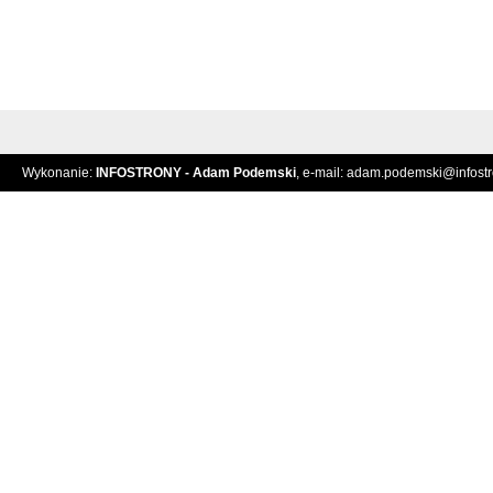
Wykonanie:
INFOSTRONY - Adam Podemski
, e-mail:
adam.podemski@infostro