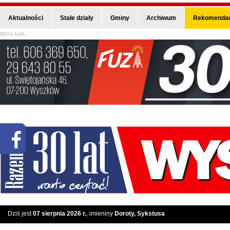
Aktualności
Stałe działy
Gminy
Archiwum
Rekomendac
REKLAMA
Dziś jest
07 sierpnia 2026 r.
, imieniny
Doroty, Sykstusa