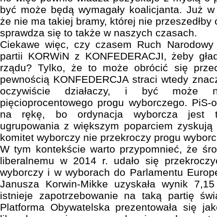
być może będą wymagały koalicjanta. Już w 
że nie ma takiej bramy, której nie przeszedłby
sprawdza się to także w naszych czasach.
Ciekawe więc, czy czasem Ruch Narodowy n
partii KORWiN z KONFEDERACJI, żeby gład
rządu? Tylko, że to może obrócić się prz
pewnością KONFEDERCJA straci wtedy znacz
oczywiście działaczy, i być może n
pięcioprocentowego progu wyborczego. PiS-ow
na rękę, bo ordynacja wyborcza jest t
ugrupowania z większym poparciem zyskują wi
komitet wyborczy nie przekroczy progu wybor
W tym kontekście warto przypomnieć, że śr
liberalnemu w 2014 r. udało się przekroczy
wyborczy i w wyborach do Parlamentu Europ
Janusza Korwin-Mikke uzyskała wynik 7,15
istnieje zapotrzebowanie na taką partię św
Platforma Obywatelska prezentowała się jak