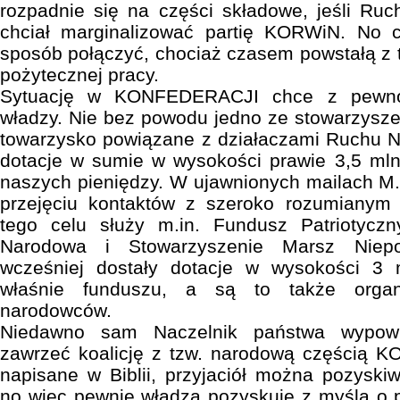
rozpadnie się na części składowe, jeśli Ru
chciał marginalizować partię KORWiN. No 
sposób połączyć, chociaż czasem powstałą z
pożytecznej pracy.
Sytuację w KONFEDERACJI chce z pewnoś
władzy. Nie bez powodu jedno ze stowarzyszeń
towarzysko powiązane z działaczami Ruchu N
dotacje w sumie w wysokości prawie 3,5 mln
naszych pieniędzy. W ujawnionych mailach M
przejęciu kontaktów z szeroko rozumiany
tego celu służy m.in. Fundusz Patriotyczn
Narodowa i Stowarzyszenie Marsz Niepod
wcześniej dostały dotacje w wysokości 3 
właśnie funduszu, a są to także organ
narodowców.
Niedawno sam Naczelnik państwa wypowi
zawrzeć koalicję z tzw. narodową częścią K
napisane w Biblii, przyjaciół można pozysk
no więc pewnie władza pozyskuje z myślą o p