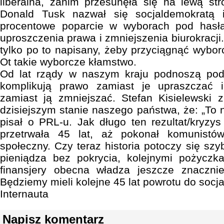
liberalna, zanim przesunęła się na lewą str
Donald Tusk nazwał się socjaldemokratą
procentowe poparcie w wyborach pod hasła
uproszczenia prawa i zmniejszenia biurokracji
tylko po to napisany, żeby przyciągnąć wybor
Ot takie wyborcze kłamstwo.
Od lat rządy w naszym kraju podnoszą poda
komplikują prawo zamiast je upraszczać i
zamiast ją zmniejszać. Stefan Kisielewski 
dzisiejszym stanie naszego państwa, że: „To ni
pisał o PRL-u. Jak długo ten rezultat/kryz
przetrwała 45 lat, aż pokonał komunistó
społeczny. Czy teraz historia potoczy się szy
pieniądza bez pokrycia, kolejnymi pożycz
finansjery obecna władza jeszcze znaczni
Będziemy mieli kolejne 45 lat powrotu do socj
Internauta
Napisz komentarz