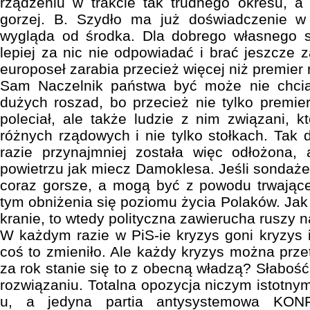
rządzeniu w trakcie tak trudnego okresu, a
gorzej. B. Szydło ma już doświadczenie w 
wygląda od środka. Dla dobrego własnego 
lepiej za nic nie odpowiadać i brać jeszcze z
europoseł zarabia przecież więcej niż premie
Sam Naczelnik państwa być może nie chciał
dużych roszad, bo przecież nie tylko premi
poleciał, ale także ludzie z nim związani, 
różnych rządowych i nie tylko stołkach. Tak
razie przynajmniej została więc odłożona,
powietrzu jak miecz Damoklesa. Jeśli sondaże 
coraz gorsze, a mogą być z powodu trwające
tym obniżenia się poziomu życia Polaków. Jak
kranie, to wtedy polityczna zawierucha ruszy n
W każdym razie w PiS-ie kryzys goni kryzys i
coś to zmieniło. Ale każdy kryzys można prze
za rok stanie się to z obecną władzą? Słabość
rozwiązaniu. Totalna opozycja niczym istotnym
u, a jedyna partia antysystemowa KO