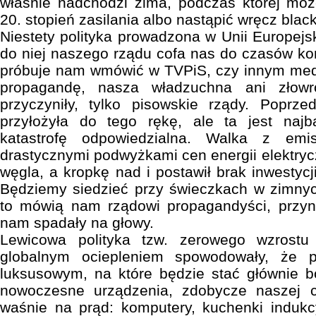
właśnie nadchodzi zima, podczas której moż
20. stopień zasilania albo nastąpić wręcz black
Niestety polityka prowadzona w Unii Europejs
do niej naszego rządu cofa nas do czasów ko
próbuje nam wmówić w TVPiS, czy innym medi
propagandę, nasza władzuchna ani złowr
przyczyniły, tylko pisowskie rządy. Poprze
przyłożyła do tego rękę, ale ta jest naj
katastrofę odpowiedzialna. Walka z emi
drastycznymi podwyżkami cen energii elektry
węgla, a kropkę nad i postawił brak inwestyc
Będziemy siedzieć przy świeczkach w zimnyc
to mówią nam rządowi propagandyści, przy
nam spadały na głowy.
Lewicowa polityka tzw. zerowego wzrost
globalnym ociepleniem spowodowały, że 
luksusowym, na które będzie stać głównie b
nowoczesne urządzenia, zdobycze naszej cyw
waśnie na prąd: komputery, kuchenki indukcyj