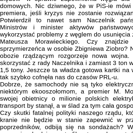
domowych. Nic dziwnego, że w PiS-ie mówi 
premiera, jeśli kryzys nie zostanie rozwiąza
Potwierdził to nawet sam Naczelnik pań
Ministrów i minister aktywów państwow
wykorzystać problemy z węglem do usunięcia
Mateusza Morawieckiego. Czy znajdzie
sprzymierzeńca w osobie Zbigniewa Ziobro? 
obozie rządzącym rozgorzeje nowa wojna.
skorzystać z rady Naczelnika i zamiast 3 ton 
1,5 tony. Jeszcze ta władza gotowa kartki na
tak szybko cofnęła nas do czasów PRL-u.
Dobrze, że samochody nie są tyko elektrycz
niektórym ekooszołomom, a premier M. Mor
swojej obietnicy o milionie polskich elekt
transport by stanął, a w ślad za tym cała gosp
Czy skutki fatalnej polityki naszego rządu, k
kranie nie będzie w stanie zapewnić w pr
poprzedników, odbiją się na sondażach? Wy