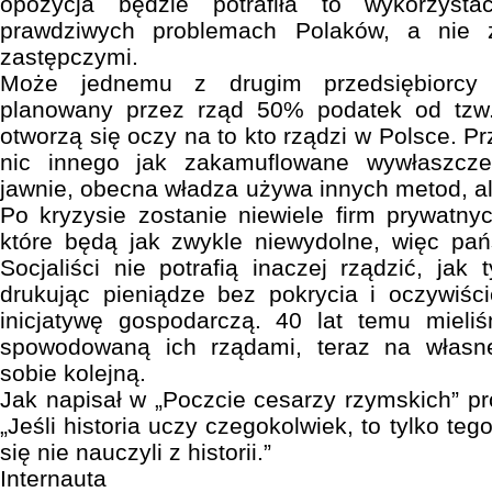
opozycja będzie potrafiła to wykorzys
prawdziwych problemach Polaków, a nie 
zastępczymi.
Może jednemu z drugim przedsiębiorcy j
planowany przez rząd 50% podatek od tzw
otworzą się oczy na to kto rządzi w Polsce. Pr
nic innego jak zakamuflowane wywłaszczen
jawnie, obecna władza używa innych metod, al
Po kryzysie zostanie niewiele firm prywatn
które będą jak zwykle niewydolne, więc pań
Socjaliści nie potrafią inaczej rządzić, jak
drukując pieniądze bez pokrycia i oczywiśc
inicjatywę gospodarczą. 40 lat temu mieliś
spowodowaną ich rządami, teraz na własn
sobie kolejną.
Jak napisał w „Poczcie cesarzy rzymskich” pr
„Jeśli historia uczy czegokolwiek, to tylko teg
się nie nauczyli z historii.”
Internauta