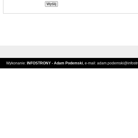
Wykonanie:
INFOSTRONY - Adam Podemski
, e-mail:
adam.podemski@infostro