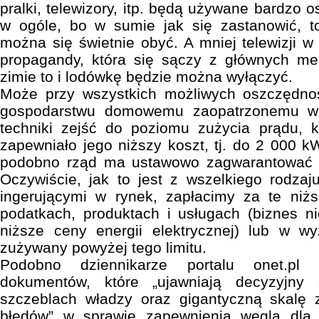
pralki, telewizory, itp. będą używane bardzo 
w ogóle, bo w sumie jak się zastanowić, to
można się świetnie obyć. A mniej telewizji w 
propagandy, która się sączy z głównych me
zimie to i lodówkę będzie można wyłączyć.
Może przy wszystkich możliwych oszczędno
gospodarstwu domowemu zaopatrzonemu w
techniki zejść do poziomu zużycia prądu, k
zapewniało jego niższy koszt, tj. do 2 000 k
podobno rząd ma ustawowo zagwarantować c
Oczywiście, jak to jest z wszelkiego rodza
ingerującymi w rynek, zapłacimy za te ni
podatkach, produktach i usługach (biznes n
niższe ceny energii elektrycznej) lub w 
zużywany powyżej tego limitu.
Podobno dziennikarze portalu onet.pl 
dokumentów, które „ujawniają decyzyjny
szczeblach władzy oraz gigantyczną skalę z
błędów” w sprawie zapewnienia węgla dla 