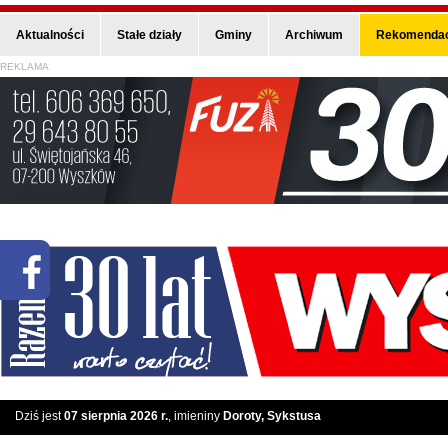
Aktualności
Stałe działy
Gminy
Archiwum
Rekomendac
REKLAMA
Dziś jest
07 sierpnia 2026 r.
, imieniny
Doroty, Sykstusa