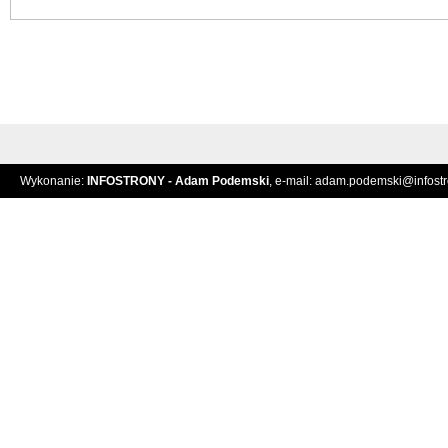
Wykonanie:
INFOSTRONY - Adam Podemski
, e-mail:
adam.podemski@infostro