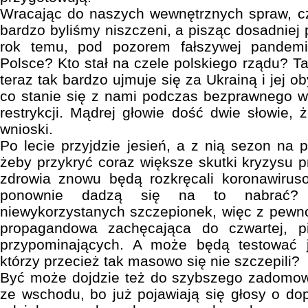
Wracając do naszych wewnętrznych spraw, cz
bardzo byliśmy niszczeni, a pisząc dosadniej 
rok temu, pod pozorem fałszywej pandemi
Polsce? Kto stał na czele polskiego rządu? Ta
teraz tak bardzo ujmuje się za Ukrainą i jej o
co stanie się z nami podczas bezprawnego 
restrykcji. Mądrej głowie dość dwie słowie,
wnioski.
Po lecie przyjdzie jesień, a z nią sezon na 
żeby przykryć coraz większe skutki kryzysu p
zdrowia znowu będą rozkręcali koronawiruso
ponownie dadzą się na to nabrać?
niewykorzystanych szczepionek, więc z pewn
propagandowa zachęcająca do czwartej, pi
przypominających. A może będą testować j
którzy przecież tak masowo się nie szczepili?
Być może dojdzie też do szybszego zadomowi
ze wschodu, bo już pojawiają się głosy o d