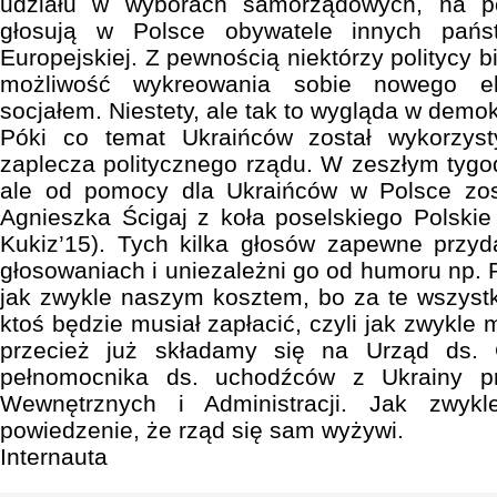
udziału w wyborach samorządowych, na p
głosują w Polsce obywatele innych pańs
Europejskiej. Z pewnością niektórzy politycy
możliwość wykreowania sobie nowego ele
socjałem. Niestety, ale tak to wygląda w demok
Póki co temat Ukraińców został wykorzys
zaplecza politycznego rządu. W zeszłym tygod
ale od pomocy dla Ukraińców w Polsce zos
Agnieszka Ścigaj z koła poselskiego Polski
Kukiz’15). Tych kilka głosów zapewne przyd
głosowaniach i uniezależni go od humoru np. 
jak zwykle naszym kosztem, bo za te wszystk
ktoś będzie musiał zapłacić, czyli jak zwykle
przecież już składamy się na Urząd ds.
pełnomocnika ds. uchodźców z Ukrainy pr
Wewnętrznych i Administracji. Jak zwyk
powiedzenie, że rząd się sam wyżywi.
Internauta