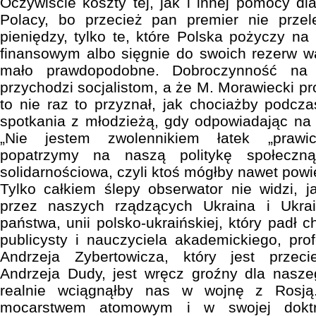
Oczywiście koszty tej, jak i innej pomocy d
Polacy, bo przecież pan premier nie prze
pieniędzy, tylko te, które Polska pożyczy 
finansowym albo sięgnie do swoich rezerw wa
mało prawdopodobne. Dobroczynność na 
przychodzi socjalistom, a że M. Morawiecki pr
to nie raz to przyznał, jak chociażby podc
spotkania z młodzieżą, gdy odpowiadając na p
„Nie jestem zwolennikiem łatek „prawic
popatrzymy na naszą politykę społeczn
solidarnościowa, czyli ktoś mógłby nawet powi
Tylko całkiem ślepy obserwator nie widzi, j
przez naszych rządzących Ukraina i Ukra
państwa, unii polsko-ukraińskiej, który padł c
publicysty i nauczyciela akademickiego, pr
Andrzeja Zybertowicza, który jest przec
Andrzeja Dudy, jest wręcz groźny dla nasze
realnie wciągnąłby nas w wojnę z Rosją
mocarstwem atomowym i w swojej doktry