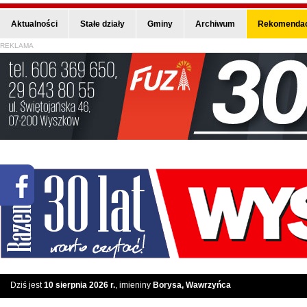
Aktualności
Stałe działy
Gminy
Archiwum
Rekomendac
REKLAMA
Dziś jest
10 sierpnia 2026 r.
, imieniny
Borysa, Wawrzyńca