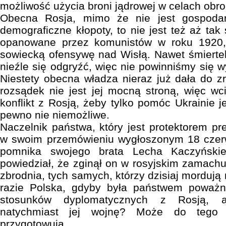
możliwość użycia broni jądrowej w celach obr
Obecna Rosja, mimo że nie jest gospoda
demograficzne kłopoty, to nie jest też aż ta
opanowane przez komunistów w roku 1920, 
sowiecką ofensywę nad Wisłą. Nawet śmierteln
nieźle się odgryźć, więc nie powinniśmy się w
Niestety obecna władza nieraz już dała do zr
rozsądek nie jest jej mocną stroną, więc w
konflikt z Rosją, żeby tylko pomóc Ukrainie 
pewno nie niemożliwe.
Naczelnik państwa, który jest protektorem p
w swoim przemówieniu wygłoszonym 18 czer
pomnika swojego brata Lecha Kaczyński
powiedział, że zginął on w rosyjskim zamachu
zbrodnia, tych samych, którzy dzisiaj mordują 
razie Polska, gdyby była państwem poważ
stosunków dyplomatycznych z Rosją, 
natychmiast jej wojnę? Może do tego
przygotowują.