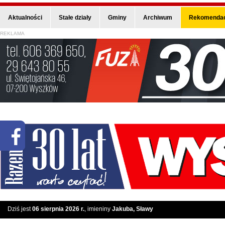
Aktualności
Stałe działy
Gminy
Archiwum
Rekomendac
REKLAMA
Dziś jest
06 sierpnia 2026 r.
, imieniny
Jakuba, Sławy