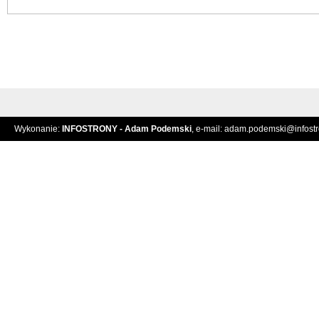
Wykonanie:
INFOSTRONY - Adam Podemski
, e-mail:
adam.podemski@infostro