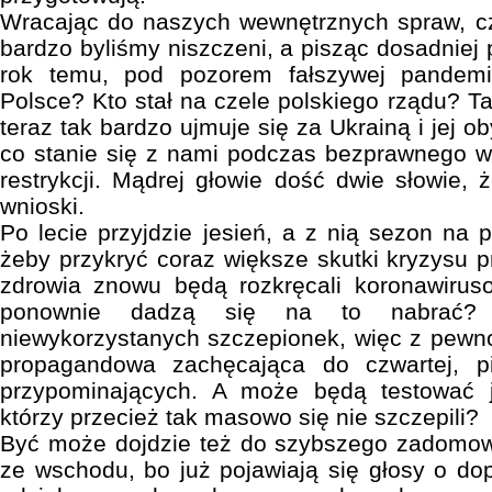
Wracając do naszych wewnętrznych spraw, cz
bardzo byliśmy niszczeni, a pisząc dosadniej 
rok temu, pod pozorem fałszywej pandemi
Polsce? Kto stał na czele polskiego rządu? Ta
teraz tak bardzo ujmuje się za Ukrainą i jej o
co stanie się z nami podczas bezprawnego 
restrykcji. Mądrej głowie dość dwie słowie,
wnioski.
Po lecie przyjdzie jesień, a z nią sezon na 
żeby przykryć coraz większe skutki kryzysu p
zdrowia znowu będą rozkręcali koronawiruso
ponownie dadzą się na to nabrać?
niewykorzystanych szczepionek, więc z pewn
propagandowa zachęcająca do czwartej, pi
przypominających. A może będą testować j
którzy przecież tak masowo się nie szczepili?
Być może dojdzie też do szybszego zadomowi
ze wschodu, bo już pojawiają się głosy o d