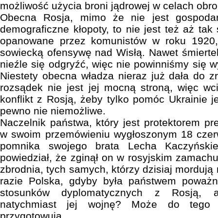
możliwość użycia broni jądrowej w celach obr
Obecna Rosja, mimo że nie jest gospoda
demograficzne kłopoty, to nie jest też aż ta
opanowane przez komunistów w roku 1920, 
sowiecką ofensywę nad Wisłą. Nawet śmierteln
nieźle się odgryźć, więc nie powinniśmy się w
Niestety obecna władza nieraz już dała do zr
rozsądek nie jest jej mocną stroną, więc w
konflikt z Rosją, żeby tylko pomóc Ukrainie 
pewno nie niemożliwe.
Naczelnik państwa, który jest protektorem p
w swoim przemówieniu wygłoszonym 18 czer
pomnika swojego brata Lecha Kaczyński
powiedział, że zginął on w rosyjskim zamachu
zbrodnia, tych samych, którzy dzisiaj mordują 
razie Polska, gdyby była państwem poważ
stosunków dyplomatycznych z Rosją, 
natychmiast jej wojnę? Może do tego
przygotowują.