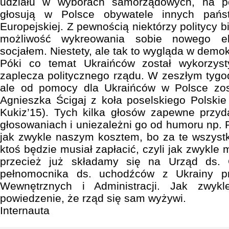
udziału w wyborach samorządowych, na p
głosują w Polsce obywatele innych pańs
Europejskiej. Z pewnością niektórzy politycy
możliwość wykreowania sobie nowego ele
socjałem. Niestety, ale tak to wygląda w demok
Póki co temat Ukraińców został wykorzys
zaplecza politycznego rządu. W zeszłym tygod
ale od pomocy dla Ukraińców w Polsce zos
Agnieszka Ścigaj z koła poselskiego Polski
Kukiz’15). Tych kilka głosów zapewne przyd
głosowaniach i uniezależni go od humoru np. 
jak zwykle naszym kosztem, bo za te wszystk
ktoś będzie musiał zapłacić, czyli jak zwykle
przecież już składamy się na Urząd ds.
pełnomocnika ds. uchodźców z Ukrainy pr
Wewnętrznych i Administracji. Jak zwyk
powiedzenie, że rząd się sam wyżywi.
Internauta