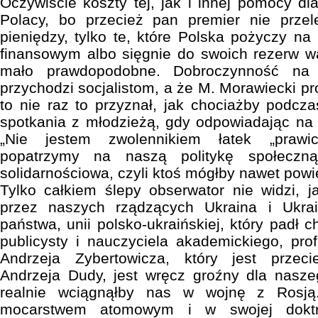
Oczywiście koszty tej, jak i innej pomocy d
Polacy, bo przecież pan premier nie prze
pieniędzy, tylko te, które Polska pożyczy 
finansowym albo sięgnie do swoich rezerw wa
mało prawdopodobne. Dobroczynność na 
przychodzi socjalistom, a że M. Morawiecki pr
to nie raz to przyznał, jak chociażby podc
spotkania z młodzieżą, gdy odpowiadając na p
„Nie jestem zwolennikiem łatek „prawic
popatrzymy na naszą politykę społeczn
solidarnościowa, czyli ktoś mógłby nawet powi
Tylko całkiem ślepy obserwator nie widzi, j
przez naszych rządzących Ukraina i Ukra
państwa, unii polsko-ukraińskiej, który padł c
publicysty i nauczyciela akademickiego, pr
Andrzeja Zybertowicza, który jest przec
Andrzeja Dudy, jest wręcz groźny dla nasze
realnie wciągnąłby nas w wojnę z Rosją
mocarstwem atomowym i w swojej doktry