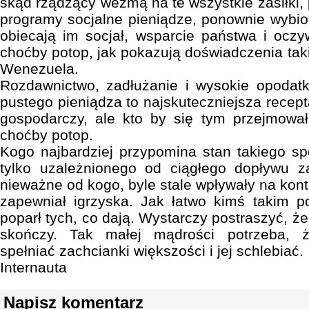
skąd rządzący wezmą na te wszystkie zasiłki,
programy socjalne pieniądze, ponownie wybior
obiecają im socjał, wsparcie państwa i oczy
choćby potop, jak pokazują doświadczenia taki
Wenezuela.
Rozdawnictwo, zadłużanie i wysokie opodat
pustego pieniądza to najskuteczniejsza recep
gospodarczy, ale kto by się tym przejmował
choćby potop.
Kogo najbardziej przypomina stan takiego sp
tylko uzależnionego od ciągłego dopływu z
nieważne od kogo, byle stale wpływały na konto
zapewniał igrzyska. Jak łatwo kimś takim 
poparł tych, co dają. Wystarczy postraszyć, że
skończy. Tak małej mądrości potrzeba, ż
spełniać zachcianki większości i jej schlebiać.
Internauta
Napisz komentarz