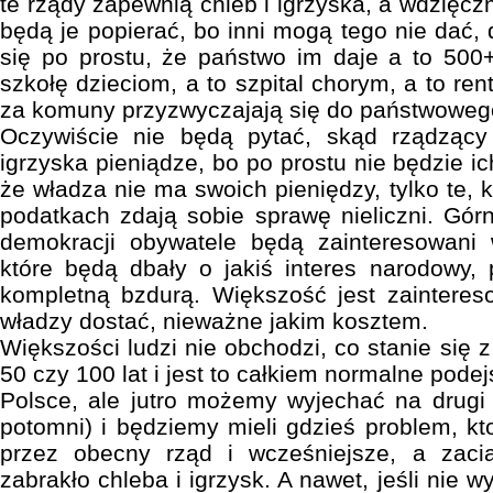
te rządy zapewnią chleb i igrzyska, a wdzięcz
będą je popierać, bo inni mogą tego nie dać,
się po prostu, że państwo im daje a to 500+,
szkołę dzieciom, a to szpital chorym, a to ren
za komuny przyzwyczajają się do państwoweg
Oczywiście nie będą pytać, skąd rządząc
igrzyska pieniądze, bo po prostu nie będzie ic
że władza nie ma swoich pieniędzy, tylko te,
podatkach zdają sobie sprawę nieliczni. Górn
demokracji obywatele będą zainteresowani
które będą dbały o jakiś interes narodowy,
kompletną bzdurą. Większość jest zaintere
władzy dostać, nieważne jakim kosztem.
Większości ludzi nie obchodzi, co stanie się 
50 czy 100 lat i jest to całkiem normalne pode
Polsce, ale jutro możemy wyjechać na drugi 
potomni) i będziemy mieli gdzieś problem, kto
przez obecny rząd i wcześniejsze, a zaci
zabrakło chleba i igrzysk. A nawet, jeśli nie 