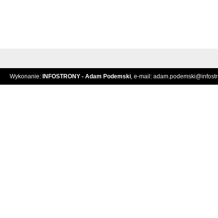
Wykonanie:
INFOSTRONY - Adam Podemski
, e-mail:
adam.podemski@infostro