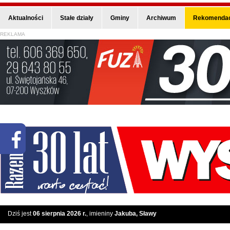
Aktualności
Stałe działy
Gminy
Archiwum
Rekomendac
REKLAMA
Dziś jest
06 sierpnia 2026 r.
, imieniny
Jakuba, Sławy