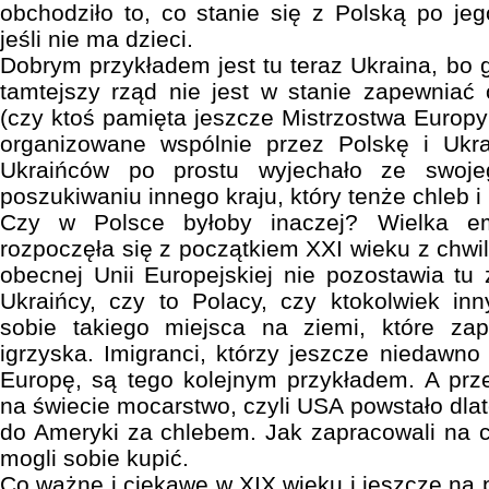
obchodziło to, co stanie się z Polską po jeg
jeśli nie ma dzieci.
Dobrym przykładem jest tu teraz Ukraina, bo 
tamtejszy rząd nie jest w stanie zapewniać 
(czy ktoś pamięta jeszcze Mistrzostwa Europy
organizowane wspólnie przez Polskę i Ukrai
Ukraińców po prostu wyjechało ze swoje
poszukiwaniu innego kraju, który tenże chleb i
Czy w Polsce byłoby inaczej? Wielka em
rozpoczęła się z początkiem XXI wieku z chwi
obecnej Unii Europejskiej nie pozostawia tu
Ukraińcy, czy to Polacy, czy ktokolwiek in
sobie takiego miejsca na ziemi, które za
igrzyska. Imigranci, którzy jeszcze niedawn
Europę, są tego kolejnym przykładem. A prz
na świecie mocarstwo, czyli USA powstało dlat
do Ameryki za chlebem. Jak zapracowali na ch
mogli sobie kupić.
Co ważne i ciekawe w XIX wieku i jeszcze na