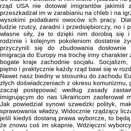
rząd USA nie dotował imigrantów jakimiś z
przeszkadzał im w zarabianiu na chleb i na igr
wysokimi podatkami owoców ich pracy. Dla
ludzie rzutcy, zaradni i przedsiębiorczy, no i p
własne siły, że to dzięki nim dorobią się 
rodzinie i kolejnym pokoleniom dostatnie ż
przyczynili się do zbudowania dosłownie
imigracja do Europy ma trochę inny charakter 
bogate kraje zachodnie socjału. Socjalizm, 
piętno i praktycznie każdy rząd bawi się w roz
Nawet nasz biedny w stosunku do zachodu Eur
złych doświadczeniach z okresu komunizmu, 
zaczął postępować według zasady zasta
imigrującym do nas Ukraińcom zaoferował m
Jak powiedział synowi szwedzki polityk, ma
sprawowania władzy. Widocznie rządzący liczą
jeśli kiedyś dostaną prawa wyborcze, to będą 
że znowu coś im skapnie. Wdzięczni wyborcy,