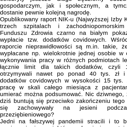
gospodarczym, jak i społecznym, a tymc
dostanie pewnie kolejną nagrodę.
Opublikowany raport NIK-u (Najwyższej Izby Kon
trzech szpitalach i zachodniopomorski
Funduszu Zdrowia czarno na białym pokaz
wypłacie tzw. dodatków covidowych. Wśr
raporcie nieprawidłowości są m.in. takie, 
wypłacane np. wielokrotnie jednej osobie w
wykonywania pracy w różnych podmiotach lec
łącznie limit dla takich dodatków, czyli 
otrzymywali nawet po ponad 40 tys. zł i 
dodatków covidowych w wysokości 15 tys. 
pracę w skali całego miesiąca z pacjenta
umierać można podsumować. Nic dziwnego, 
dziś buntują się przeciwko zakończeniu tego
się zachowywały na jesieni podcza
przeziębieniowego?
Jedni na fałszywej pandemii stracili i to 