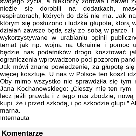
swojego życia, a niektórzy zdrowie i nawet ż
nieźle się dorobili na dodatkach, mas
respiratorach, których do dziś nie ma. Jak n
którym się posłużono i ludzka głupota, którą
działań zawsze będą szły ze sobą w parze. I 
wykorzystywane w urabianiu opinii publicz
temat jak np. wojna na Ukrainie i pomoc 
będzie nas podatników drogo kosztować ja
ograniczenia wprowadzono pod pozorem pand
Jak mówi znane powiedzenie, za głupotę się 
więcej kosztuje. U nas w Polsce ten koszt idzi
Oby mimo wszystko nie sprawdziła się tym 
Jana Kochanowskiego: „Cieszy mię ten rym: 
lecz jeśli prawda i z tego nas zbodzie, nową
kupi, że i przed szkodą, i po szkodzie głupi.” A
marna.
Internauta
Komentarze