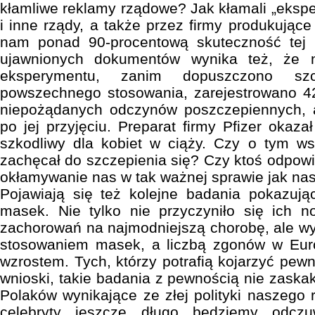
kłamliwe reklamy rządowe? Jak kłamali „eksper
i inne rządy, a także przez firmy produkują
nam ponad 90-procentową skuteczność tej 
ujawnionych dokumentów wynika też, że 
eksperymentu, zanim dopuszczono szc
powszechnego stosowania, zarejestrowano 42
niepożądanych odczynów poszczepiennych, 
po jej przyjęciu. Preparat firmy Pfizer okaza
szkodliwy dla kobiet w ciąży. Czy o tym ws
zachęcał do szczepienia się? Czy ktoś odpowie
okłamywanie nas w tak ważnej sprawie jak na
Pojawiają się też kolejne badania pokazują
masek. Nie tylko nie przyczyniło się ich n
zachorowań na najmodniejszą chorobę, ale wy
stosowaniem masek, a liczbą zgonów w Europ
wzrostem. Tych, którzy potrafią kojarzyć pewn
wnioski, takie badania z pewnością nie zaska
Polaków wynikające ze złej polityki naszego
celebryty jeszcze długo będziemy odcz