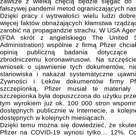
zawsze z wielką chęcią będzie sięgać do 
fałszywej pandemii metod ograniczających nas
Dzięki pracy i wytrwałości wielu ludzi dobre
więcej faktów obnażających kłamstwa rządzący
zarobić na propagandzie strachu. W USA Agen
(FDA skrót z angielskiego The United 
Administration) wspólnie z firmą Pfizer chci
opinią publiczną badania dotyczące s
zbrodniczemu koronawirusowi. Na szczęście
wniosek o ujawnienie tych dokumentów, nie
stanowiska i nakazał systematyczne ujawn
Żywności i Leków dokumentów firmy P
szczepionką. Pfizer musiał te materiał
szczepionka była dopuszczona do użytku prze
tym wyrokiem już ok. 100 000 stron wspom
dostępnych publicznie w Internecie, a kolejn
dostępnych w kolejnych miesiącach.
Dzięki temu można się dowiedzieć, że skute
Pfizer na COVID-19 wynosi tylko… 12%. Co