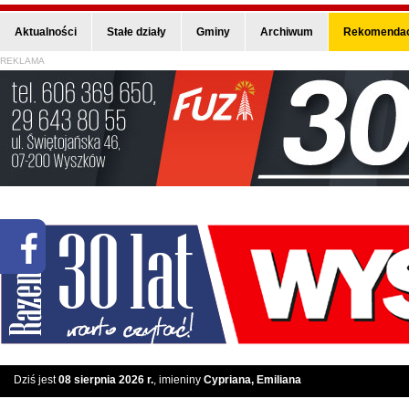
Aktualności
Stałe działy
Gminy
Archiwum
Rekomendac
REKLAMA
Dziś jest
08 sierpnia 2026 r.
, imieniny
Cypriana, Emiliana