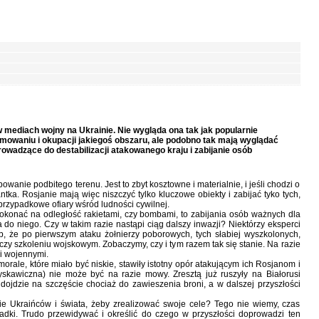
 mediach wojny na Ukrainie. Nie wygląda ona tak jak popularnie
jmowaniu i okupacji jakiegoś obszaru, ale podobno tak mają wyglądać
owadzące do destabilizacji atakowanego kraju i zabijanie osób
owanie podbitego terenu. Jest to zbyt kosztowne i materialnie, i jeśli chodzi o
ntka. Rosjanie mają więc niszczyć tylko kluczowe obiekty i zabijać tyko tych,
 przypadkowe ofiary wśród ludności cywilnej.
dokonać na odległość rakietami, czy bombami, to zabijania osób ważnych dla
do niego. Czy w takim razie nastąpi ciąg dalszy inwazji? Niektórzy eksperci
b, że po pierwszym ataku żołnierzy poborowych, tych słabiej wyszkolonych,
czy szkoleniu wojskowym. Zobaczymy, czy i tym razem tak się stanie. Na razie
i wojennymi.
orale, które miało być niskie, stawiły istotny opór atakującym ich Rosjanom i
yskawiczna) nie może być na razie mowy. Zresztą już ruszyły na Białorusi
ojdzie na szczęście chociaż do zawieszenia broni, a w dalszej przyszłości
nie Ukraińców i świata, żeby zrealizować swoje cele? Tego nie wiemy, czas
padki. Trudo przewidywać i określić do czego w przyszłości doprowadzi ten