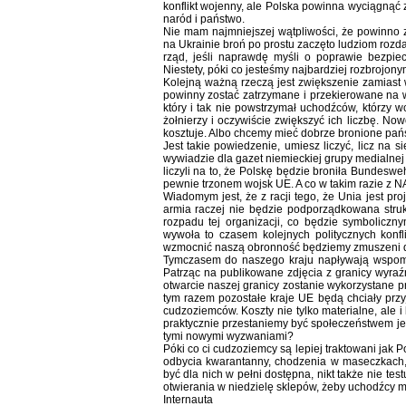
konflikt wojenny, ale Polska powinna wyciągnąć z
naród i państwo.
Nie mam najmniejszej wątpliwości, że powinno z
na Ukrainie broń po prostu zaczęto ludziom rozda
rząd, jeśli naprawdę myśli o poprawie bezpi
Niestety, póki co jesteśmy najbardziej rozbrojony
Kolejną ważną rzeczą jest zwiększenie zamiast
powinny zostać zatrzymane i przekierowane na w
który i tak nie powstrzymał uchodźców, którzy 
żołnierzy i oczywiście zwiększyć ich liczbę. N
kosztuje. Albo chcemy mieć dobrze bronione pańs
Jest takie powiedzenie, umiesz liczyć, licz na 
wywiadzie dla gazet niemieckiej grupy medialnej
liczyli na to, że Polskę będzie broniła Bundeswe
pewnie trzonem wojsk UE. A co w takim razie z 
Wiadomym jest, że z racji tego, że Unia jest p
armia raczej nie będzie podporządkowana stru
rozpadu tej organizacji, co będzie symbolicz
wywoła to czasem kolejnych politycznych kon
wzmocnić naszą obronność będziemy zmuszeni do 
Tymczasem do naszego kraju napływają wspomni
Patrząc na publikowane zdjęcia z granicy wyraźni
otwarcie naszej granicy zostanie wykorzystane p
tym razem pozostałe kraje UE będą chciały przyj
cudzoziemców. Koszty nie tylko materialne, ale i k
praktycznie przestaniemy być społeczeństwem jed
tymi nowymi wyzwaniami?
Póki co ci cudzoziemcy są lepiej traktowani jak 
odbycia kwarantanny, chodzenia w maseczkach,
być dla nich w pełni dostępna, nikt także nie te
otwierania w niedzielę sklepów, żeby uchodźcy 
Internauta