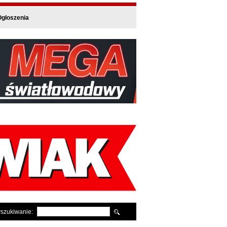
głoszenia
szukiwanie: