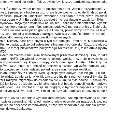
 niego wnioski dla siebie. Tak, żebyśmy byli jeszcze bardziej bezpieczni jako
ostać zliberalizowane prawo do posiadania broni. Warto tu przypomnieć, że
wać. Z pewnością trochę za późno, ale lepiej późno niż wcale. Dlatego polski
eczeństwa, powinien umożliwić swobodne posiadanie broni przez Polaków.
m narodem w Unii Europejskiej, a słabość nie jest atutem w czasie konfliktu.
 wydatków socjalnych wydatków na wojsko. Także inne niepotrzebne wydatki
zmocnienie naszej armii. Np. zamiast budować mur na granicy z Białorusią,
wchodzą do nas teraz przez granicę z Ukrainą, powinniśmy dozbroić naszych
owoczesna technika wojskowa znacząco zwiększa zdolności obronne, ale też i
two, albo armię, ale żyjącą z zasiłków społecznych.
siebie. Niestety nasz rząd chyba o tym nie pamięta. Premier M. Morawiecki w
 Funke oświadczył, że potrzebna jest silna armia europejska. Czyżby rządzący
hra? Bo z racji przywództwa politycznego Niemiec w Unii, to ich armia byłaby
NATO?
rojektem niemiecko-francuskim skierowanym przeciwko dominacji USA, to taka
kturom NATO. Co więcej, powstanie takiego wojska może się przyczynić do
nym wyzwoleniem się krajów Europy Zachodniej spod kurateli USA. Czy nie
fliktów? USA mogą nie chcieć ograniczenia swoich wpływów. Zamiast więc
opowiedzenia się i udziału po jednej ze stron nowego konfliktu.
ani uchodźcy z Ukrainy. Według oficjalnych danych jest ich już 300 000.
e widać, że nie są to tylko Ukraińcy, ale ludzie z różnych części świata. Że
rzez różnych imigrantów do osiedlenia się w Unii to było pewne. Ciekawe czy
ąć ich także do siebie, czy to tylko nasz kraj będzie ponosił koszty napływu
ulturowo. Jeśli konflikt z Rosją się pogłębi, to być może napłynie ich tyle, że
nolitym językowo, kulturowo i religijnie. Czy jako państwo poradzimy sobie z
Polacy, a wojna ewidentnie wyparła koronawirusa. Nikt np. nie wymaga od nich
 opieka zdrowotna, której odmówiono wielu obywatelom naszego kraju, ma
stuje ich na obecność koronawirusa, a rząd wręcz nakłania do łamania prawa i
mogli dokonać zakupów.