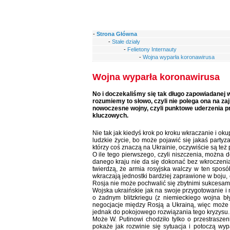
-
Strona Główna
-
Stałe działy
-
Felietony Internauty
-
Wojna wyparła koronawirusa
Wojna wyparła koronawirusa
No i doczekaliśmy się tak długo zapowiadanej w
rozumiemy to słowo, czyli nie polega ona na za
nowoczesne wojny, czyli punktowe uderzenia pr
kluczowych.
Nie tak jak kiedyś krok po kroku wkraczanie i okup
ludzkie życie, bo może pojawić się jakaś partyza
którzy coś znaczą na Ukrainie, oczywiście są też
O ile tego pierwszego, czyli niszczenia, można 
danego kraju nie da się dokonać bez wkroczenia 
twierdzą, że armia rosyjska walczy w ten sposó
wkraczają jednostki bardziej zaprawione w boju, 
Rosja nie może pochwalić się zbytnimi sukcesam
Wojska ukraińskie jak na swoje przygotowanie i m
o żadnym blitzkriegu (z niemieckiego wojna bł
negocjacje między Rosją a Ukrainą, więc może d
jednak do pokojowego rozwiązania tego kryzysu.
Może W. Putinowi chodziło tylko o przestrasze
pokaże jak rozwinie się sytuacja i potoczą wy