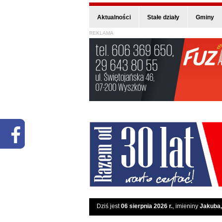
Aktualności
Stałe działy
Gminy
REKLAMA
Dziś jest
06 sierpnia 2026 r.
, imieniny
Jakuba,