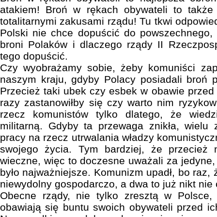
atakiem! Broń w rękach obywateli to także
totalitarnymi zakusami rządu! Tu tkwi odpowi
Polski nie chce dopuścić do powszechnego
broni Polaków i dlaczego rządy II Rzeczpospo
tego dopuścić.
Czy wyobrażamy sobie, żeby komuniści zap
naszym kraju, gdyby Polacy posiadali broń
Przecież taki ubek czy esbek w obawie przed 
razy zastanowiłby się czy warto nim ryzykow
rzecz komunistów tylko dlatego, że wiedz
militarną. Gdyby ta przewaga znikła, wielu 
pracy na rzecz utrwalania władzy komunistycz
swojego życia. Tym bardziej, że przecież n
wieczne, więc to doczesne uważali za jedyne, 
było najważniejsze. Komunizm upadł, bo raz, 
niewydolny gospodarczo, a dwa to już nikt nie 
Obecne rządy, nie tylko zresztą w Polsce,
obawiają się buntu swoich obywateli przed ic