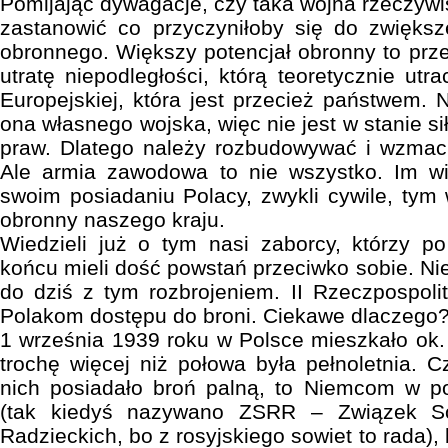
Pomijając dywagacje, czy taka wojna rzeczywi
zastanowić co przyczyniłoby się do zwiększ
obronnego. Większy potencjał obronny to prz
utratę niepodległości, którą teoretycznie utra
Europejskiej, która jest przecież państwem. 
ona własnego wojska, więc nie jest w stanie 
praw. Dlatego należy rozbudowywać i wzmacn
Ale armia zawodowa to nie wszystko. Im wi
swoim posiadaniu Polacy, zwykli cywile, tym 
obronny naszego kraju.
Wiedzieli już o tym nasi zaborcy, którzy po
końcu mieli dość powstań przeciwko sobie. Nie
do dziś z tym rozbrojeniem. II Rzeczpospolit
Polakom dostępu do broni. Ciekawe dlaczego
1 września 1939 roku w Polsce mieszkało ok. 
trochę więcej niż połowa była pełnoletnia.
nich posiadało broń palną, to Niemcom w p
(tak kiedyś nazywano ZSRR – Związek Soc
Radzieckich, bo z rosyjskiego sowiet to rada), b