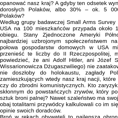
opanować nasz kraj? A gdyby ten odsetek wyn
dorosłych Polaków, albo 30% – ok. 5 00
Polaków?
Według grupy badawczej Small Arms Survey 
USA na 100 mieszkańców przypada około 12
obiegu. Stany Zjednoczone Ameryki Półn
najbardziej uzbrojonym społeczeństwem na
połowa gospodarstw domowych w USA mia
przenieść te liczby do II Rzeczpospolitej,
powiedzieć, że ani Adolf Hitler, ani Józef 
Wissarionowicza Dżugaszwiliego) nie zaatako
nie doszłoby do holokaustu, zagłady Po
zamieszkujących wtedy nasz kraj nacji, które t
czy do zbrodni komunistycznych. Kto zaryzy
skłonnym do powstańczych zrywów, który po
sztuk broni palnej? Nawet szaleństwo ma swoj
obaj totalitarni przywódcy kalkulowali co im si
opinie swoich doradców.
Broń w rękach obywateli to najlepsza obr