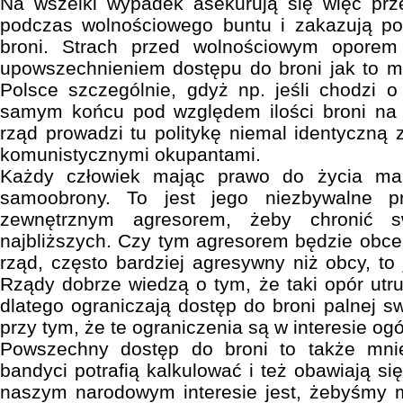
Na wszelki wypadek asekurują się więc prze
podczas wolnościowego buntu i zakazują p
broni. Strach przed wolnościowym oporem
upowszechnieniem dostępu do broni jak to 
Polsce szczególnie, gdyż np. jeśli chodzi 
samym końcu pod względem ilości broni na
rząd prowadzi tu politykę niemal identyczną
komunistycznymi okupantami.
Każdy człowiek mając prawo do życia m
samoobrony. To jest jego niezbywalne 
zewnętrznym agresorem, żeby chronić s
najbliższych. Czy tym agresorem będzie obce
rząd, często bardziej agresywny niż obcy, to
Rządy dobrze wiedzą o tym, że taki opór utr
dlatego ograniczają dostęp do broni palnej 
przy tym, że te ograniczenia są w interesie ogó
Powszechny dostęp do broni to także mnie
bandyci potrafią kalkulować i też obawiają się
naszym narodowym interesie jest, żebyśmy m