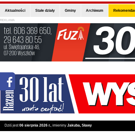
Aktualności
Stałe działy
Gminy
Archiwum
Rekomendac
REKLAMA
Dziś jest
06 sierpnia 2026 r.
, imieniny
Jakuba, Sławy