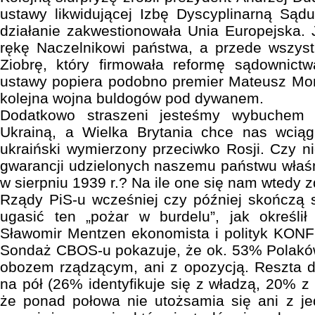
ustawy likwidującej Izbę Dyscyplinarną Sądu
działanie zakwestionowała Unia Europejska. J
rękę Naczelnikowi państwa, a przede wszys
Ziobrę, który firmowała reformę sądownictw
ustawy popiera podobno premier Mateusz Mor
kolejna wojna buldogów pod dywanem.
Dodatkowo straszeni jesteśmy wybuchem
Ukrainą, a Wielka Brytania chce nas wciąg
ukraiński wymierzony przeciwko Rosji. Czy 
gwarancji udzielonych naszemu państwu właśn
w sierpniu 1939 r.? Na ile one się nam wtedy 
Rządy PiS-u wcześniej czy później skończą s
ugasić ten „pożar w burdelu”, jak określi
Sławomir Mentzen ekonomista i polityk KONF
Sondaż CBOS-u pokazuje, że ok. 53% Polaków
obozem rządzącym, ani z opozycją. Reszta dzi
na pół (26% identyfikuje się z władzą, 20% z
że ponad połowa nie utożsamia się ani z je