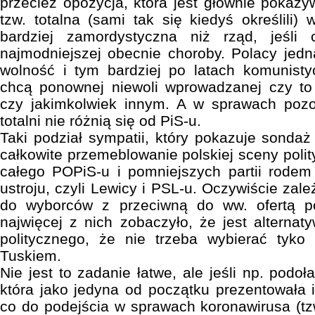
przecież opozycja, która jest głównie pokazy
tzw. totalna (sami tak się kiedyś określili)
bardziej zamordystyczna niż rząd, jeśli
najmodniejszej obecnie choroby. Polacy jed
wolność i tym bardziej po latach komunis
chcą ponownej niewoli wprowadzanej czy t
czy jakimkolwiek innym. A w sprawach pozo
totalni nie różnią się od PiS-u.
Taki podział sympatii, który pokazuje sond
całkowite przemeblowanie polskiej sceny polit
całego POPiS-u i pomniejszych partii rodem
ustroju, czyli Lewicy i PSL-u. Oczywiście zale
do wyborców z przeciwną do ww. ofertą po
najwięcej z nich zobaczyło, że jest alterna
politycznego, że nie trzeba wybierać tyk
Tuskiem.
Nie jest to zadanie łatwe, ale jeśli np. p
która jako jedyna od początku prezentowała
co do podejścia w sprawach koronawirusa (tzw