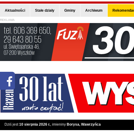
Aktualności
Stałe działy
Gminy
Archiwum
Rekomendac
REKLAMA
Dziś jest
10 sierpnia 2026 r.
, imieniny
Borysa, Wawrzyńca