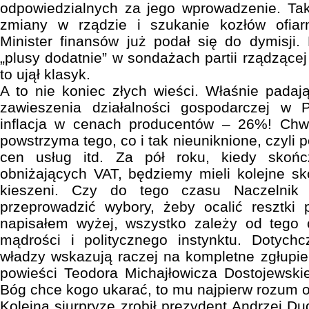
odpowiedzialnych za jego wprowadzenie. Tak
zmiany w rządzie i szukanie kozłów ofiar
Minister finansów już podał się do dymisji.
„plusy dodatnie” w sondażach partii rządzącej
to ujął klasyk.
A to nie koniec złych wieści. Właśnie padaj
zawieszenia działalności gospodarczej w P
inflacja w cenach producentów – 26%! Chw
powstrzyma tego, co i tak nieuniknione, czyli
cen usług itd. Za pół roku, kiedy skońc
obniżających VAT, będziemy mieli kolejne s
kieszeni. Czy do tego czasu Naczelnik 
przeprowadzić wybory, żeby ocalić resztki 
napisałem wyżej, wszystko zależy od tego 
mądrości i politycznego instynktu. Dotych
władzy wskazują raczej na kompletne zgłupie
powieści Teodora Michajłowicza Dostojewskie
Bóg chce kogo ukarać, to mu najpierw rozum o
Kolejną siurpryzę zrobił prezydent Andrzej Du