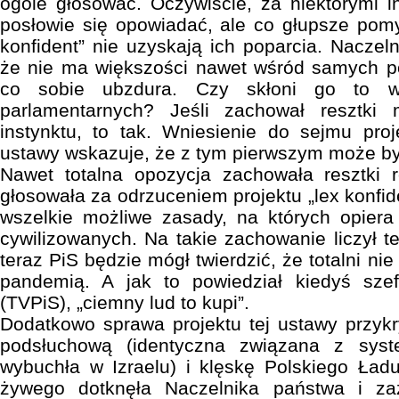
ogóle głosować. Oczywiście, za niektórymi 
posłowie się opowiadać, ale co głupsze pom
konfident” nie uzyskają ich poparcia. Naczel
że nie ma większości nawet wśród samych p
co sobie ubzdura. Czy skłoni go to wc
parlamentarnych? Jeśli zachował resztki 
instynktu, to tak. Wniesienie do sejmu pro
ustawy wskazuje, że z tym pierwszym może by
Nawet totalna opozycja zachowała resztki r
głosowała za odrzuceniem projektu „lex konfide
wszelkie możliwe zasady, na których opier
cywilizowanych. Na takie zachowanie liczył t
teraz PiS będzie mógł twierdzić, że totalni nie 
pandemią. A jak to powiedział kiedyś sze
(TVPiS), „ciemny lud to kupi”.
Dodatkowo sprawa projektu tej ustawy przykr
podsłuchową (identyczna związana z sys
wybuchła w Izraelu) i klęskę Polskiego Ład
żywego dotknęła Naczelnika państwa i z