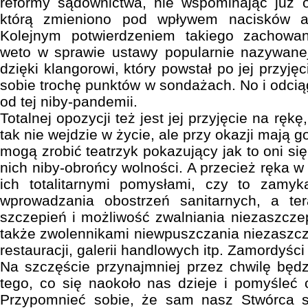
reformy sądownictwa, nie wspominając już o
którą zmieniono pod wpływem nacisków a
Kolejnym potwierdzeniem takiego zachowan
weto w sprawie ustawy popularnie nazywanej
dzięki klangorowi, który powstał po jej przyję
sobie trochę punktów w sondażach. No i odcią
od tej niby-pandemii.
Totalnej opozycji też jest jej przyjęcie na rękę
tak nie wejdzie w życie, ale przy okazji mają 
mogą zrobić teatrzyk pokazujący jak to oni się 
nich niby-obrońcy wolności. A przecież ręka w
ich totalitarnymi pomysłami, czy to zamyk
wprowadzania obostrzeń sanitarnych, a te
szczepień i możliwość zwalniania niezaszcz
także zwolennikami niewpuszczania niezaszcze
restauracji, galerii handlowych itp. Zamordyści
Na szczęście przynajmniej przez chwilę będ
tego, co się naokoło nas dzieje i pomyśleć 
Przypomnieć sobie, że sam nasz Stwórca s