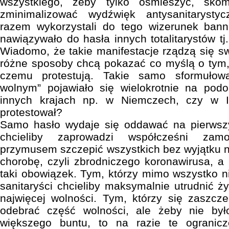
wszystkiego, żeby tylko ośmieszyć, sko
zminimalizować wydźwięk antysanitarysty
razem wykorzystali do tego wizerunek bann
nawiązywało do hasła innych totalitarystów tj
Wiadomo, że takie manifestacje rządzą się sw
różne sposoby chcą pokazać co myślą o tym, 
czemu protestują. Takie samo sformułowa
wolnym” pojawiało się wielokrotnie na pod
innych krajach np. w Niemczech, czy w I
protestował?
Samo hasło wydaje się oddawać na pierwszy
chcieliby zaprowadzi współcześni zamo
przymusem szczepić wszystkich bez wyjątku 
chorobę, czyli zbrodniczego koronawirusa, a
taki obowiązek. Tym, którzy mimo wszystko n
sanitaryści chcieliby maksymalnie utrudnić ży
najwięcej wolności. Tym, którzy się zaszcz
odebrać część wolności, ale żeby nie był
większego buntu, to na razie te ogranic