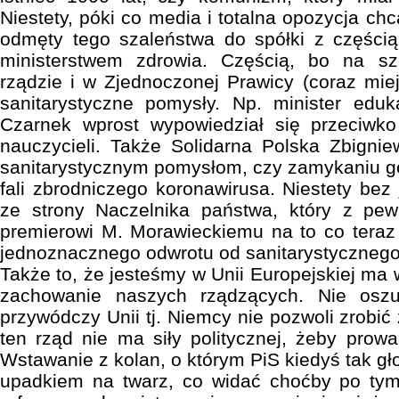
Niestety, póki co media i totalna opozycja ch
odmęty tego szaleństwa do spółki z częścią
ministerstwem zdrowia. Częścią, bo na s
rządzie i w Zjednoczonej Prawicy (coraz miej
sanitarystyczne pomysły. Np. minister eduk
Czarnek wprost wypowiedział się przeciwk
nauczycieli. Także Solidarna Polska Zbignie
sanitarystycznym pomysłom, czy zamykaniu g
fali zbrodniczego koronawirusa. Niestety be
ze strony Naczelnika państwa, który z pew
premierowi M. Morawieckiemu na to co teraz
jednoznacznego odwrotu od sanitarystyczneg
Także to, że jesteśmy w Unii Europejskiej ma w
zachowanie naszych rządzących. Nie oszu
przywódczy Unii tj. Niemcy nie pozwoli zrobić 
ten rząd nie ma siły politycznej, żeby prowa
Wstawanie z kolan, o którym PiS kiedyś tak gł
upadkiem na twarz, co widać choćby po tym,