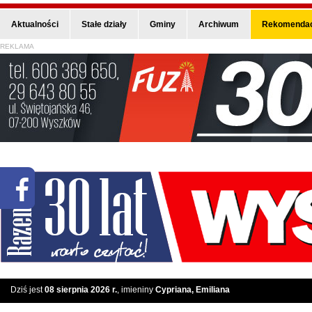
Aktualności
Stałe działy
Gminy
Archiwum
Rekomendac
REKLAMA
Dziś jest
08 sierpnia 2026 r.
, imieniny
Cypriana, Emiliana