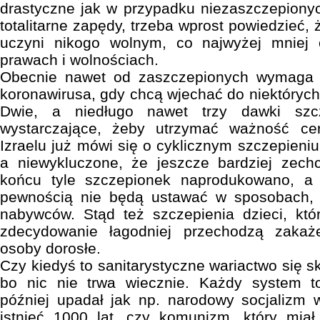
drastyczne jak w przypadku niezaszczepionyc
totalitarne zapędy, trzeba wprost powiedzieć,
uczyni nikogo wolnym, co najwyżej mniej
prawach i wolnościach.
Obecnie nawet od zaszczepionych wymaga 
koronawirusa, gdy chcą wjechać do niektórych 
Dwie, a niedługo nawet trzy dawki szc
wystarczające, żeby utrzymać ważność cer
Izraelu już mówi się o cyklicznym szczepieniu 
a niewykluczone, że jeszcze bardziej zech
końcu tyle szczepionek naprodukowano, a 
pewnością nie będą ustawać w sposobach, 
nabywców. Stąd też szczepienia dzieci, któ
zdecydowanie łagodniej przechodzą zakaż
osoby dorosłe.
Czy kiedyś to sanitarystyczne wariactwo się 
bo nic nie trwa wiecznie. Każdy system tot
później upadał jak np. narodowy socjalizm w
istnieć 1000 lat, czy komunizm, który miał