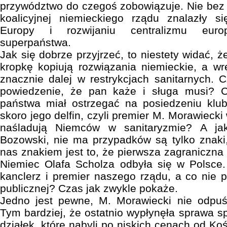
przywództwo do czegoś zobowiązuje. Nie be
koalicyjnej niemieckiego rządu znalazły si
Europy i rozwijaniu centralizmu euro
superpaństwa.
Jak się dobrze przyjrzeć, to niestety widać, 
kropkę kopiują rozwiązania niemieckie, a w
znacznie dalej w restrykcjach sanitarnych. 
powiedzenie, że pan każe i sługa musi? C
państwa miał ostrzegać na posiedzeniu klu
skoro jego delfin, czyli premier M. Morawiecki
naśladują Niemców w sanitaryzmie? A ja
Bozowski, nie ma przypadków są tylko znaki
nas znakiem jest to, że pierwsza zagraniczna
Niemiec Olafa Scholza odbyła się w Polsce.
kanclerz i premier naszego rządu, a co nie p
publicznej? Czas jak zwykle pokaże.
Jedno jest pewne, M. Morawiecki nie odpu
Tym bardziej, że ostatnio wypłynęła sprawa s
działek, które nabyli po niskich cenach od Koś