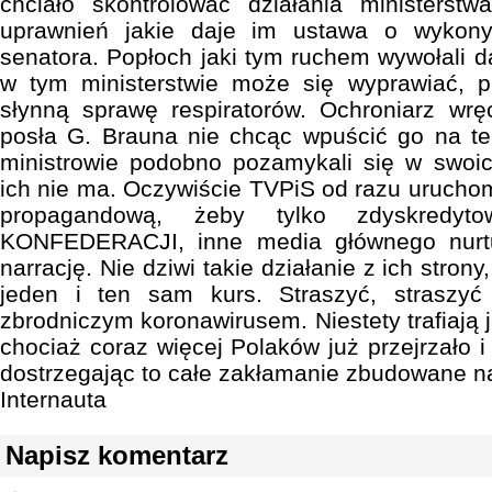
chciało skontrolować działania ministerst
uprawnień jakie daje im ustawa o wykon
senatora. Popłoch jaki tym ruchem wywołali d
w tym ministerstwie może się wyprawiać, p
słynną sprawę respiratorów. Ochroniarz wrę
posła G. Brauna nie chcąc wpuścić go na te
ministrowie podobno pozamykali się w swoic
ich nie ma. Oczywiście TVPiS od razu urucho
propagandową, żeby tylko zdyskredyto
KONFEDERACJI, inne media głównego nurtu 
narrację. Nie dziwi takie działanie z ich stron
jeden i ten sam kurs. Straszyć, straszyć
zbrodniczym koronawirusem. Niestety trafiają 
chociaż coraz więcej Polaków już przejrzało 
dostrzegając to całe zakłamanie zbudowane na
Internauta
Napisz komentarz