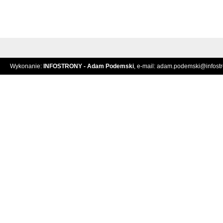
Wykonanie:
INFOSTRONY - Adam Podemski
, e-mail:
adam.podemski@infostro