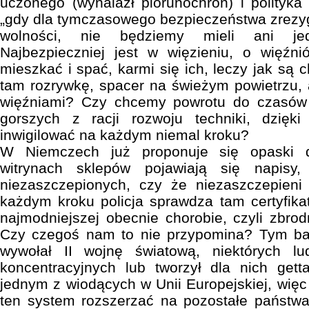
uczonego (wynalazł piorunochron) i polityka
„gdy dla tymczasowego bezpieczeństwa zrez
wolności, nie będziemy mieli ani jed
Najbezpieczniej jest w więzieniu, o więźn
mieszkać i spać, karmi się ich, leczy jak są 
tam rozrywkę, spacer na świeżym powietrzu, 
więźniami? Czy chcemy powrotu do czasó
gorszych z racji rozwoju techniki, dzięk
inwigilować na każdym niemal kroku?
W Niemczech już proponuje się opaski d
witrynach sklepów pojawiają się napis
niezaszczepionych, czy że niezaszczepieni 
każdym kroku policja sprawdza tam certyfika
najmodniejszej obecnie chorobie, czyli zbro
Czy czegoś nam to nie przypomina? Tym bard
wywołał II wojnę światową, niektórych l
koncentracyjnych lub tworzył dla nich getta
jednym z wiodących w Unii Europejskiej, więc 
ten system rozszerzać na pozostałe państw