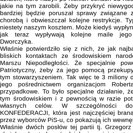
jakie na tym zarobili. Żeby przykryć niewygo
bardziej będzie poruszał sprawy związane z
chorobą i obwieszczał kolejne restrykcje. 
niestety naszym kosztem. Może kiedyś wypłyną
jak teraz wypływają kolejne maile jeg
Dworczyka.
Właśnie potwierdziło się z nich, że jak najb
bliskich kontaktach ze środowiskiem nar
Marszu Niepodległości. Że specjalnie pow
Patriotyczny, żeby za jego pomocą przekup
tym stowarzyszeniem. Tak więc te 3 miliony do
jego pośrednictwem organizacjom Robert
przypadkowe. To było specjalne działanie, ż
tym środowiskiem i z pewnością w razie pot
własnych celów. W szczególności do 
KONFEDERACJI, która jest najczęściej bran
przez wyborców PiS-u, co pokazują ich wewnę
Właśnie dwóch posłów tej partii tj. Grzegorz