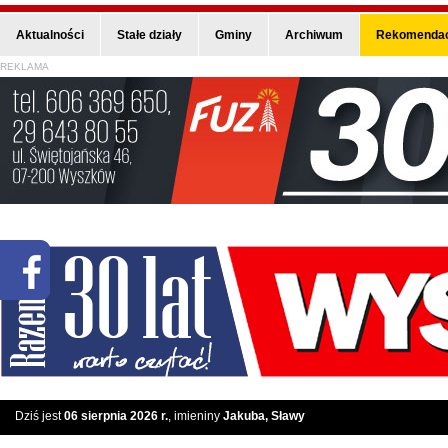
Aktualności
Stałe działy
Gminy
Archiwum
Rekomendac
REKLAMA
Dziś jest
06 sierpnia 2026 r.
, imieniny
Jakuba, Sławy