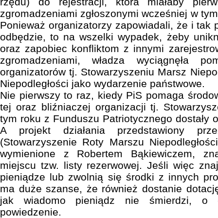
rzędu) do rejestracji, która miałaby pie
zgromadzeniami zgłoszonymi wcześniej w tym
Ponieważ organizatorzy zapowiadali, że i tak 
odbędzie, to na wszelki wypadek, żeby unik
oraz zapobiec konfliktom z innymi zarejestr
zgromadzeniami, władza wyciągnęła p
organizatorów tj. Stowarzyszeniu Marsz Niepod
Niepodległości jako wydarzenie państwowe.
Nie pierwszy to raz, kiedy PiS pomaga śro
tej oraz bliźniaczej organizacji tj. Stowarz
tym roku z Funduszu Patriotycznego dostały o
A projekt działania przedstawiony prze
(Stowarzyszenie Roty Marszu Niepodległości
wymienione z Robertem Bąkiewiczem, zna
miejscu tzw. listy rezerwowej. Jeśli więc zn
pieniądze lub zwolnią się środki z innych pro
ma duże szanse, że również dostanie dotacj
jak wiadomo pieniądz nie śmierdzi, o 
powiedzenie.