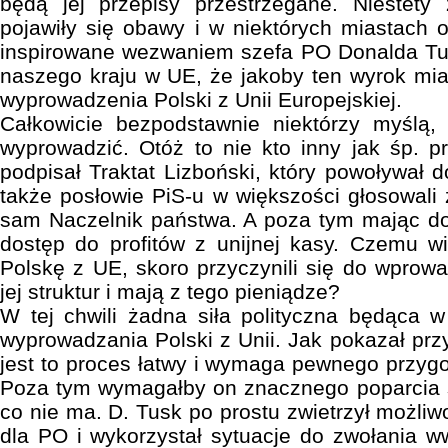
będą jej przepisy przestrzegane. Niestety 
pojawiły się obawy i w niektórych miastach o
inspirowane wezwaniem szefa PO Donalda Tu
naszego kraju w UE, że jakoby ten wyrok mi
wyprowadzenia Polski z Unii Europejskiej.
Całkowicie bezpodstawnie niektórzy myślą
wyprowadzić. Otóż to nie kto inny jak śp. 
podpisał Traktat Lizboński, który powoływał 
także posłowie PiS-u w większości głosowali 
sam Naczelnik państwa. A poza tym mając do
dostęp do profitów z unijnej kasy. Czemu w
Polskę z UE, skoro przyczynili się do wprow
jej struktur i mają z tego pieniądze?
W tej chwili żadna siła polityczna będąca 
wyprowadzania Polski z Unii. Jak pokazał przyk
jest to proces łatwy i wymaga pewnego przygo
Poza tym wymagałby on znacznego poparcia s
co nie ma. D. Tusk po prostu zwietrzył możli
dla PO i wykorzystał sytuacje do zwołania w