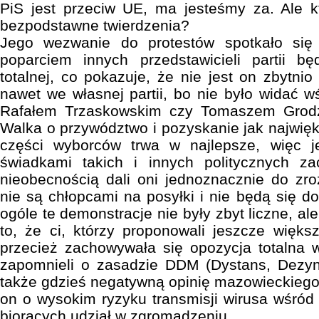
PiS jest przeciw UE, ma jesteśmy za. Ale k
bezpodstawne twierdzenia?
Jego wezwanie do protestów spotkało się
poparciem innych przedstawicieli partii b
totalnej, co pokazuje, że nie jest on zbytni
nawet we własnej partii, bo nie było widać 
Rafałem Trzaskowskim czy Tomaszem Grodz
Walka o przywództwo i pozyskanie jak najwięk
części wyborców trwa w najlepsze, więc j
świadkami takich i innych politycznych z
nieobecnością dali oni jednoznacznie do zr
nie są chłopcami na posyłki i nie będą się d
ogóle te demonstracje nie były zbyt liczne, al
to, że ci, którzy proponowali jeszcze większ
przecież zachowywała się opozycja totalna 
zapomnieli o zasadzie DDM (Dystans, Dezynf
także gdzieś negatywną opinię mazowieckiego 
on o wysokim ryzyku transmisji wirusa wśród 
biorących udział w zgromadzeniu.