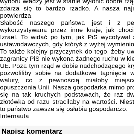
wyboru władzy jest w stanie wyłonić dobre rzą
zdarza się to bardzo rzadko. A nasza najn
potwierdza.
Słabość naszego państwa jest i z pe
wykorzystywana przez inne kraje, jak cho
Izrael. To widać po tym, jak PiS wycofywał 
ustawodawczych, gdy któryś z wyżej wymienio
To także kolejny przyczynek do tego, żeby u
zagranicy PiS nie wykona żadnego ruchu w kie
UE. Poza tym rząd w dobie nadchodzącego kr
pozwoliliby sobie na dodatkowe tąpnięcie
waluty, co z pewnością miałoby miejs
opuszczenia Unii. Nasza gospodarka mimo pr
się na tak kruchych podstawach, że raz dw
złotówka od razu straciłaby na wartości. Niest
to państwo zawsze się osłabia gospodarczo.
Internauta
Napisz komentarz