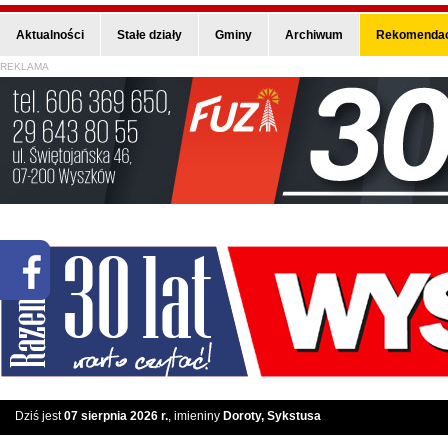
Aktualności
Stałe działy
Gminy
Archiwum
Rekomendac
REKLAMA
Dziś jest
07 sierpnia 2026 r.
, imieniny
Doroty, Sykstusa