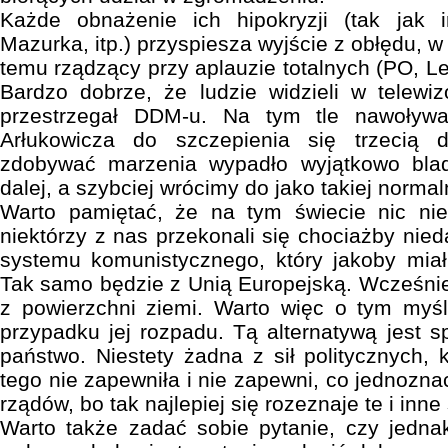
Każde obnażenie ich hipokryzji (tak jak 
Mazurka, itp.) przyspiesza wyjście z obłędu, w
temu rządzący przy aplauzie totalnych (PO, L
Bardzo dobrze, że ludzie widzieli w telewiz
przestrzegał DDM-u. Na tym tle nawoływa
Arłukowicza do szczepienia się trzecią
zdobywać marzenia wypadło wyjątkowo blad
dalej, a szybciej wrócimy do jako takiej normal
Warto pamiętać, że na tym świecie nic ni
niektórzy z nas przekonali się chociażby ni
systemu komunistycznego, który jakoby miał
Tak samo będzie z Unią Europejską. Wcześniej
z powierzchni ziemi. Warto więc o tym myśl
przypadku jej rozpadu. Tą alternatywą jest 
państwo. Niestety żadna z sił politycznych, k
tego nie zapewniła i nie zapewni, co jednozn
rządów, bo tak najlepiej się rozeznaje te i inne
Warto także zadać sobie pytanie, czy jedn