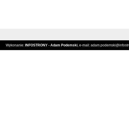
Wykonanie:
INFOSTRONY - Adam Podemski
, e-mail:
adam.podemski@infostro