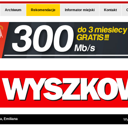
Archiwum
Rekomendacje
Informator miejski
Kontakt
O
a, Emiliana
Wy