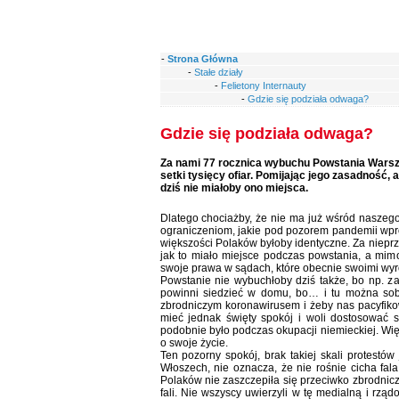
-
Strona Główna
-
Stałe działy
-
Felietony Internauty
-
Gdzie się podziała odwaga?
Gdzie się podziała odwaga?
Za nami 77 rocznica wybuchu Powstania Warsza
setki tysięcy ofiar. Pomijając jego zasadność,
dziś nie miałoby ono miejsca.
Dlatego chociażby, że nie ma już wśród naszeg
ograniczeniom, jakie pod pozorem pandemii wpro
większości Polaków byłoby identyczne. Za nieprz
jak to miało miejsce podczas powstania, a mimo
swoje prawa w sądach, które obecnie swoimi wyr
Powstanie nie wybuchłoby dziś także, bo np. 
powinni siedzieć w domu, bo… i tu można sobi
zbrodniczym koronawirusem i żeby nas pacyfiko
mieć jednak święty spokój i woli dostosować s
podobnie było podczas okupacji niemieckiej. Wię
o swoje życie.
Ten pozorny spokój, brak takiej skali protestów 
Włoszech, nie oznacza, że nie rośnie cicha fa
Polaków nie zaszczepiła się przeciwko zbrodnic
fali. Nie wszyscy uwierzyli w tę medialną i rz