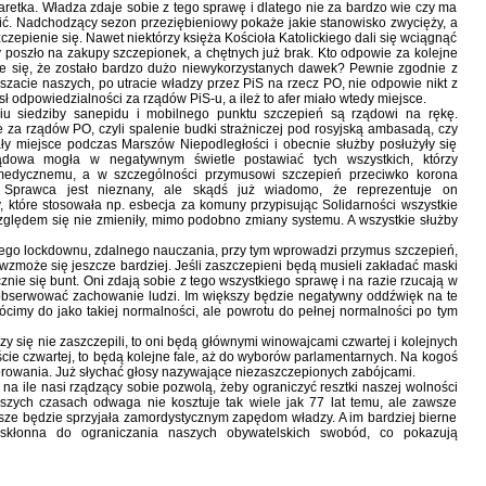
laretka. Władza zdaje sobie z tego sprawę i dlatego nie za bardzo wie czy ma
zić. Nadchodzący sezon przeziębieniowy pokaże jakie stanowisko zwycięży, a
szczepienie się. Nawet niektórzy księża Kościoła Katolickiego dali się wciągnąć
 poszło na zakupy szczepionek, a chętnych już brak. Kto odpowie za kolejne
aże się, że zostało bardzo dużo niewykorzystanych dawek? Pewnie zgodnie z
zacie naszych, po utracie władzy przez PiS na rzecz PO, nie odpowie nikt z
ł odpowiedzialności za rządów PiS-u, a ileż to afer miało wtedy miejsce.
iu siedziby sanepidu i mobilnego punktu szczepień są rządowi na rękę.
 za rządów PO, czyli spalenie budki strażniczej pod rosyjską ambasadą, czy
y miejsce podczas Marszów Niepodległości i obecnie służby posłużyły się
ądowa mogła w negatywnym świetle postawiać tych wszystkich, którzy
 medycznemu, a w szczególności przymusowi szczepień przeciwko korona
 Sprawca jest nieznany, ale skądś już wiadomo, że reprezentuje on
 które stosowała np. esbecja za komuny przypisując Solidarności wszystkie
względem się nie zmieniły, mimo podobno zmiany systemu. A wszystkie służby
nego lockdownu, zdalnego nauczania, przy tym wprowadzi przymus szczepień,
zmoże się jeszcze bardziej. Jeśli zaszczepieni będą musieli zakładać maski
znie się bunt. Oni zdają sobie z tego wszystkiego sprawę i na razie rzucają w
 obserwować zachowanie ludzi. Im większy będzie negatywny oddźwięk na te
ócimy do jako takiej normalności, ale powrotu do pełnej normalności po tym
órzy się nie zaszczepili, to oni będą głównymi winowajcami czwartej i kolejnych
ście czwartej, to będą kolejne fale, aż do wyborów parlamentarnych. Na kogoś
orowania. Już słychać głosy nazywające niezaszczepionych zabójcami.
 na ile nasi rządzący sobie pozwolą, żeby ograniczyć resztki naszej wolności
szych czasach odwaga nie kosztuje tak wiele jak 77 lat temu, ale zawsze
e będzie sprzyjała zamordystycznym zapędom władzy. A im bardziej bierne
 skłonna do ograniczania naszych obywatelskich swobód, co pokazują