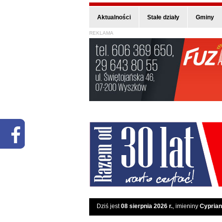
Aktualności
Stałe działy
Gminy
REKLAMA
Dziś jest
08 sierpnia 2026 r.
, imieniny
Cyprian