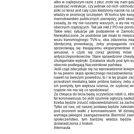
albo w najlepszym razie z płuc zrobi się nam ga
zaostrzać restrykcje, czy jednak od nich odchod
póki co teraz jest cały czas kładziony nacisk na 
władzy w promocję szczepień. W końcu tyle kasy
marnotrawstwo publicznych pieniędzy, jeśli ok
zasadą, że my nie ruszamy waszych, a wy nie rus
obecnych rządzących. Tak jak nikt z PO nie poniós
Takie więc sytuacje jak podpalenie w Zamośc
Niewykluczone, że podobnie jak miało to miejsce
wozu transmisyjnego TVN-u, oba zdarzenia miał
identyczną prowokacją, żeby propaganda rz
sprzeciwiają się trwającemu eksperymentowi
wirusowi, o czym się coraz głośniej mówi.
antyszczepionkowców. Stare sprawdzone chwyty,
chuligańskie wybryki. Działania służb pod tym 
obecnie podlegają Naczelnikowi państwa.
Jeśli rząd zdecyduje się na wprowadzenie kolej
to na pewno skala społecznego niezadowolenia w
nawet na świeżym powietrzu, to i w tej grupie zac
przestrzeń medialną takie próbne balony, żeby
ich pomysły, tym większa szansa, że szybciej wr
rządzie nie ma się co spodziewać.
Za chłopca do bicia będą oczywiście robili ci, kt
fal koronawirusa, bo jeśli szumnie ogłoszą nadej
trzeba będzie zrzucić odpowiedzialność za zach
Tylko od nas, od naszej postawy będzie zależało
pod pozorem walki z koronawirusem. W dzisiej
wymaga jakiegoś zaangażowania. Bierność zawsz
społeczeństwo, tym bardziej władza będzie
doświadczenia z historii.
Internauta