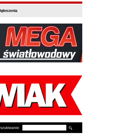
głoszenia
szukiwanie: