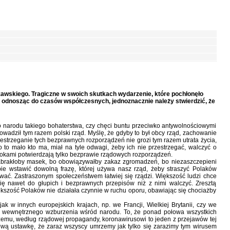
wskiego. Tragiczne w swoich skutkach wydarzenie, które pochłonęło
 a odnosząc do czasów współczesnych, jednoznacznie należy stwierdzić, że
o narodu takiego bohaterstwa, czy chęci buntu przeciwko antywolnościowymi
wadził tym razem polski rząd. Myślę, że gdyby to był obcy rząd, zachowanie
estrzeganie tych bezprawnych rozporządzeń nie grozi tym razem utrata życia,
 to mało kto ma, miał na tyle odwagi, żeby ich nie przestrzegać, walczyć o
okami potwierdzają tylko bezprawie rządowych rozporządzeń.
zabrakłoby masek, bo obowiązywałby zakaz zgromadzeń, bo niezaszczepieni
e wstawić dowolną frazę, której używa nasz rząd, żeby straszyć Polaków
wać. Zastraszonym społeczeństwem łatwiej się rządzi. Większość ludzi chce
ię nawet do głupich i bezprawnych przepisów niż z nimi walczyć. Zresztą
kszość Polaków nie działała czynnie w ruchu oporu, obawiając się chociażby
jak w innych europejskich krajach, np. we Francji, Wielkiej Brytanii, czy we
la wewnętrznego wzburzenia wśród narodu. To, że ponad połowa wszystkich
zemu, według rządowej propagandy, koronawirusowi to jeden z przejawów tej
ądową ustawkę, że zaraz wszyscy umrzemy jak tylko się zarazimy tym wirusem