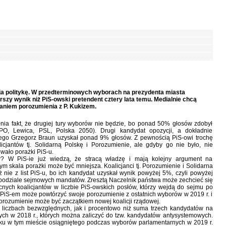
ja politykę. W przedterminowych wyborach na prezydenta miasta
zy wynik niż PiS-owski pretendent cztery lata temu. Medialnie chcą
aniem porozumienia z P. Kukizem.
łnia fakt, że drugiej tury wyborów nie będzie, bo ponad 50% głosów zdobył
(PO, Lewica, PSL, Polska 2050). Drugi kandydat opozycji, a dokładnie
ego Grzegorz Braun uzyskał ponad 9% głosów. Z pewnością PiS-owi trochę
cjantów tj. Solidarną Polskę i Porozumienie, ale gdyby go nie było, nie
wało porażki PiS-u.
? W PiS-ie już wiedzą, że stracą władzę i mają kolejny argument na
ym skala porażki może być mniejsza. Koalicjanci tj. Porozumienie i Solidarna
 nie z list PiS-u, bo ich kandydat uzyskał wynik powyżej 5%, czyli powyżej
 podziale sejmowych mandatów. Zresztą Naczelnik państwa może zechcieć się
cnych koalicjantów w liczbie PiS-owskich posłów, którzy wejdą do sejmu po
 PiS-em może powtórzyć swoje porozumienie z ostatnich wyborów w 2019 r. i
rozumienie może być zaczątkiem nowej koalicji rządowej.
 liczbach bezwzględnych, jak i procentowo niż suma trzech kandydatów na
 w 2018 r., których można zaliczyć do tzw. kandydatów antysystemowych.
iku w tym mieście osiągniętego podczas wyborów parlamentarnych w 2019 r.