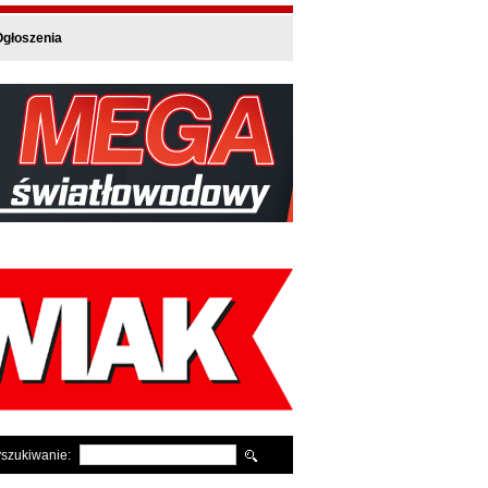
głoszenia
szukiwanie: