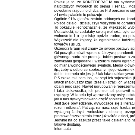
Pokazuje to, że KONFEDERACJA ma systematyc
najbliższych wyborach do sejmu i senatu. Mo
powołanie rządu, no chyba, że PiS porozumie się
z Lewicą właśnie to pokazuje.
Ogólnie 91% głosów zostało oddanych na kandyda
Polsce działo i dzieje, czyli wszystkie te ogra
To pokazuje jednoznacznie, że większość wyb
Morawiecki, sprzedałaby swoją wolność, byle co 
wolność to i o tę miskę będzie trudno, co p
Większość nie kojarzy, że ograniczanie ludzki
towarów i usług.
Grzegorz Braun jest znany ze swojej postawy spr
Od początku mówił wprost o fałszywej pandemii.
głównego nurtu nie promują takich postaw, a z
zamykaniu gospodarki i wszelkim innym ogranicze
do miana wolnościowego symbolu. Media głównego 
itp., żeby w odbiorze społecznym jego wizerunek 
dobie Internetu nie jest już tak łatwo zakłamywać
PiS czeka taki sam los, jak rząd ich sojusznika 
latach (najdłuższy rząd Izraela!) stracił on wła
obalili jego rząd. Nawet ugrupowanie reprezentuj
I taka ciekawostka, ich premier też postawił s
rządzący. W Izraelu był wprowadzony ostry lock
jak u nas dyskryminowano część społeczeństwa.
Jest takie powiedzenie, wywodzące się z litera
rozum odbiera”. Patrząc na nasz rząd trzeba p
wyciągną żadnych wniosków z obecnej przegra
promować szczepienia teraz już wśród dzieci, p
Jedynie na co zasłużą przez takie działania to 
takowe dostaną.
Internauta