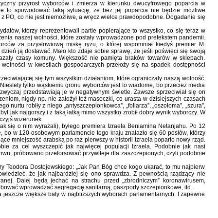
zny przyrost wyborców i zmierza w kierunku dwucyfrowego poparcia w
że to spowodować taką sytuację, że bez jej poparcia nie będzie możliwe
 z PO, co nie jest niemożliwe, a wręcz wielce prawdopodobne. Dogadanie się
tów, którzy reprezentowali partie popierające to wszystko, co się teraz w
niczenia naszej wolności, które zostały wprowadzone pod pretekstem pandemii.
orców za przysłowiową miskę ryżu, o której wspomniał kiedyś premier M.
dzień ją dostawać. Mało kto zdaje sobie sprawę, że jeśli poświęci się swoją
okazały czasy komuny. Większość nie pamięta braków towarów w sklepach.
ej wolności w kwestiach gospodarczych przełoży się na spadek dostępności
zeciwiającej się tym wszystkim działaniom, które ograniczały naszą wolność.
 Niestety tylko wąskiemu gronu wyborców jest to wiadome, bo przecież media
azwyczaj przedstawiają je w negatywnym świetle. Zawsze sprzeciwiał się on
niom, nigdy np. nie założył też maseczki, co urasta w dzisiejszych czasach
nurtu robiły z niego „antyszczepionkowca”, „foliarza”, „oszołoma”, „szura”,
był jak najgorszy i z taką łatką mimo wszystko zrobił dobry wynik wyborczy. W
 czyjś wizerunek.
(tak się o nim wyrażali), byłego premiera Izraela Beniamina Netanjahu. Po 12
dzę, bo w 120-osobowym parlamencie tego kraju znalazło się 60 posłów, którzy
ące mniejszość arabską po raz pierwszy w historii Izraela poparło nowy rząd.
obie za cel wyszczepić jak najwięcej populacji Izraela. Podobnie jak nasi
down, próbowano przeforsować przywileje dla zaszczepionych, czyli podobnie
tury Teodora Dostojewskiego: „Jak Pan Bóg chce kogo ukarać, to mu najpierw
owiedzieć, że jak najbardziej się ono sprawdza. Z pewnością rządzący nie
nej. Dalej będą jechać na strachu przed „zbrodniczym” koronawirusem,
róbować wprowadzać segregację sanitarną, paszporty szczepionkowe, itd.
na jeszcze większe baty w najbliższych wyborach parlamentarnych. I zapewne