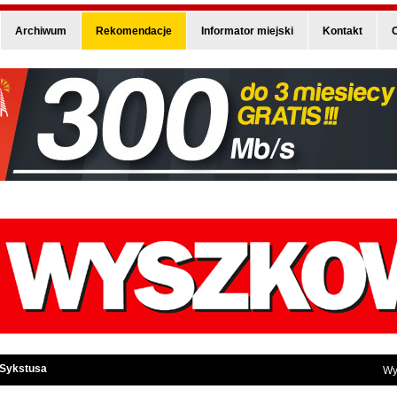
Archiwum
Rekomendacje
Informator miejski
Kontakt
O
 Sykstusa
Wy