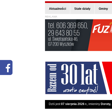
Aktualności
Stałe działy
Gminy
REKLAMA
Dziś jest
07 sierpnia 2026 r.
, imieniny
Doroty,