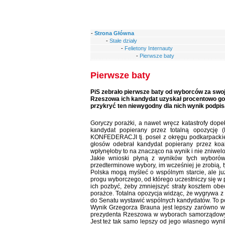
-
Strona Główna
-
Stałe działy
-
Felietony Internauty
-
Pierwsze baty
Pierwsze baty
PiS zebrało pierwsze baty od wyborców za swo
Rzeszowa ich kandydat uzyskał procentowo gors
przykryć ten niewygodny dla nich wynik podpis
Goryczy porażki, a nawet wręcz katastrofy dope
kandydat popierany przez totalną opozycję 
KONFEDERACJI tj. poseł z okręgu podkarpacki
głosów odebrał kandydat popierany przez koali
wpłynęłoby to na znacząco na wynik i nie zniwelo
Jakie wnioski płyną z wyników tych wyborów
przedterminowe wybory, im wcześniej je zrobią, t
Polska mogą myśleć o wspólnym starcie, ale już
progu wyborczego, od którego uczestniczy się w
ich pozbyć, żeby zmniejszyć straty kosztem obe
porażce. Totalna opozycja widząc, że wygrywa z
do Senatu wystawić wspólnych kandydatów. To po
Wynik Grzegorza Brauna jest lepszy zarówno w
prezydenta Rzeszowa w wyborach samorządowych
Jest też tak samo lepszy od jego własnego wyn