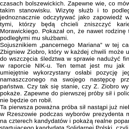
czasach bolszewickich. Zapewne wie, co mów
takim stanowisku. Wizytę służb i to podle
jednoznacznie odczytywać jako zapowiedź wa
tymi, którzy będą chcieli zniszczyć kar
Morawickiego. Pokazał on, że nawet rodzinę 
podległymi mu służbami.
Sojusznikiem „pancernego Mariana” w tej ca
Zbigniew Ziobro, który w każdej chwili może 
do wszczęcia śledztwa w sprawie nadużyć f
w raporcie NIK-u. Ten temat jest mu jak 
umiejętnie wykorzystany osłabi pozycję j
namaszczonego na swojego następcę prz
państwa. Czy tak się stanie, czy Z. Ziobro w
pokaże. Zapewne do pierwszej próby sił i poli
nie będzie on robił.
Ta pierwsza poważna próba sił nastąpi już nie
w Rzeszowie podczas wyborów prezydenta mi
na czterech kandydatów i pokażą realne poparc
startującego kandydata Solidarnej Polski, czyl