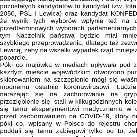
pozostałych kandydatów to kandydat tzw. tota
2050, PSL i Lewica) oraz kandydat KONFED
że wynik tych wyborów wpłynie też na d
przedterminowych wyborach parlamentarnych.
tym Naczelnik państwa będzie miał mnie
szybkiego przeprowadzenia, dlatego też zezwo
Lewicą, żeby na wszelki wypadek rząd mniejsz
poparcie.
Póki co majówka w mediach upływała pod z
każdym mieście wojewódzkim otworzono pun
skierowaniem na szczepienie mógł się właśn
modnemu ostatnio koronawirusowi. Ludzi
narażając się na zachorowanie na gry
przeziębienie się, stali w kilkugodzinnych kol
się temu eksperymentowi medycznemu w c
przed zachorowaniem na COVID-19, który no
póki co, wpisany w Polsce do rejestru cho
poddali się temu zabiegowi tylko po to, że