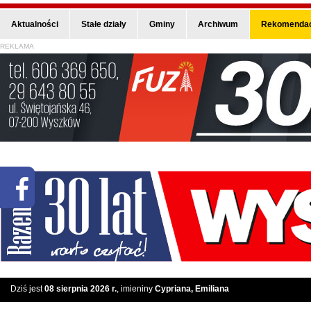
Aktualności
Stałe działy
Gminy
Archiwum
Rekomendac
REKLAMA
Dziś jest
08 sierpnia 2026 r.
, imieniny
Cypriana, Emiliana