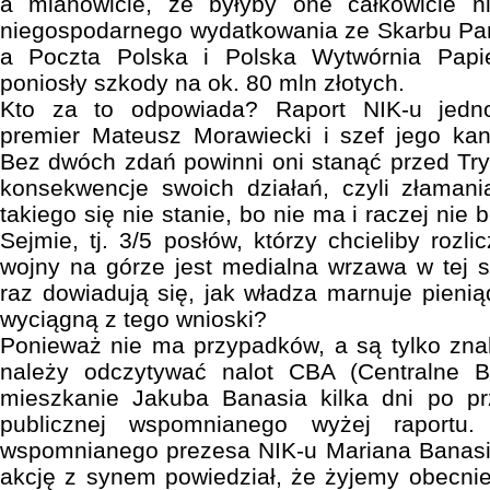
a mianowicie, że byłyby one całkowicie n
niegospodarnego wydatkowania ze Skarbu Pań
a Poczta Polska i Polska Wytwórnia Pap
poniosły szkody na ok. 80 mln złotych.
Kto za to odpowiada? Raport NIK-u jedn
premier Mateusz Morawiecki i szef jego kan
Bez dwóch zdań powinni oni stanąć przed Tr
konsekwencje swoich działań, czyli złamani
takiego się nie stanie, bo nie ma i raczej nie 
Sejmie, tj. 3/5 posłów, którzy chcieliby rozl
wojny na górze jest medialna wrzawa w tej s
raz dowiadują się, jak władza marnuje pienią
wyciągną z tego wnioski?
Ponieważ nie ma przypadków, a są tylko znak
należy odczytywać nalot CBA (Centralne B
mieszkanie Jakuba Banasia kilka dni po prz
publicznej wspomnianego wyżej raportu
wspomnianego prezesa NIK-u Mariana Banasia
akcję z synem powiedział, że żyjemy obecnie