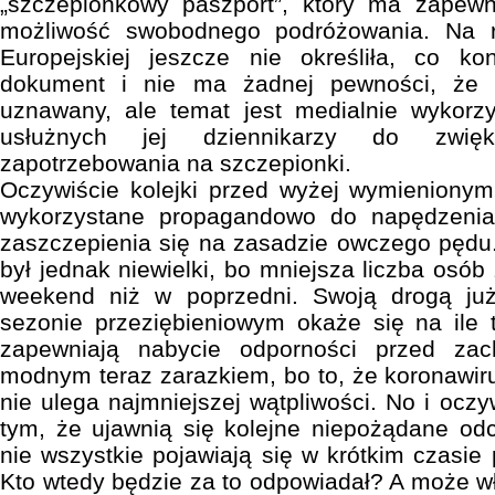
„szczepionkowy paszport”, który ma zapewni
możliwość swobodnego podróżowania. Na ra
Europejskiej jeszcze nie określiła, co k
dokument i nie ma żadnej pewności, że 
uznawany, ale temat jest medialnie wykorz
usłużnych jej dziennikarzy do zwięk
zapotrzebowania na szczepionki.
Oczywiście kolejki przed wyżej wymienionym
wykorzystane propagandowo do napędzenia
zaszczepienia się na zasadzie owczego pędu. 
był jednak niewielki, bo mniejsza liczba osób 
weekend niż w poprzedni. Swoją drogą już
sezonie przeziębieniowym okaże się na ile 
zapewniają nabycie odporności przed za
modnym teraz zarazkiem, bo to, że koronawiru
nie ulega najmniejszej wątpliwości. No i oczyw
tym, że ujawnią się kolejne niepożądane od
nie wszystkie pojawiają się w krótkim czasie 
Kto wtedy będzie za to odpowiadał? A może w