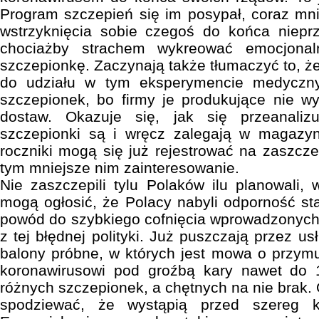
Program szczepień się im posypał, coraz mnie
wstrzyknięcia sobie czegoś do końca niepr
chociażby strachem wykreować emocjonal
szczepionkę. Zaczynają także tłumaczyć to, ż
do udziału w tym eksperymencie medyczn
szczepionek, bo firmy je produkujące nie w
dostaw. Okazuje się, jak się przeanali
szczepionki są i wręcz zalegają w magazy
roczniki mogą się już rejestrować na zaszcze
tym mniejsze nim zainteresowanie.
Nie zaszczepili tylu Polaków ilu planowali, 
mogą ogłosić, że Polacy nabyli odporność s
powód do szybkiego cofnięcia wprowadzonych r
z tej błędnej polityki. Już puszczają przez us
balony próbne, w których jest mowa o przym
koronawirusowi pod groźbą kary nawet do 1
różnych szczepionek, a chętnych na nie brak. 
spodziewać, że wystąpią przed szereg k