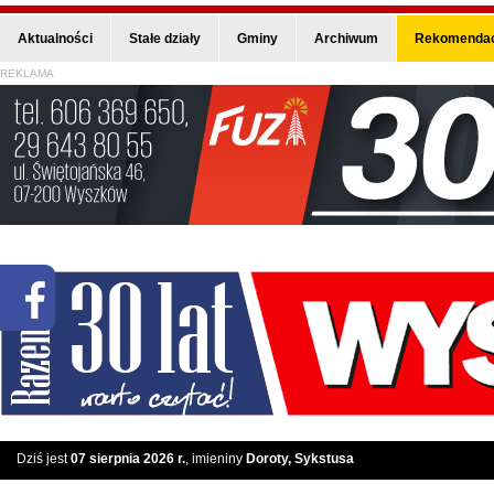
Aktualności
Stałe działy
Gminy
Archiwum
Rekomendac
REKLAMA
Dziś jest
07 sierpnia 2026 r.
, imieniny
Doroty, Sykstusa