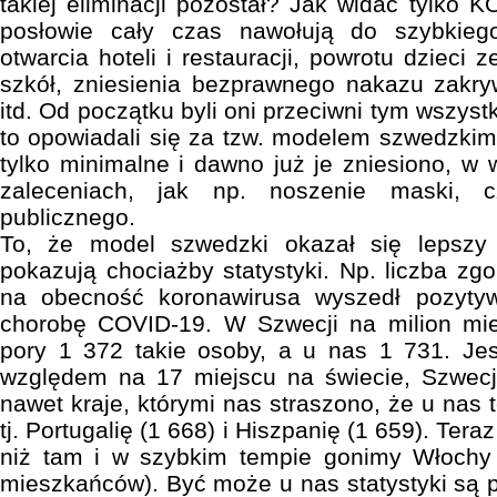
takiej eliminacji pozostał? Jak widać tylko
posłowie cały czas nawołują do szybkiego
otwarcia hoteli i restauracji, powrotu dzieci
szkół, zniesienia bezprawnego nakazu zakry
itd. Od początku byli oni przeciwni tym wszystk
to opowiadali się za tzw. modelem szwedzkim,
tylko minimalne i dawno już je zniesiono, w 
zaleceniach, jak np. noszenie maski, c
publicznego.
To, że model szwedzki okazał się lepszy 
pokazują chociażby statystyki. Np. liczba zg
na obecność koronawirusa wyszedł pozytyw
chorobę COVID-19. W Szwecji na milion mi
pory 1 372 takie osoby, a u nas 1 731. J
względem na 17 miejscu na świecie, Szwecj
nawet kraje, którymi nas straszono, że u nas t
tj. Portugalię (1 668) i Hiszpanię (1 659). Tera
niż tam i w szybkim tempie gonimy Włochy
mieszkańców). Być może u nas statystyki są 