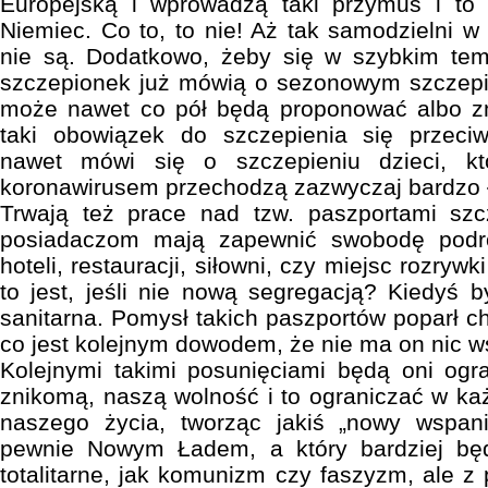
Europejską i wprowadzą taki przymus i to
Niemiec. Co to, to nie! Aż tak samodzielni w
nie są. Dodatkowo, żeby się w szybkim te
szczepionek już mówią o sezonowym szczepie
może nawet co pół będą proponować albo z
taki obowiązek do szczepienia się przeci
nawet mówi się o szczepieniu dzieci, kt
koronawirusem przechodzą zazwyczaj bardzo 
Trwają też prace nad tzw. paszportami szc
posiadaczom mają zapewnić swobodę podró
hoteli, restauracji, siłowni, czy miejsc rozrywki
to jest, jeśli nie nową segregacją? Kiedyś b
sanitarna. Pomysł takich paszportów poparł c
co jest kolejnym dowodem, że nie ma on nic w
Kolejnymi takimi posunięciami będą oni ogra
znikomą, naszą wolność i to ograniczać w k
naszego życia, tworząc jakiś „nowy wspani
pewnie Nowym Ładem, a który bardziej będ
totalitarne, jak komunizm czy faszyzm, ale z