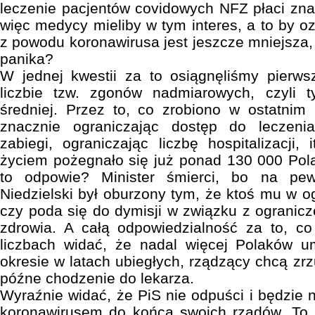
leczenie pacjentów covidowych NFZ płaci zna
więc medycy mieliby w tym interes, a to by o
z powodu koronawirusa jest jeszcze mniejsza, 
panika?
W jednej kwestii za to osiągnęliśmy pierw
liczbie tzw. zgonów nadmiarowych, czyli ty
średniej. Przez to, co zrobiono w ostatnim
znacznie ograniczając dostęp do leczeni
zabiegi, ograniczając liczbę hospitalizacji,
życiem pożegnało się już ponad 130 000 Pol
to odpowie? Minister śmierci, bo na pe
Niedzielski był oburzony tym, że ktoś mu w o
czy poda się do dymisji w związku z ogranic
zdrowia. A całą odpowiedzialność za to, co
liczbach widać, że nadal więcej Polaków 
okresie w latach ubiegłych, rządzący chcą zrzuc
późne chodzenie do lekarza.
Wyraźnie widać, że PiS nie odpuści i będzie 
koronawirusem do końca swoich rządów. To j