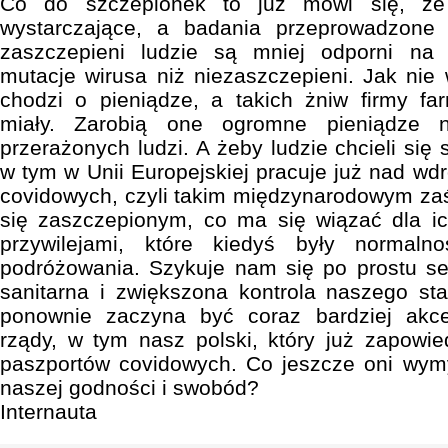
Co do szczepionek to już mówi się, że
wystarczające, a badania przeprowadzone 
zaszczepieni ludzie są mniej odporni n
mutacje wirusa niż niezaszczepieni. Jak nie
chodzi o pieniądze, a takich żniw firmy f
miały. Zarobią one ogromne pieniądze n
przerażonych ludzi. A żeby ludzie chcieli się 
w tym w Unii Europejskiej pracuje już nad wd
covidowych, czyli takim międzynarodowym za
się zaszczepionym, co ma się wiązać dla i
przywilejami, które kiedyś były normal
podróżowania. Szykuje nam się po prostu se
sanitarna i zwiększona kontrola naszego sta
ponownie zaczyna być coraz bardziej akce
rządy, w tym nasz polski, który już zapowie
paszportów covidowych. Co jeszcze oni wym
naszej godności i swobód?
Internauta