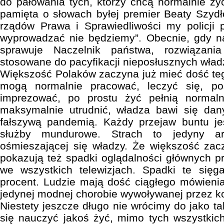
do pałowania tych, którzy chcą normalnie ży
pamięta o słowach byłej premier Beaty Szyd
rządów Prawa i Sprawiedliwości my policji 
wyprowadzać nie będziemy”. Obecnie, gdy n
sprawuje Naczelnik państwa, rozwiązani
stosowane do pacyfikacji nieposłusznych wład
Większość Polaków zaczyna już mieć dość te
mogą normalnie pracować, leczyć się, pos
imprezować, po prostu żyć pełnią normal
maksymalnie utrudnić, władza bawi się dany
fałszywą pandemią. Każdy przejaw buntu je
służby mundurowe. Strach to jedyny a
ośmieszającej się władzy. Że większość zac
pokazują też spadki oglądalności głównych 
we wszystkich telewizjach. Spadki te się
procent. Ludzie mają dość ciągłego mówienia 
jedynej modnej chorobie wywoływanej przez k
Niestety jeszcze długo nie wrócimy do jako t
się nauczyć jakoś żyć, mimo tych wszystkic