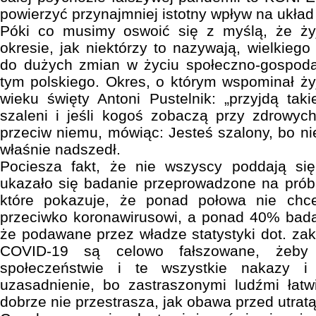
powierzyć przynajmniej istotny wpływ na ukła
Póki co musimy oswoić się z myślą, że ży
okresie, jak niektórzy to nazywają, wielkiego
do dużych zmian w życiu społeczno-gospod
tym polskiego. Okres, o którym wspominał żyj
wieku święty Antoni Pustelnik: „przyjdą tak
szaleni i jeśli kogoś zobaczą przy zdrowyc
przeciw niemu, mówiąc: Jesteś szalony, bo ni
właśnie nadszedł.
Pociesza fakt, że nie wszyscy poddają się
ukazało się badanie przeprowadzone na prób
które pokazuje, że ponad połowa nie chc
przeciwko koronawirusowi, a ponad 40% bada
że podawane przez władze statystyki dot. z
COVID-19 są celowo fałszowane, żeby
społeczeństwie i te wszystkie nakazy 
uzasadnienie, bo zastraszonymi ludźmi łatwi
dobrze nie przestrasza, jak obawa przed utratą