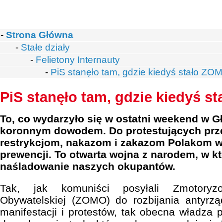
-
Strona Główna
-
Stałe działy
-
Felietony Internauty
-
PiS stanęło tam, gdzie kiedyś stało ZO
PiS stanęło tam, gdzie kiedyś s
To, co wydarzyło się w ostatni weekend w G
koronnym dowodem. Do protestujących prz
restrykcjom, nakazom i zakazom Polakom w
prewencji. To otwarta wojna z narodem, w kt
naśladowanie naszych okupantów.
Tak, jak komuniści posyłali Zmotoryz
Obywatelskiej (ZOMO) do rozbijania antyrz
manifestacji i protestów, tak obecna władza 