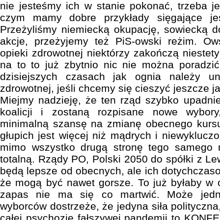
nie jesteśmy ich w stanie pokonać, trzeba j
czym mamy dobre przykłady sięgające je
Przeżyliśmy niemiecką okupację, sowiecką d
akcje, przeżyjemy też PiS-owski reżim. Ow
opieki zdrowotnej niektórzy zakończą niestety
na to to już zbytnio nic nie można poradzi
dzisiejszych czasach jak ognia należy un
zdrowotnej, jeśli chcemy się cieszyć jeszcze 
Miejmy nadzieję, że ten rząd szybko upadni
koalicji i zostaną rozpisane nowe wybory
minimalną szansę na zmianę obecnego kursu.
głupich jest więcej niż mądrych i niewyklucz
mimo wszystko drugą stronę tego samego m
totalną. Rządy PO, Polski 2050 do spółki z Lew
będą lepsze od obecnych, ale ich dotychczas
że mogą być nawet gorsze. To już byłaby w o
zapas nie ma się co martwić. Może jedn
wyborców dostrzeże, że jedyna siła polityczna,
całej psychozie fałszywej pandemii to KONF