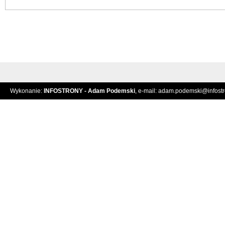
Wykonanie:
INFOSTRONY - Adam Podemski
, e-mail:
adam.podemski@infostro