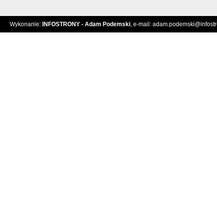
Wykonanie:
INFOSTRONY - Adam Podemski
, e-mail:
adam.podemski@infostro