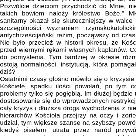
Pozwólcie dzieciom przychodzić do Mnie, ni
takich bowiem należy królestwo Boże.” M
sanitarny okazał się skuteczniejszy w walce
szczególności wyznaniem rzymskokatolicki
antychrześcijański reżim, począwszy od czasó
Nie było przecież w historii okresu, że Kośc
przed wiernymi rękami własnych kapłanów. Co
do pomyślenia. Tym bardziej w okresie różn
ostoją normalności, instytucją, która pomaga
dziś?
Ostatnimi czasy głośno mówiło się o kryzysie
Kościele, spadku ilości powołań, po tym c
problemy tylko się pogłębią. Im dłużej będzie 
dostosowanie się do wprowadzonych restrykcji
cały kryzys i dłuższa droga wychodzenia z nie
hierarchów Kościoła przejrzy na oczy i zori
udział, tym większe szanse na szybszy powrót
kiedyś pisałem, utrata przez naród przywó