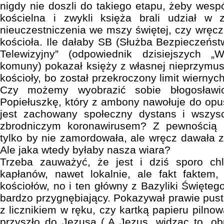
nigdy nie doszli do takiego etapu, żeby wesp
kościelna i zwykli księża brali udział w
nieuczestniczenia we mszy świętej, czy wręcz
kościoła. Ile dałaby SB (Służba Bezpieczeńst
Telewizyjny” (odpowiednik dzisiejszych 
komuny) pokazał księży z własnej nieprzymu
kościoły, bo został przekroczony limit wiern
Czy możemy wyobrazić sobie błogosławi
Popiełuszkę, który z ambony nawołuje do opus
jest zachowany społeczny dystans i wszys
zbrodniczym koronawirusem? Z pewnością 
tylko by nie zamordowała, ale wręcz dawała 
Ale jaka wtedy byłaby nasza wiara?
Trzeba zauważyć, że jest i dziś sporo ch
kapłanów, nawet lokalnie, ale fakt faktem
kościołów, no i ten główny z Bazyliki Święteg
bardzo przygnębiający. Pokazywał prawie puste 
z licznikiem w ręku, czy kartką papieru pilnow
przyszło do Jezusa („A Jezus, widząc to, obu