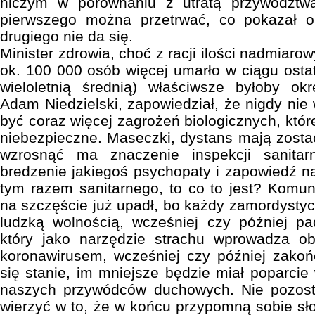
niczym w porównaniu z utratą przywództ
pierwszego można przetrwać, co pokazał o
drugiego nie da się.
Minister zdrowia, choć z racji ilości nadmiar
ok. 100 000 osób więcej umarło w ciągu osta
wieloletnią średnią) właściwsze byłoby okr
Adam Niedzielski, zapowiedział, że nigdy nie
być coraz więcej zagrożeń biologicznych, któr
niebezpieczne. Maseczki, dystans mają zosta
wzrosnąć ma znaczenie inspekcji sanitarn
bredzenie jakiegoś psychopaty i zapowiedź na
tym razem sanitarnego, to co to jest? Komun
na szczęście już upadł, bo każdy zamordystycz
ludzką wolnością, wcześniej czy później pa
który jako narzędzie strachu wprowadza o
koronawirusem, wcześniej czy później zakoń
się stanie, im mniejsze będzie miał poparcie
naszych przywódców duchowych. Nie pozosta
wierzyć w to, że w końcu przypomną sobie sł