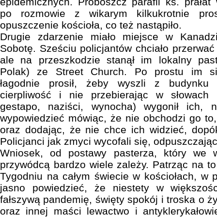
epidemicznych. Proboszcz parafii ks. prała
po rozmowie z wikarym kilkukrotnie pro
opuszczenie kościoła, co też nastąpiło.
Drugie zdarzenie miało miejsce w Kanad
Sobotę. Sześciu policjantów chciało przerwa
ale na przeszkodzie stanął im lokalny past
Polak) ze Street Church. Po prostu im si
łagodnie prosił, żeby wyszli z budynku k
cierpliwość i nie przebierając w słowach 
gestapo, naziści, wynocha) wygonił ich, 
wypowiedzieć mówiąc, że nie obchodzi go to
oraz dodając, że nie chce ich widzieć, dop
Policjanci jak zmyci wycofali się, odpuszczając
Wniosek, od postawy pasterza, który we wsp
przywódcą bardzo wiele zależy. Patrząc na to
Tygodniu na całym świecie w kościołach, w po
jasno powiedzieć, że niestety w większoś
fałszywą pandemię, święty spokój i troska o 
oraz innej maści lewactwo i antyklerykałowie