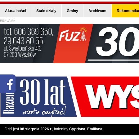
Aktualności
Stałe działy
Gminy
Archiwum
Rekomendac
REKLAMA
Dziś jest
08 sierpnia 2026 r.
, imieniny
Cypriana, Emiliana