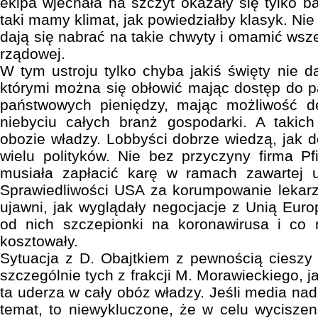
ekipa wjechała na szczyt okazały się tylko b
taki mamy klimat, jak powiedziałby klasyk. Nie
dają się nabrać na takie chwyty i omamić ws
rządowej.
W tym ustroju tylko chyba jakiś święty nie da
którymi można się obłowić mając dostęp do 
państwowych pieniędzy, mając możliwość d
niebyciu całych branż gospodarki. A taki
obozie władzy. Lobbyści dobrze wiedzą, jak d
wielu polityków. Nie bez przyczyny firma Pf
musiała zapłacić karę w ramach zawartej
Sprawiedliwości USA za korumpowanie lekarz
ujawni, jak wyglądały negocjacje z Unią Eur
od nich szczepionki na koronawirusa i co n
kosztowały.
Sytuacja z D. Obajtkiem z pewnością cieszy 
szczególnie tych z frakcji M. Morawieckiego, j
ta uderza w cały obóz władzy. Jeśli media na
temat, to niewykluczone, że w celu wycisze