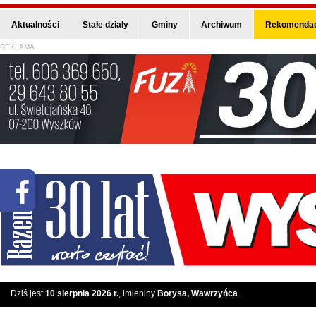
Aktualności
Stałe działy
Gminy
Archiwum
Rekomendac
REKLAMA
Dziś jest
10 sierpnia 2026 r.
, imieniny
Borysa, Wawrzyńca