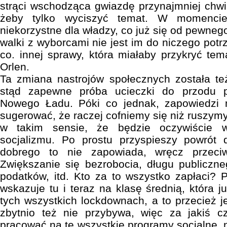
strąci wschodząca gwiazdę przynajmniej chwil
żeby tylko wyciszyć temat. W momencie
niekorzystne dla władzy, co już się od pewnego
walki z wyborcami nie jest im do niczego potrz
co. innej sprawy, która miałaby przykryć t
Orlen.
Ta zmiana nastrojów społecznych została te
stąd zapewne próba ucieczki do przodu p
Nowego Ładu. Póki co jednak, zapowiedzi 
sugerować, że raczej cofniemy się niż ruszym
w takim sensie, że będzie oczywiście 
socjalizmu. Po prostu przyspieszy powrót
dobrego to nie zapowiada, wręcz przeci
Zwiększanie się bezrobocia, długu publiczneg
podatków, itd. Kto za to wszystko zapłaci? P
wskazuje tu i teraz na klasę średnią, która 
tych wszystkich lockdownach, a to przecież j
zbytnio też nie przybywa, więc za jakiś c
pracować na te wszystkie programy socjalne, 