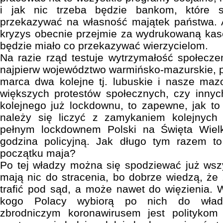
i jak nic trzeba będzie bankom, które są
przekazywać na własność majątek państwa. 
kryzys obecnie przejmie za wydrukowaną kas
będzie miało co przekazywać wierzycielom.
Na razie rząd testuje wytrzymałość społecz
najpierw województwo warmińsko-mazurskie, 
marca dwa kolejne tj. lubuskie i nasze maz
większych protestów społecznych, czy innyc
kolejnego już lockdownu, to zapewne, jak to
należy się liczyć z zamykaniem kolejnych 
pełnym lockdownem Polski na Święta Wie
godzina policyjną. Jak długo tym razem t
początku maja?
Po tej władzy można się spodziewać już wszy
mają nic do stracenia, bo dobrze wiedzą, że
trafić pod sąd, a może nawet do więzienia. 
kogo Polacy wybiorą po nich do władzy
zbrodniczym koronawirusem jest polityko