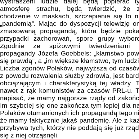
wystraszeni ludzie dalej będą popierać t
atmosferę strachu, będą twierdzić, że 
chodzenie w maskach, szczepienie się to n
„pandemią”. Mając do dyspozycji telewizję o
zmasowaną propagandą, która będzie pokaz
przypadki zachorowań, spore grupy wybor
Zgodnie ze spiżowymi twierdzeniami hi
propagandy Józefa Goebbels: „kłamstwo powt
się prawdą”, a „im większe kłamstwo, tym ludzie
Liczba zgonów Polaków, najwyższa od czasów
z powodu rozwalenia służby zdrowia, jest 
obciążającym i charakterystyką tej władzy. 
nawet z rąk komunistów za czasów PRL-u. T
napisać, że mamy najgorsze rządy od zakończ
Im szybciej się one zakończa tym lepiej dla na
Polaków otumanionych ich propagandą tego nie
że mamy faktycznie jakąś pandemię. Ale z k
przybywa tych, którzy nie poddają się już rz
się z niej otrząsnęli.