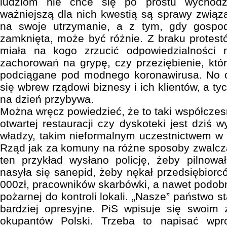
ludziom nie chce się po prostu wychodz
ważniejszą dla nich kwestią są sprawy związ
na swoje utrzymanie, a z tym, gdy gospod
zamknięta, może być różnie. Z braku protest
miała na kogo zrzucić odpowiedzialności
zachorowań na grypę, czy przeziębienie, któ
podciągane pod modnego koronawirusa. No c
się wbrew rządowi biznesy i ich klientów, a ty
na dzień przybywa.
Można wręcz powiedzieć, że to taki współczes
otwartej restauracji czy dyskoteki jest dziś
władzy, takim nieformalnym uczestnictwem w 
Rząd jak za komuny na różne sposoby zwalcz
ten przykład wysłano policję, żeby pilnowa
nasyła się sanepid, żeby nękał przedsiębiorc
000zł, pracowników skarbówki, a nawet podob
pożarnej do kontroli lokali. „Nasze” państwo s
bardziej opresyjne. PiS wpisuje się swoim
okupantów Polski. Trzeba to napisać wpr