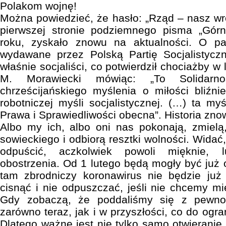
Polakom wojnę!
Można powiedzieć, że hasło: „Rząd – nasz wró
pierwszej stronie podziemnego pisma „Górn
roku, zyskało znowu na aktualności. O pa
wydawane przez Polską Partię Socjalistycz
właśnie socjaliści, co potwierdził chociażby w
M. Morawiecki mówiąc: „To Solidarno
chrześcijańskiego myślenia o miłości bliźni
robotniczej myśli socjalistycznej. (…) ta myśl
Prawa i Sprawiedliwości obecna”. Historia zno
Albo my ich, albo oni nas pokonają, zmielą
sowieckiego i odbiorą resztki wolności. Wida
odpuścić, aczkolwiek powoli mięknie, l
obostrzenia. Od 1 lutego będą mogły być już 
tam zbrodniczy koronawirus nie będzie już 
cisnąć i nie odpuszczać, jeśli nie chcemy mi
Gdy zobaczą, że poddaliśmy się z pewnoś
zarówno teraz, jak i w przyszłości, co do ogra
Dlatego ważne jest nie tylko samo otwieranie