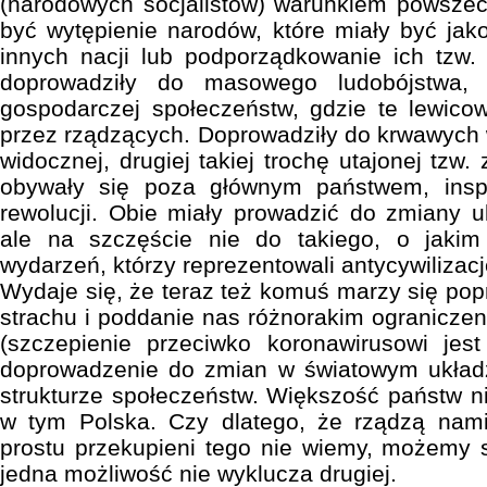
(narodowych socjalistów) warunkiem powszec
być wytępienie narodów, które miały być jak
innych nacji lub podporządkowanie ich tzw.
doprowadziły do masowego ludobójstwa, k
gospodarczej społeczeństw, gdzie te lewico
przez rządzących. Doprowadziły do krwawych 
widocznej, drugiej takiej trochę utajonej tzw.
obywały się poza głównym państwem, inspi
rewolucji. Obie miały prowadzić do zmiany uk
ale na szczęście nie do takiego, o jakim m
wydarzeń, którzy reprezentowali antycywilizacj
Wydaje się, że teraz też komuś marzy się po
strachu i poddanie nas różnorakim ogranicz
(szczepienie przeciwko koronawirusowi jes
doprowadzenie do zmian w światowym układz
strukturze społeczeństw. Większość państw ni
w tym Polska. Czy dlatego, że rządzą nami 
prostu przekupieni tego nie wiemy, możemy 
jedna możliwość nie wyklucza drugiej.