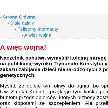
-
Strona Główna
-
Stałe działy
-
Felietony Internauty
-
A więc wojna!
A więc wojna!
Naczelnik państwa wymyślił kolejną intrygę i
na publikację wyroku Trybunału Konstytuc
zakazu zabijania dzieci nienarodzonych z 
genetycznych.
Myślał, że doleje tym oliwy do ognia, bo sp
tzw. Strajku Kobiet i przykryje tym fiasko p
buntem przedsiębiorców, których biznesy zost
oraz kłopotami ze szczepieniem. Ale przel