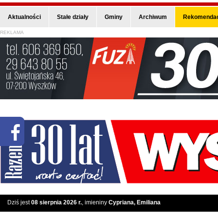
Aktualności
Stałe działy
Gminy
Archiwum
Rekomendac
REKLAMA
Dziś jest
08 sierpnia 2026 r.
, imieniny
Cypriana, Emiliana