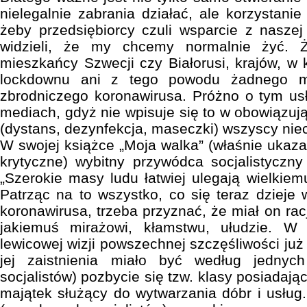
nielegalnie zabrania działać, ale korzystanie
żeby przedsiębiorcy czuli wsparcie z naszej 
widzieli, że my chcemy normalnie żyć. 
mieszkańcy Szwecji czy Białorusi, krajów, w 
lockdownu ani z tego powodu żadnego m
zbrodniczego koronawirusa. Próżno o tym u
mediach, gdyż nie wpisuje się to w obowiązuj
(dystans, dezynfekcja, maseczki) wszyscy ni
W swojej książce „Moja walka” (właśnie ukazał
krytyczne) wybitny przywódca socjalistyczny 
„Szerokie masy ludu łatwiej ulegają wielkie
Patrząc na to wszystko, co się teraz dzieje 
koronawirusa, trzeba przyznać, że miał on rac
jakiemuś mirażowi, kłamstwu, ułudzie. W o
lewicowej wizji powszechnej szczęśliwości już
jej zaistnienia miało być według jednyc
socjalistów) pozbycie się tzw. klasy posiadające
majątek służący do wytwarzania dóbr i usłu