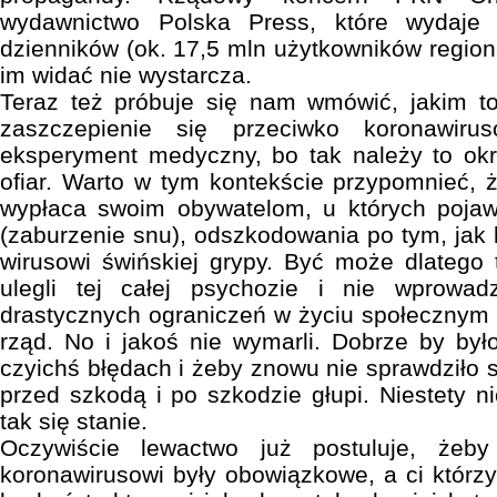
wydawnictwo Polska Press, które wydaje
dzienników (ok. 17,5 mln użytkowników regiona
im widać nie wystarcza.
Teraz też próbuje się nam wmówić, jakim t
zaszczepienie się przeciwko koronawiru
eksperyment medyczny, bo tak należy to okr
ofiar. Warto w tym kontekście przypomnieć, 
wypłaca swoim obywatelom, u których pojawi
(zaburzenie snu), odszkodowania po tym, jak 
wirusowi świńskiej grypy. Być może dlatego
ulegli tej całej psychozie i nie wprowad
drastycznych ograniczeń w życiu społecznym
rząd. No i jakoś nie wymarli. Dobrze by był
czyichś błędach i żeby znowu nie sprawdziło 
przed szkodą i po szkodzie głupi. Niestety n
tak się stanie.
Oczywiście lewactwo już postuluje, żeby
koronawirusowi były obowiązkowe, a ci którzy