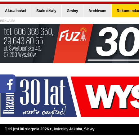
Aktualności
Stałe działy
Gminy
Archiwum
Rekomendac
REKLAMA
Dziś jest
06 sierpnia 2026 r.
, imieniny
Jakuba, Sławy