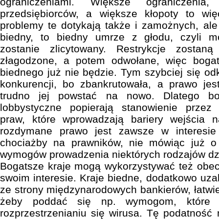
ograniczeniami. Większe ograniczenia
przedsiębiorców, a większe kłopoty to wi
problemy te dotykają także i zamożnych, ale
biedny, to biedny umrze z głodu, czyli m
zostanie zlicytowany. Restrykcje zosta
złagodzone, a potem odwołane, więc bogat
biednego już nie będzie. Tym szybciej się odku
konkurencji, bo zbankrutowała, a prawo jes
trudno jej powstać na nowo. Dlatego bo
lobbystyczne popierają stanowienie przez
praw, które wprowadzają bariery wejścia 
rozdymane prawo jest zawsze w interesie 
chociażby na prawników, nie mówiąc już o
wymogów prowadzenia niektórych rodzajów dzi
Bogatsze kraje mogą wykorzystywać też obe
swoim interesie. Kraje biedne, dodatkowo uza
ze strony międzynarodowych bankierów, łatwie
żeby poddać się np. wymogom, które 
rozprzestrzenianiu się wirusa. Tę podatność 