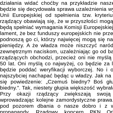
działania widać choćby na przykładzie nas
będzie się decydowała sprawa uzależnienia wy
Unii Europejskiej od spełnienia tzw. kryter
rządzący obawiają się, że w przyszłości mogą
będą spełniać wymagania Komisji Europejskiej
lament, że bez funduszy europejskich nie prz
podnoszą go ci, którzy najwięcej mogą się na
pieniędzy. A że władza może niszczyć naród
zewnętrznym naciskom, uzależniając go od ban
rządzących obchodzi, przecież oni nie myślą
50 lat. Oni myślą co najwyżej, co będzie za la
będzie poddać weryfikacji wyborczej. No i o
najszybciej nachapać będąc u władzy. Jak na 
się powiedzenie: „Czemuś biedny? Boś gł
biedny.”. Tak, niestety głupia większość wybrał
Przy okazji rządzący zwiększają swoją
wprowadzając kolejne zamordystyczne prawa.
pod pozorem dbania o nasze dobro i z w
propagandy. Rządowy koncern PKN Orl