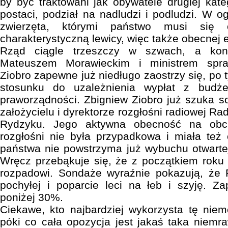
by być traktowani jak obywatele drugiej kate
postaci, podział na nadludzi i podludzi. W og
zwierzęta, którymi państwo musi się 
charakterystyczną lewicy, więc także obecnej 
Rząd ciągle trzeszczy w szwach, a konf
Mateuszem Morawieckim i ministrem spra
Ziobro zapewne już niedługo zaostrzy się, po 
stosunku do uzależnienia wypłat z budż
praworządności. Zbigniew Ziobro już szuka so
założycielu i dyrektorze rozgłośni radiowej Ra
Rydzyku. Jego aktywna obecność na obch
rozgłośni nie była przypadkowa i miała też c
państwa nie powstrzyma już wybuchu otwarte
Wręcz przebąkuje się, że z początkiem roku 
rozpadowi. Sondaże wyraźnie pokazują, że P
pochyłej i poparcie leci na łeb i szyję. Z
poniżej 30%.
Ciekawe, kto najbardziej wykorzysta tę niemo
póki co cała opozycja jest jakaś taka niem