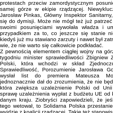
protestach przeciw zamordystycznym posuni
samej górze w ekipie rządzącej. Niewyklucz
Jarosław Pinkas, Główny Inspektor Sanitarny,
się do dymisji. Może nie mógł też już patrzeć 
swoimi posunięciami wywołała władza i u
przypadkiem za to, co jeszcze się stanie 
kiedyś już mu stawiano zarzuty i nawet był z
wie, że nie warto się całkowicie podkładać.
Z pewnością elementem ciągłej wojny na gór
tygodniu minister sprawiedliwości Zbigniew Z
Polski, która wchodzi w skład Zjednocz
Sprawiedliwość, Porozumienie Jarosława Go
wysłał list do premiera Mateusza Mo
jednoznacznie dał do zrozumienia, że nie będzi
która zwiększa uzależnienie Polski od Unii
sprawę uzależnienia wypłat z budżetu UE od 
danym kraju. Ziobryści zapowiedzieli, że jeś
tego wetował, to Solidarna Polska przestanie
wyjdzie z koalicji rządzącej. Takie też stanow