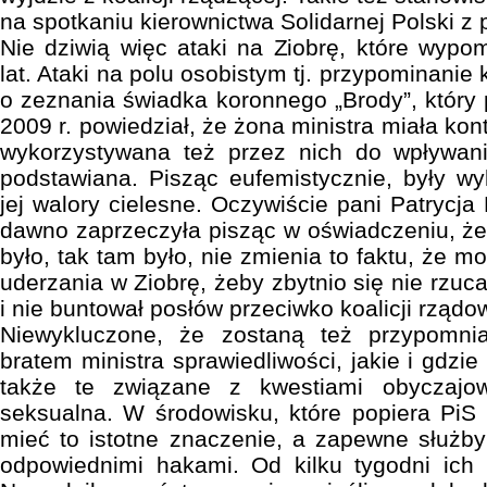
na spotkaniu kierownictwa Solidarnej Polski z po
Nie dziwią więc ataki na Ziobrę, które wyp
lat. Ataki na polu osobistym tj. przypominanie 
o zeznania świadka koronnego „Brody”, który
2009 r. powiedział, że żona ministra miała kon
wykorzystywana też przez nich do wpływani
podstawiana. Pisząc eufemistycznie, były w
jej walory cielesne. Oczywiście pani Patrycj
dawno zaprzeczyła pisząc w oświadczeniu, że
było, tak tam było, nie zmienia to faktu, że 
uderzania w Ziobrę, żeby zbytnio się nie rzu
i nie buntował posłów przeciwko koalicji rządo
Niewykluczone, że zostaną też przypomn
bratem ministra sprawiedliwości, jakie i gdzi
także te związane z kwestiami obyczajow
seksualna. W środowisku, które popiera PiS
mieć to istotne znaczenie, a zapewne służby
odpowiednimi hakami. Od kilku tygodni ich