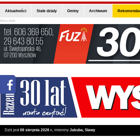
Aktualności
Stałe działy
Gminy
Archiwum
Rekomendac
REKLAMA
Dziś jest
06 sierpnia 2026 r.
, imieniny
Jakuba, Sławy