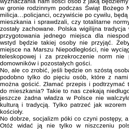
wyznaczania nam ilości osób z jaką będziemy 
w gronie rodzinnym podczas Świąt Bożego 
milicja…policjanci, oczywiście po cywilu, będą
mieszkania i sprawdzali, czy totalitarne nor
zostały zachowane. Polska wigilijna tradycj
przygotowania jednego miejsca dla niespo
wstyd będzie takiej osoby nie przyjąć. Żeby
miejsce na Marszu Niepodległości, nie wyciąg
teleskopowej i za przekroczenie norm nie 
domowników i pozostałych gości.
No, ale co zrobić, jeśli będzie on szóstą osobą
podobno tylko do pięciu osób, które z nami
można gościć. Złamać przepis i podtrzymać t
do mieszkania? Takie to nas czekają niedługo
jeszcze żadna władza w Polsce nie walczy
kulturą i tradycją. Tylko patrzeć jak wzore
kościoły.
No dobrze, socjalizm póki co czyni postępy, 
Otóż widać ją nie tylko w niszczeniu pol