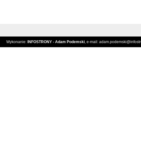
Wykonanie:
INFOSTRONY - Adam Podemski
, e-mail:
adam.podemski@infostro