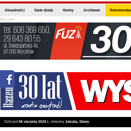
Aktualności
Stałe działy
Gminy
Archiwum
Rekomendac
REKLAMA
Dziś jest
06 sierpnia 2026 r.
, imieniny
Jakuba, Sławy