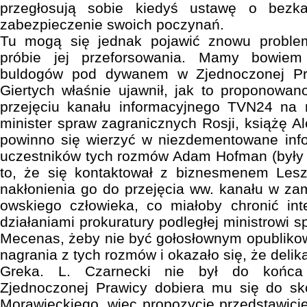
przegłosują sobie kiedyś ustawę o bezk
zabezpieczenie swoich poczynań.
Tu mogą się jednak pojawić znowu problem
próbie jej przeforsowania. Mamy bowiem
buldogów pod dywanem w Zjednoczonej P
Giertych właśnie ujawnił, jak to proponowano
przejęciu kanału informacyjnego TVN24 na 
minister spraw zagranicznych Rosji, książę A
powinno się wierzyć w niezdementowane info
uczestników tych rozmów Adam Hofman (były 
to, że się kontaktował z biznesmenem Les
nakłonienia go do przejęcia ww. kanału w zam
owskiego człowieka, co miałoby chronić in
działaniami prokuratury podległej ministrowi s
Mecenas, żeby nie być gołosłownym opubliko
nagrania z tych rozmów i okazało się, że delika
Greka. L. Czarnecki nie był do końca 
Zjednoczonej Prawicy dobiera mu się do sk
Morawieckiego, więc propozycje przedstawicie