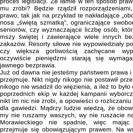
proces legislacji. Że łamie w ten sposób praw
mu zrobi? Będzie rządził rozporządzeniami,
prawo, tak jak na przykład te nakładające „ob
nosa „świętą szmatką”, ograniczające swobo
seniorów, czy wyznaczające liczbę osób, kt
mszy świętej i zawierające wiele innych 
zakazów. Resorty siłowe nie wypowiedziały po
czy większa gorliwością zachęcane wyp
oczywiście pieniędzmi starają się wymaga
jawnego bezprawia.
Już od dawna nie jesteśmy państwem prawa i n
przejmuje. Nikt nigdy nikogo nie postawił prz
nikogo nie wsadził do więzienia, a ileż to było 
poprzednich ekip w każdej kampanii wyborcz
nikt im nic nie zrobi, a opowieści o rozliczaniu
dla gawiedzi. Mądrzy ludzie wiedzą, że obow
my nie ruszamy waszych, wy nie ruszacie n
Morawieckiego nie spadnie, więc mając 
przejmuje się obowiązującym prawem. Na w