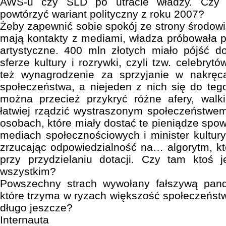
AWS-u czy SLD po utracie władzy. Czy 
powtórzyć wariant polityczny z roku 2007?
Żeby zapewnić sobie spokój ze strony środowi
mają kontakty z mediami, władza próbowała p
artystyczne. 400 mln złotych miało pójść do
sferze kultury i rozrywki, czyli tzw. celebryt
też wynagrodzenie za sprzyjanie w nakręc
społeczeństwa, a niejeden z nich się do tego
można przecież przykryć różne afery, walki
łatwiej rządzić wystraszonym społeczeństwem
osobach, które miały dostać te pieniądze spo
mediach społecznościowych i minister kultury
zrzucając odpowiedzialność na… algorytm, k
przy przydzielaniu dotacji. Czy tam ktoś
wszystkim?
Powszechny strach wywołany fałszywą pand
które trzyma w ryzach większość społeczeństw
długo jeszcze?
Internauta