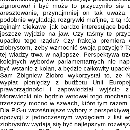
zignorował i być może to przyczyniło się
aresztowanie, przynajmniej on tak uważa.
podobnie wyglądają rozgrywki mafijne, z tą róż
zginął? Ciekawe, jak bardzo interesujące będ
jeszcze wyjdzie na jaw. Czy taśmy te przy
upadku tego rządu? Czy frakcja premiera 
ziobrystom, żeby wzmocnić swoją pozycję? Ta
tej władzy trwa w najlepsze. Perspektywa trz
kolejnych wyborów parlamentarnych nie na
być wstanie z kolan, a będzie całkowity upade
Sam Zbigniew Ziobro wykorzystał to, że 
wypłat pieniędzy z budżetu Unii Europej
praworządności i zapowiedział wyjście z 
Morawiecki nie będzie wetował tego mechaniz
trzeszczy mocno w szwach, które tym razem 
Dla PiS-u wcześniejsze wybory z perspektywą 
opozycji z jednoczesnym wycięciem z list 
ziobrystów wydają się być najlepszym rozwiąz