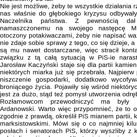
Nie jest możliwe, żeby te wszystkie działania 
nas właśnie do głębokiego kryzysu odbywały
Naczelnika państwa. Z pewnością d
namaszczonemu na swojego następcę M
otoczony potakiwaczami, żeby nie napisać wa
nie zdaje sobie sprawy z tego, co się dzieje, 
są mu nawet dostarczane, więc stracił kont
związku z tą całą sytuacją w PiS-ie nara
Jarosław Kaczyński staje się dla partii kamie
niektórych miarka już się przebrała. Najpierw 
niszczenie gospodarki, dodatkowo wycofyw
broniącego życia. Pojawiły się wśród niektóryc
jest za dużo, stąd też pomysł utworzenia odr
Rozłamowcom przewodniczyć ma były mi
Ardanowski. Warto więc przypomnieć, że to o
zgodnie z prawdą, określił PiS mianem partii, 
marksistowskimi. Mówi się o co najmniej kilu
posłach i senatorach PiS, którzy wyszliby z 