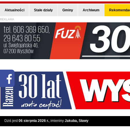
Aktualności
Stałe działy
Gminy
Archiwum
Rekomendac
REKLAMA
Dziś jest
06 sierpnia 2026 r.
, imieniny
Jakuba, Sławy