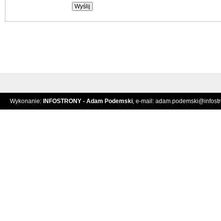
Wykonanie:
INFOSTRONY - Adam Podemski
, e-mail:
adam.podemski@infostro