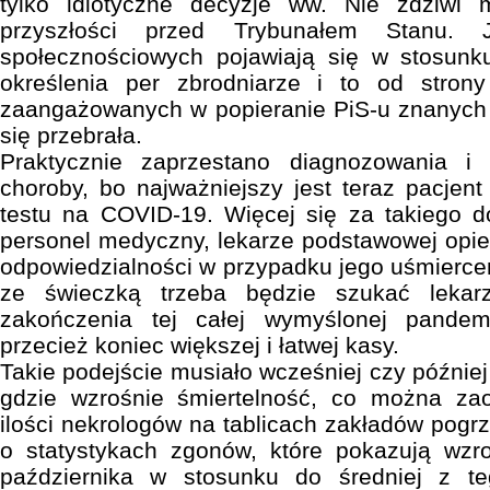
tylko idiotyczne decyzje ww. Nie zdziwi 
przyszłości przed Trybunałem Stanu.
społecznościowych pojawiają się w stosun
określenia per zbrodniarze i to od stron
zaangażowanych w popieranie PiS-u znanych 
się przebrała.
Praktycznie zaprzestano diagnozowania i 
choroby, bo najważniejszy jest teraz pacje
testu na COVID-19. Więcej się za takiego dos
personel medyczny, lekarze podstawowej opiek
odpowiedzialności w przypadku jego uśmiercen
ze świeczką trzeba będzie szukać lekarz
zakończenia tej całej wymyślonej pandem
przecież koniec większej i łatwej kasy.
Takie podejście musiało wcześniej czy później
gdzie wzrośnie śmiertelność, co można za
ilości nekrologów na tablicach zakładów pogr
o statystykach zgonów, które pokazują wzro
października w stosunku do średniej z t