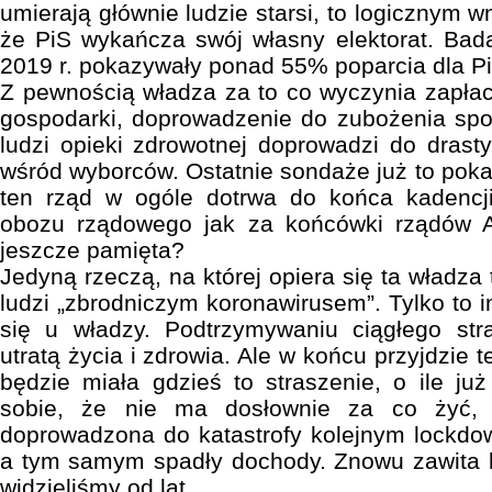
umierają głównie ludzie starsi, to logicznym w
że PiS wykańcza swój własny elektorat. Ba
2019 r. pokazywały ponad 55% poparcia dla P
Z pewnością władza za to co wyczynia zapłaci
gospodarki, doprowadzenie do zubożenia spo
ludzi opieki zdrowotnej doprowadzi do dras
wśród wyborców. Ostatnie sondaże już to poka
ten rząd w ogóle dotrwa do końca kadencji
obozu rządowego jak za końcówki rządów A
jeszcze pamięta?
Jedyną rzeczą, na której opiera się ta władza 
ludzi „zbrodniczym koronawirusem”. Tylko to 
się u władzy. Podtrzymywaniu ciągłego stra
utratą życia i zdrowia. Ale w końcu przyjdzie
będzie miała gdzieś to straszenie, o ile j
sobie, że nie ma dosłownie za co żyć, 
doprowadzona do katastrofy kolejnym lockdo
a tym samym spadły dochody. Znowu zawita b
widzieliśmy od lat.