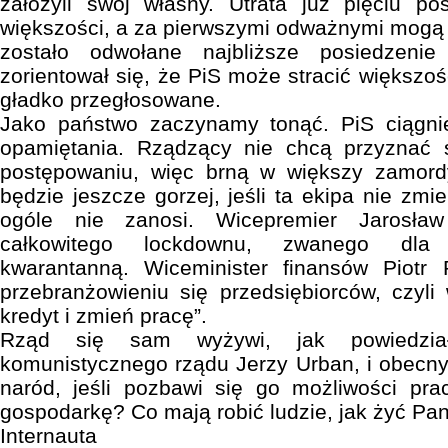
założyli swój własny. Utrata już pięciu po
większości, a za pierwszymi odważnymi mogą p
zostało odwołane najbliższe posiedzeni
zorientował się, że PiS może stracić większoś
gładko przegłosowane.
Jako państwo zaczynamy tonąć. PiS ciągni
opamiętania. Rządzący nie chcą przyznać
postępowaniu, więc brną w większy zamord
będzie jeszcze gorzej, jeśli ta ekipa nie zmi
ogóle nie zanosi. Wicepremier Jarosła
całkowitego lockdownu, zwanego dla 
kwarantanną. Wiceminister finansów Piotr
przebranżowieniu się przedsiębiorców, czyl
kredyt i zmień pracę”.
Rząd się sam wyżywi, jak powiedział
komunistycznego rządu Jerzy Urban, i obecny 
naród, jeśli pozbawi się go możliwości pra
gospodarkę? Co mają robić ludzie, jak żyć Pa
Internauta