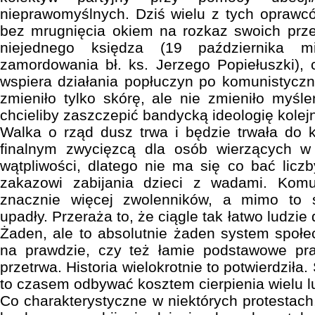
nieprawomyślnych. Dziś wielu z tych oprawcó
bez mrugnięcia okiem na rozkaz swoich prz
niejednego księdza (19 października mi
zamordowania bł. ks. Jerzego Popiełuszki), 
wspiera działania popłuczyn po komunistyczne
zmieniło tylko skórę, ale nie zmieniło myśle
chcieliby zaszczepić bandycką ideologię kole
Walka o rząd dusz trwa i będzie trwała do 
finalnym zwycięzcą dla osób wierzących w
wątpliwości, dlatego nie ma się co bać liczb
zakazowi zabijania dzieci z wadami. Komun
znacznie więcej zwolenników, a mimo to s
upadły. Przeraża to, że ciągle tak łatwo ludzie
Żaden, ale to absolutnie żaden system społec
na prawdzie, czy też łamie podstawowe pra
przetrwa. Historia wielokrotnie to potwierdziła.
to czasem odbywać kosztem cierpienia wielu l
Co charakterystyczne w niektórych protestach,