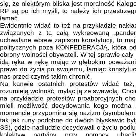
się, że niektórym bliska jest moralność Kalego
RP są po ich myśli, to należy ich przestrzega
łamać.
Ewidentnie widać to też na przykładzie nakład
związanych z tą całą wykreowaną „pande
uchwalane wbrew zapisom konstytucji, to mają
politycznych poza KONFEDERACJĄ, która od 
obrony wolności obywateli. W tej sprawie cał
idą ręka w rękę mając w głębokim poważan
prawo do życia po swojemu, łamiąc konstytucy
nas przed czymś takim chronić.
Na kanwie ostatnich protestów widać też,
rozumieją wolność, myląc ją ze swawolą. Chciel
na przykładzie protestów proaborcyjnych chod
mieli możliwość decydowania kogo można 
momencie przypomina się nazizm (symbolem p
tak jak runy podobne do dwóch błyskawic był
SS), gdzie nadludzie decydowali o życiu podl
kolektyw partyjny przy pomocy ubecji/