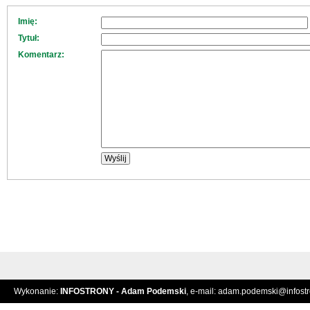
Imię:
Tytuł:
Komentarz:
Wykonanie:
INFOSTRONY - Adam Podemski
, e-mail:
adam.podemski@infostro