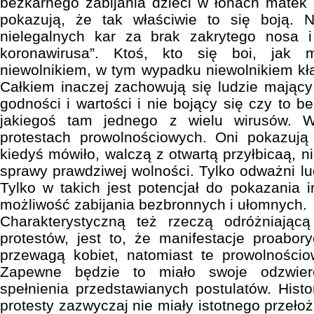
bezkarnego zabijania dzieci w łonach matek
pokazują, że tak właściwie to się boją. 
nielegalnych kar za brak zakrytego nosa i
koronawirusa”. Ktoś, kto się boi, jak 
niewolnikiem, w tym wypadku niewolnikiem kła
Całkiem inaczej zachowują się ludzie mający
godności i wartości i nie bojący się czy to 
jakiegoś tam jednego z wielu wirusów. 
protestach prowolnościowych. Oni pokazują 
kiedyś mówiło, walczą z otwartą przyłbicaą, n
sprawy prawdziwej wolności. Tylko odważni lu
Tylko w takich jest potencjał do pokazania 
możliwość zabijania bezbronnych i ułomnych.
Charakterystyczną też rzeczą odróżniając
protestów, jest to, że manifestacje proabory
przewagą kobiet, natomiast te prowolnośc
Zapewne będzie to miało swoje odzwierc
spełnienia przedstawianych postulatów. Histo
protesty zazwyczaj nie miały istotnego przełoż