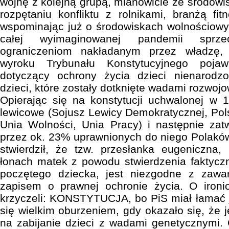
wojnę z kolejną grupą, mianowicie ze środowi
rozpętaniu konfliktu z rolnikami, branżą fit
wspominając już o środowiskach wolnościowyc
całej wyimaginowanej pandemii sprze
ograniczeniom nakładanym przez władzę,
wyroku Trybunału Konstytucyjnego pojawi
dotyczący ochrony życia dzieci nienarodz
dzieci, które zostały dotknięte wadami rozwoj
Opierając się na konstytucji uchwalonej w 
lewicowe (Sojusz Lewicy Demokratycznej, Pol
Unia Wolności, Unia Pracy) i następnie zat
przez ok. 23% uprawnionych do niego Polaków
stwierdził, że tzw. przesłanka eugeniczna, 
łonach matek z powodu stwierdzenia faktycz
poczętego dziecka, jest niezgodne z zawar
zapisem o prawnej ochronie życia. O ironio
krzyczeli: KONSTYTUCJA, bo PiS miał łamać je
się wielkim oburzeniem, gdy okazało się, że j
na zabijanie dzieci z wadami genetycznymi. 