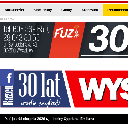
Aktualności
Stałe działy
Gminy
Archiwum
Rekomendac
REKLAMA
Dziś jest
08 sierpnia 2026 r.
, imieniny
Cypriana, Emiliana