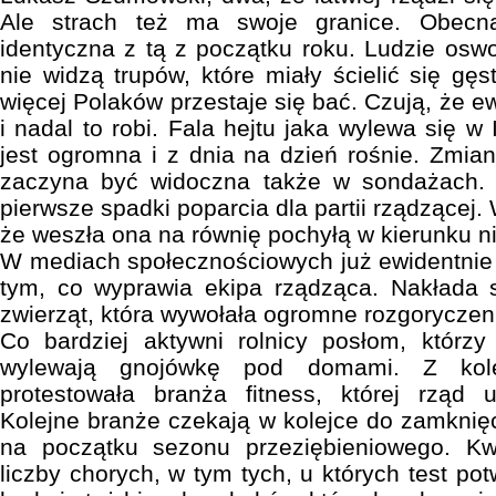
Ale strach też ma swoje granice. Obecna
identyczna z tą z początku roku. Ludzie oswo
nie widzą trupów, które miały ścielić się gę
więcej Polaków przestaje się bać. Czują, że ew
i nadal to robi. Fala hejtu jaka wylewa się w
jest ogromna i z dnia na dzień rośnie. Zmia
zaczyna być widoczna także w sondażach.
pierwsze spadki poparcia dla partii rządzącej.
że weszła ona na równię pochyłą w kierunku ni
W mediach społecznościowych już ewidentnie 
tym, co wyprawia ekipa rządząca. Nakłada s
zwierząt, która wywołała ogromne rozgoryczeni
Co bardziej aktywni rolnicy posłom, którzy
wylewają gnojówkę pod domami. Z kol
protestowała branża fitness, której rząd u
Kolejne branże czekają w kolejce do zamknięc
na początku sezonu przeziębieniowego. Kw
liczby chorych, w tym tych, u których test pot