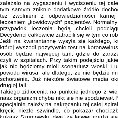
zależało na wygaszeniu i wyciszeniu tej całe
tym samym zniknie dodatkowe źródło docho
też zwolnieni z odpowiedzialności karn
leczeniem „kowidowych” pacjentów. Normalny
przypadek leczenia będą chcieli podcią
Decydenci całkowicie zatracili się w tym co rob
Jeśli na kwarantannę wysyła się każdego, k
której wyszedł pozytywnie test na koronawirus
osób będzie najwięcej tam, gdzie do zaraże
czyli w szpitalach. Przy takim podejściu jak
jak nic będziemy mieli scenariusz włoski. L
powodu wirusa, ale dlatego, że nie będzie mi
schorzenia. Już niektóre światowe media ok
drugiej fali.
Takiego zidiocenia na punkcie jednego z wiel
nasz organizm chyba nikt się nie spodziewał.
specjalnie zależy na nakręcaniu tej całej spir
kręcić niezłe szwindle, co pokazał chociaż
Łukasz Szumowski, dwa, że łatwiej rządzi się