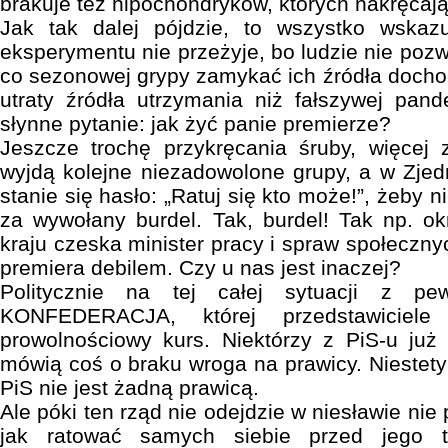
brakuje też hipochondryków, których nakręcaj
Jak tak dalej pójdzie, to wszystko wskaz
eksperymentu nie przeżyje, bo ludzie nie poz
co sezonowej grypy zamykać ich źródła dochod
utraty źródła utrzymania niż fałszywej pand
słynne pytanie: jak żyć panie premierze?
Jeszcze trochę przykręcania śruby, więcej
wyjdą kolejne niezadowolone grupy, a w Zje
stanie się hasło: „Ratuj się kto może!”, żeby 
za wywołany burdel. Tak, burdel! Tak np. ok
kraju czeska minister pracy i spraw społeczn
premiera debilem. Czy u nas jest inaczej?
Politycznie na tej całej sytuacji z pe
KONFEDERACJA, której przedstawiciele 
prowolnościowy kurs. Niektórzy z PiS-u już
mówią coś o braku wroga na prawicy. Niestety
PiS nie jest żadną prawicą.
Ale póki ten rząd nie odejdzie w niesławie nie
jak ratować samych siebie przed jego t