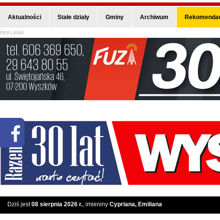
Aktualności
Stałe działy
Gminy
Archiwum
Rekomendac
REKLAMA
Dziś jest
08 sierpnia 2026 r.
, imieniny
Cypriana, Emiliana