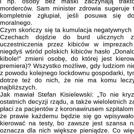
i np. osoby bez maski zaczynają trakto
morderców. Sam minister zdrowia sugeruje 
kompletnie zgłupiał, jeśli posuwa się 
moralnego.
Czym skończy się ta kumulacja negatywnych 
Czechach dojdzie do burd ulicznych 
uczestniczenia przez kibiców w impreza
niegdyś wśród polskich kibiców hasło „Donald
kibole!” zmieni osobę, do której jest kier
premiera)? Wszystko możliwe, gdy ludziom nie
z powodu kolejnego lockdownu gospodarki, ty
dotrze też do nich, że nie ma komu lecz
najbliższych.
Jak mawiał Stefan Kisielewski: „To nie kryzy
ostatnich decyzji rządu, a także wieloletnich z
płaci za pacjentów z koronawirusem szpitalom
że prawie każdemu będzie się go wpisywał
kierować na testy, bo zawsze jest szansa n
oznacza dla nich większe pieniądze. Co wię