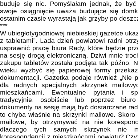
buduje się nic. Pomyślałam jednak, że by
swoje osiągnięcie uważa budujące się domki
ostatnim czasie wyrastają jak grzyby po deszc
***
W ubiegłotygodniowej niebieskiej gazetce ukaz
z tabletami”. Lada dzień powiatowi radni otrz
usprawnić pracę biura Rady, które będzie prz
na sesję drogą elektroniczną. Dziwi mnie tro
zakupu tabletów została podjęta tak późno. 
wieku wyzbyć się papierowej formy przeka
dokumentacji. Gazetka podaje również „Nie p
dla radnych specjalnych skrzynek mailowy
mieszkańcami. Ewentualne pytania i s
tradycyjnie: osobiście lub poprzez biur
dokumenty na sesję mają być dostarczane rad
to chyba właśnie na skrzynki mailowe. Skoro 
mailowe, by otrzymywać na nie korespond
dlaczego tych samych skrzynek nie m
korespondencji z mieszkańcami powiatu? Czyżb