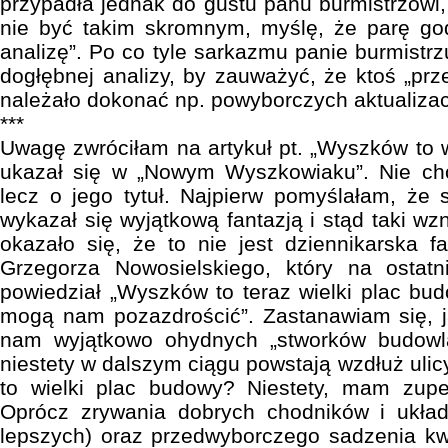
przypadła jednak do gustu panu burmistrzowi,
nie być takim skromnym, myślę, że parę god
analizę”. Po co tyle sarkazmu panie burmistr
dogłębnej analizy, by zauważyć, że ktoś „pr
należało dokonać np. powyborczych aktualizacj
***
Uwagę zwróciłam na artykuł pt. „Wyszków to w
ukazał się w „Nowym Wyszkowiaku”. Nie chod
lecz o jego tytuł. Najpierw pomyślałam, że s
wykazał się wyjątkową fantazją i stąd taki wzn
okazało się, że to nie jest dziennikarska f
Grzegorza Nowosielskiego, który na ostatni
powiedział „Wyszków to teraz wielki plac bud
mogą nam pozazdrościć”. Zastanawiam się, j
nam wyjątkowo ohydnych „stworków budowla
niestety w dalszym ciągu powstają wzdłuż ul
to wielki plac budowy? Niestety, mam zupeł
Oprócz zrywania dobrych chodników i ukła
lepszych) oraz przedwyborczego sadzenia k