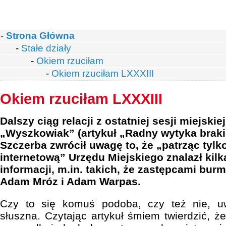
-
Strona Główna
-
Stałe działy
-
Okiem rzuciłam
-
Okiem rzuciłam LXXXIII
Okiem rzuciłam LXXXIII
Dalszy ciąg relacji z ostatniej sesji miejskie
„Wyszkowiak” (artykuł „Radny wytyka braki
Szczerba zwrócił uwagę to, że „patrząc tylk
internetową” Urzędu Miejskiego znalazł kilk
informacji, m.in. takich, że zastępcami bur
Adam Mróz i Adam Warpas.
Czy to się komuś podoba, czy też nie, 
słuszna. Czytając artykuł śmiem twierdzić,