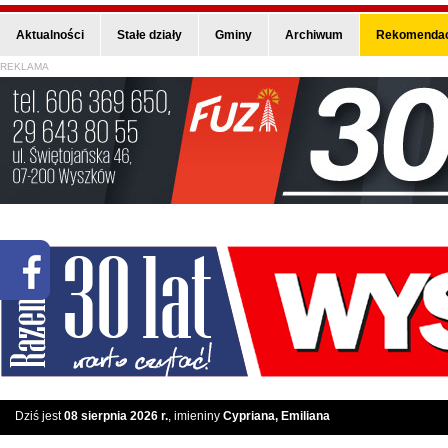
Aktualności
Stałe działy
Gminy
Archiwum
Rekomendac
REKLAMA
Dziś jest
08 sierpnia 2026 r.
, imieniny
Cypriana, Emiliana