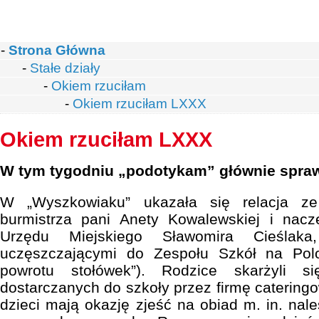
-
Strona Główna
-
Stałe działy
-
Okiem rzuciłam
-
Okiem rzuciłam LXXX
Okiem rzuciłam LXXX
W tym tygodniu „podotykam” głównie spra
W „Wyszkowiaku” ukazała się relacja ze
burmistrza pani Anety Kowalewskiej i nacze
Urzędu Miejskiego Sławomira Cieślaka
uczęszczającymi do Zespołu Szkół na Polo
powrotu stołówek”). Rodzice skarżyli 
dostarczanych do szkoły przez firmę cateringo
dzieci mają okazję zjeść na obiad m. in. nal