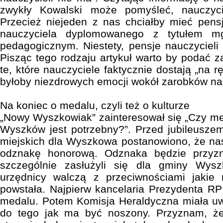
zwykły Kowalski może pomyśleć, nauczyci
Przecież niejeden z nas chciałby mieć pensj
nauczyciela dyplomowanego z tytułem m
pedagogicznym. Niestety, pensje nauczycieli 
Pisząc tego rodzaju artykuł warto by podać zar
te, które nauczyciele faktycznie dostają „na 
byłoby niezdrowych emocji wokół zarobków na
Na koniec o medalu, czyli też o kulturze
„Nowy Wyszkowiak” zainteresował się „Czy me
Wyszków jest potrzebny?”. Przed jubileusze
miejskich dla Wyszkowa postanowiono, że na
odznakę honorową. Odznaka będzie przyzn
szczególnie zasłużyli się dla gminy Wys
urzędnicy walczą z przeciwnościami jakie
powstała. Najpierw kancelaria Prezydenta RP
medalu. Potem Komisja Heraldyczna miała uw
do tego jak ma być noszony. Przyznam, 