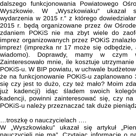
dalszego funkcjonowania Powiatowego Ośro
Wyszkowie. W „Wyszkowiaku” ukazał si
wydarzenia w 2015 r.” z którego dowiedziałam
2015 r. będą organizowane przez ów Ośrod
zdaniem POKiS nie ma zbyt wiele do zaof
imprez organizowanych przez POKiS znalaz
imprez! (imprezka nr 17 może się odbędzie, 
wiadomo). Doprawdy, mamy w czym wyb
Zainteresowało mnie, ile kosztuje utrzymanie
POKiS-u. W BIP powiatu, w uchwale budżetowe
że na funkcjonowanie POKiS-u zaplanowano 
się czy jest to dużo, czy też mało? Moim zda
już kadencji) idąc śladem swoich koleg
kadencji, powinni zainteresować się, czy na
POKiS-u należy przeznaczać tak duże pieniąd
…troszkę o nauczycielach ….
W „Wyszkowiaku” ukazał się artykuł „Pie
nauczycieli nie ma”. Czytając informację o n