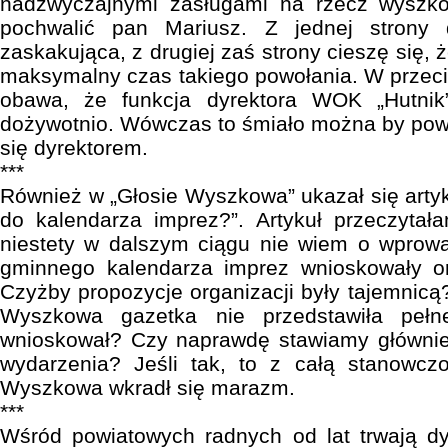
nadzwyczajnymi zasługami na rzecz wyszko
pochwalić pan Mariusz. Z jednej strony d
zaskakująca, z drugiej zaś strony cieszę się, 
maksymalny czas takiego powołania. W przec
obawa, że funkcja dyrektora WOK „Hutnik
dożywotnio. Wówczas to śmiało można by powi
się dyrektorem.
***
Również w „Głosie Wyszkowa” ukazał się arty
do kalendarza imprez?”. Artykuł przeczytał
niestety w dalszym ciągu nie wiem o wprowa
gminnego kalendarza imprez wnioskowały o
Czyżby propozycje organizacji były tajemni
Wyszkowa gazetka nie przedstawiła pełn
wnioskował? Czy naprawdę stawiamy główni
wydarzenia? Jeśli tak, to z całą stanowcz
Wyszkowa wkradł się marazm.
***
Wśród powiatowych radnych od lat trwają d