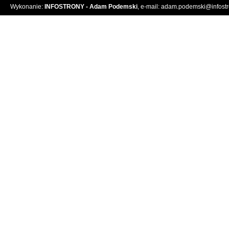
Wykonanie:
INFOSTRONY - Adam Podemski
, e-mail:
adam.podemski@infostro