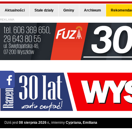
Aktualności
Stałe działy
Gminy
Archiwum
Rekomendac
REKLAMA
Dziś jest
08 sierpnia 2026 r.
, imieniny
Cypriana, Emiliana