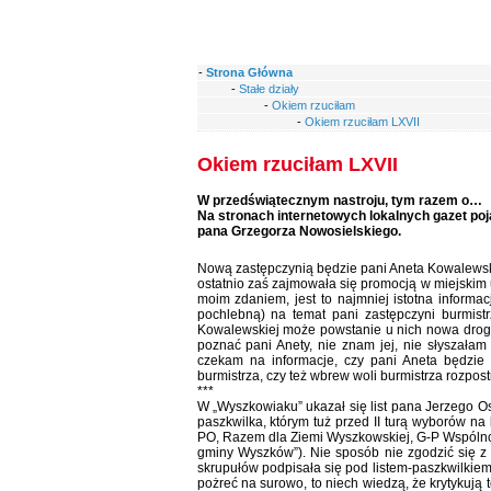
-
Strona Główna
-
Stałe działy
-
Okiem rzuciłam
-
Okiem rzuciłam LXVII
Okiem rzuciłam LXVII
W przedświątecznym nastroju, tym razem o…
Na stronach internetowych lokalnych gazet poja
pana Grzegorza Nowosielskiego.
Nową zastępczynią będzie pani Aneta Kowalewska,
ostatnio zaś zajmowała się promocją w miejskim u
moim zdaniem, jest to najmniej istotna informac
pochlebną) na temat pani zastępczyni burmistr
Kowalewskiej może powstanie u nich nowa droga
poznać pani Anety, nie znam jej, nie słyszałam 
czekam na informacje, czy pani Aneta będzie
burmistrza, czy też wbrew woli burmistrza rozpos
***
W „Wyszkowiaku” ukazał się list pana Jerzego Osęk
paszkwilka, którym tuż przed II turą wyborów na
PO, Razem dla Ziemi Wyszkowskiej, G-P Wspólno
gminy Wyszków”). Nie sposób nie zgodzić się z t
skrupułów podpisała się pod listem-paszkwilkiem 
pożreć na surowo, to niech wiedzą, że krytykuj