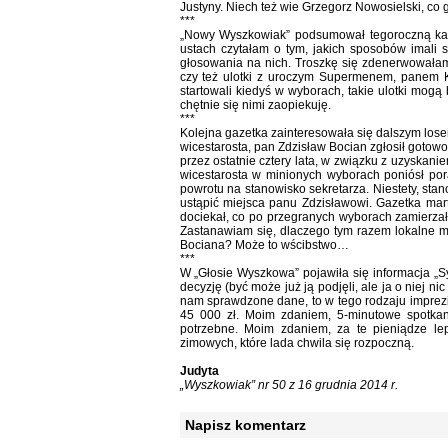
Justyny. Niech też wie Grzegorz Nowosielski, co go
***
„Nowy Wyszkowiak” podsumował tegoroczną kam
ustach czytałam o tym, jakich sposobów imali
głosowania na nich. Troszkę się zdenerwowałam,
czy też ulotki z uroczym Supermenem, panem K
startowali kiedyś w wyborach, takie ulotki mogą
chętnie się nimi zaopiekuję.
***
Kolejna gazetka zainteresowała się dalszym lose
wicestarosta, pan Zdzisław Bocian zgłosił goto
przez ostatnie cztery lata, w związku z uzyskan
wicestarosta w minionych wyborach poniósł por
powrotu na stanowisko sekretarza. Niestety, stano
ustąpić miejsca panu Zdzisławowi. Gazetka martw
dociekał, co po przegranych wyborach zamierzał
Zastanawiam się, dlaczego tym razem lokalne me
Bociana? Może to wścibstwo…
***
W „Głosie Wyszkowa” pojawiła się informacja „S
decyzję (być może już ją podjęli, ale ja o niej ni
nam sprawdzone dane, to w tego rodzaju imprezie
45 000 zł. Moim zdaniem, 5-minutowe spotkan
potrzebne. Moim zdaniem, za te pieniądze le
zimowych, które lada chwila się rozpoczną.
Judyta
„Wyszkowiak” nr 50 z 16 grudnia 2014 r.
Napisz komentarz