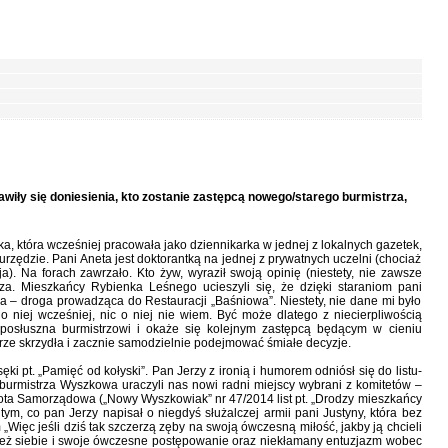
wiły się doniesienia, kto zostanie zastępcą nowego/starego burmistrza,
 która wcześniej pracowała jako dziennikarka w jednej z lokalnych gazetek,
rzędzie. Pani Aneta jest doktorantką na jednej z prywatnych uczelni (chociaż
ja). Na forach zawrzało. Kto żyw, wyraził swoją opinię (niestety, nie zawsze
za. Mieszkańcy Rybienka Leśnego ucieszyli się, że dzięki staraniom pani
 – droga prowadząca do Restauracji „Baśniowa”. Niestety, nie dane mi było
o niej wcześniej, nic o niej nie wiem. Być może dlatego z niecierpliwością
 posłuszna burmistrzowi i okaże się kolejnym zastępcą będącym w cieniu
trze skrzydła i zacznie samodzielnie podejmować śmiałe decyzje.
i pt. „Pamięć od kołyski”. Pan Jerzy z ironią i humorem odniósł się do listu-
 burmistrza Wyszkowa uraczyli nas nowi radni miejscy wybrani z komitetów –
ta Samorządowa („Nowy Wyszkowiak” nr 47/2014 list pt. „Drodzy mieszkańcy
ym, co pan Jerzy napisał o niegdyś służalczej armii pani Justyny, która bez
„Więc jeśli dziś tak szczerzą zęby na swoją ówczesną miłość, jakby ją chcieli
ą też siebie i swoje ówczesne postępowanie oraz niekłamany entuzjazm wobec