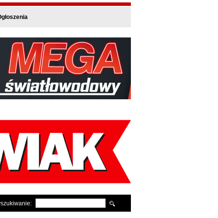
głoszenia
szukiwanie: