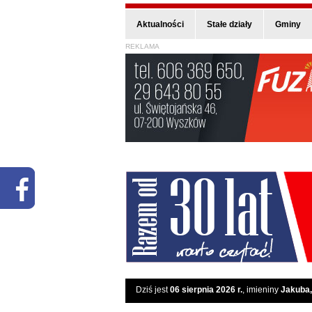
Aktualności
Stałe działy
Gminy
REKLAMA
Dziś jest
06 sierpnia 2026 r.
, imieniny
Jakuba,