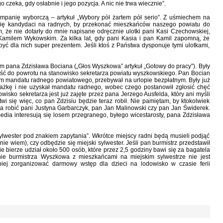
 czeka, gdy osłabnie i jego pozycja. A nic nie trwa wiecznie”.
panię wyborczą – artykuł „Wybory pół żartem pół serio”. Z uśmiechem na
 się kandydaci na radnych, by przekonać mieszkańców naszego powiatu do
 że nie dotarły do mnie napisane odręcznie ulotki pani Kasi Czechowskiej,
amilem Wykowskim. Za kilka lat, gdy pani Kasia i pan Kamil zapomną, że
 być dla nich super prezentem. Jeśli ktoś z Państwa dysponuje tymi ulotkami,
m pana Zdzisława Bociana („Głos Wyszkowa” artykuł „Gotowy do pracy”). Były
wość do powrotu na stanowisko sekretarza powiatu wyszkowskiego. Pan Bocian
iem mandatu radnego powiatowego, przebywał na urlopie bezpłatnym. Były już
ażkę i nie uzyskał mandatu radnego, wobec czego postanowił zgłosić chęć
wisko sekretarza jest już zajęte przez pana Jerzego Ausfelda, który ani myśli
i się więc, co pan Zdzisiu będzie teraz robił. Nie pamiętam, by ktokolwiek
a robić pani Justyna Garbarczyk, pan Jan Malinowski czy pan Jan Świderek.
dia interesują się losem przegranego, byłego wicestarosty, pana Zdzisława
ylwester pod znakiem zapytania”. Wkrótce miejscy radni będą musieli podjąć
c nie wiem), czy odbędzie się miejski sylwester. Jeśli pan burmistrz przedstawił
 bierze udział około 500 osób, które przez 2,5 godziny bawi się za bagatela
ie burmistrza Wyszkowa z mieszkańcami na miejskim sylwestrze nie jest
piej zorganizować darmowy wstęp dla dzieci na lodowisko w czasie ferii