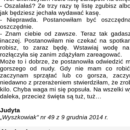
- Oszalałaś? Ze trzy razy tę listę zgubisz alb
jak będziesz jechała wydawać kasę.
- Nieprawda. Postanowiłam być oszczędn
oszczędnie.
- Znam ciebie od zawsze. Teraz tak gadasz
inaczej. Postanowiłam nie czekać na spotkan
robisz, to zaraz będę. Wstawiaj wodę n
rozłączyła się zanim zdążyłam zareagować.
Może to i dobrze, że postanowiła odwiedzić m
gorszego od nudy. Gdy nie mam co robić
zaczynam sprzątać lub co gorsza, zaczy
niedawno z przerażeniem stwierdziłam, że zrobi
kilo. Chyba waga mi się popsuła. Na wszelki 
daleka, przecież święta są tuż, tuż…
Judyta
„Wyszkowiak” nr 49 z 9 grudnia 2014 r.