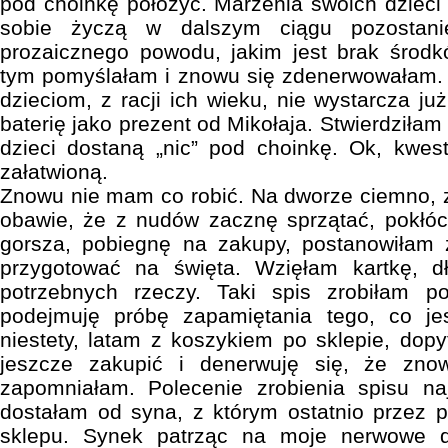
pod choinkę położyć. Marzenia swoich dzieci 
sobie życzą w dalszym ciągu pozostan
prozaicznego powodu, jakim jest brak środk
tym pomyślałam i znowu się zdenerwowałam.
dzieciom, z racji ich wieku, nie wystarcza j
baterię jako prezent od Mikołaja. Stwierdziłam
dzieci dostaną „nic” pod choinkę. Ok, kwe
załatwioną.
Znowu nie mam co robić. Na dworze ciemno, 
obawie, że z nudów zacznę sprzątać, pokłóc
gorsza, pobiegnę na zakupy, postanowiłam
przygotować na święta. Wzięłam kartkę, d
potrzebnych rzeczy. Taki spis zrobiłam p
podejmuję próbę zapamiętania tego, co je
niestety, latam z koszykiem po sklepie, dop
jeszcze zakupić i denerwuję się, że z
zapomniałam. Polecenie zrobienia spisu naj
dostałam od syna, z którym ostatnio przez 
sklepu. Synek patrząc na moje nerwowe d