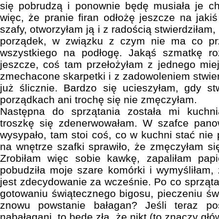
się pobrudzą i ponownie będę musiała je c
więc, że pranie firan odłożę jeszcze na jaki
szafy, otworzyłam ją i z radością stwierdziłam, 
porządek, w związku z czym nie ma co p
wszystkiego na podłogę. Jakąś szmatkę ro
jeszcze, coś tam przełożyłam z jednego mie
zmechacone skarpetki i z zadowoleniem stwier
już ślicznie. Bardzo się ucieszyłam, gdy st
porządkach ani trochę się nie zmęczyłam.
Następna do sprzątania została mi kuchni
troszkę się zdenerwowałam. W szafce pano
wysypało, tam stoi coś, co w kuchni stać nie
na wnętrze szafki sprawiło, że zmęczyłam się
Zrobiłam więc sobie kawkę, zapaliłam pap
pobudziła moje szare komórki i wymyśliłam,
jest zdecydowanie za wcześnie. Po co sprzątać
gotowaniu świątecznego bigosu, pieczeniu świ
znowu powstanie bałagan? Jeśli teraz p
nabałagani, to będę zła, że nikt (to znaczy gł