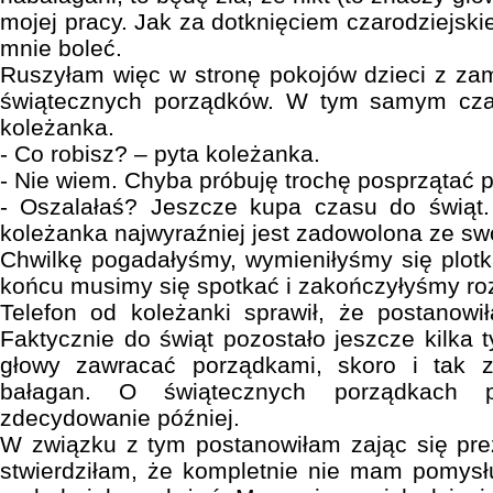
mojej pracy. Jak za dotknięciem czarodziejskie
mnie boleć.
Ruszyłam więc w stronę pokojów dzieci z za
świątecznych porządków. W tym samym cza
koleżanka.
- Co robisz? – pyta koleżanka.
- Nie wiem. Chyba próbuję trochę posprzątać p
- Oszalałaś? Jeszcze kupa czasu do świąt.
koleżanka najwyraźniej jest zadowolona ze sw
Chwilkę pogadałyśmy, wymieniłyśmy się plotk
końcu musimy się spotkać i zakończyłyśmy r
Telefon od koleżanki sprawił, że postanowi
Faktycznie do świąt pozostało jeszcze kilka 
głowy zawracać porządkami, skoro i tak 
bałagan. O świątecznych porządkach p
zdecydowanie później.
W związku z tym postanowiłam zając się pre
stwierdziłam, że kompletnie nie mam pomys