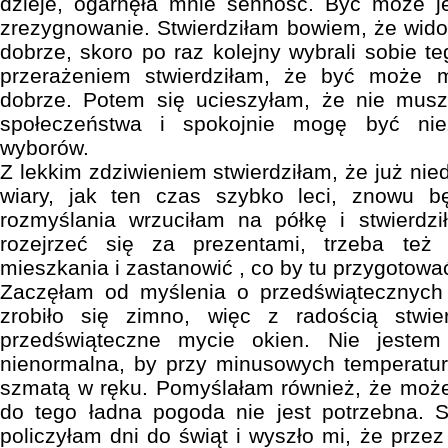
dzieje, ogarnęła mnie senność. Być może j
zrezygnowanie. Stwierdziłam bowiem, że wido
dobrze, skoro po raz kolejny wybrali sobie t
przerażeniem stwierdziłam, że być może 
dobrze. Potem się ucieszyłam, że nie musz
społeczeństwa i spokojnie mogę być ni
wyborów.
Z lekkim zdziwieniem stwierdziłam, że już nie
wiary, jak ten czas szybko leci, znowu b
rozmyślania wrzuciłam na półkę i stwierdz
rozejrzeć się za prezentami, trzeba też
mieszkania i zastanowić , co by tu przygotowa
Zaczęłam od myślenia o przedświątecznych
zrobiło się zimno, więc z radością stwi
przedświąteczne mycie okien. Nie jeste
nienormalna, by przy minusowych temperatu
szmatą w ręku. Pomyślałam również, że może 
do tego ładna pogoda nie jest potrzebna. S
policzyłam dni do świąt i wyszło mi, że przez