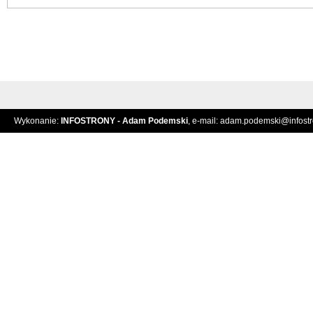
Wykonanie:
INFOSTRONY - Adam Podemski
, e-mail:
adam.podemski@infostro