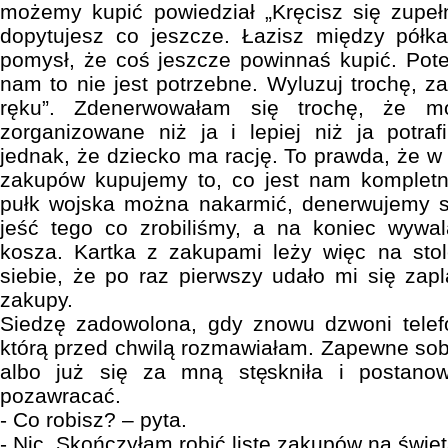
możemy kupić powiedział „Kręcisz się zupełn
dopytujesz co jeszcze. Łazisz między półk
pomysł, że coś jeszcze powinnaś kupić. Pot
nam to nie jest potrzebne. Wyluzuj trochę, za
ręku”. Zdenerwowałam się trochę, że mo
zorganizowane niż ja i lepiej niż ja potra
jednak, że dziecko ma rację. To prawda, że w
zakupów kupujemy to, co jest nam kompletni
pułk wojska można nakarmić, denerwujemy si
jeść tego co zrobiliśmy, a na koniec wyw
kosza. Kartka z zakupami leży więc na sto
siebie, że po raz pierwszy udało mi się za
zakupy.
Siedzę zadowolona, gdy znowu dzwoni telef
którą przed chwilą rozmawiałam. Zapewne so
albo już się za mną stęskniła i postano
pozawracać.
- Co robisz? – pyta.
- Nic. Skończyłam robić listę zakupów na święt