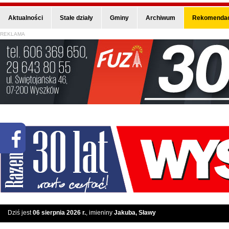
Aktualności
Stałe działy
Gminy
Archiwum
Rekomendac
REKLAMA
Dziś jest
06 sierpnia 2026 r.
, imieniny
Jakuba, Sławy