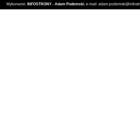
Wykonanie:
INFOSTRONY - Adam Podemski
, e-mail:
adam.podemski@infostro