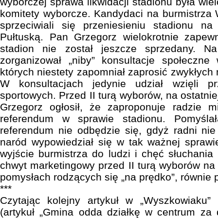
wyborczej sprawa likwidacji stadionu była wie
komitety wyborcze. Kandydaci na burmistrz
sprzeciwiali się przeniesieniu stadionu n
Pułtuską. Pan Grzegorz wielokrotnie zapew
stadion nie został jeszcze sprzedany. Na
zorganizował „niby” konsultacje społeczne
których niestety zapomniał zaprosić zwykły
W konsultacjach jedynie udział wzięli pr
sportowych. Przed II turą wyborów, na ostatniej
Grzegorz ogłosił, że zaproponuje radzie mi
referendum w sprawie stadionu. Pomyśla
referendum nie odbędzie się, gdyż radni ni
naród wypowiedział się w tak ważnej sprawi
wyjście burmistrza do ludzi i chęć słuchania i
chwyt marketingowy przed II turą wyborów n
pomysłach rodzących się „na prędko”, równie 
***
Czytając kolejny artykuł w „Wyszkowiaku”
(artykuł „Gmina odda działkę w centrum za d