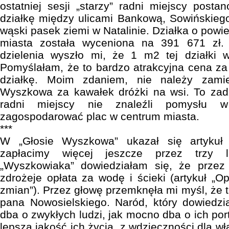
ostatniej sesji „starzy” radni miejscy posta
działkę między ulicami Bankową, Sowińskieg
wąski pasek ziemi w Natalinie. Działka o pow
miasta została wyceniona na 391 671 zł.
dzielenia wyszło mi, że 1 m2 tej działki 
Pomyślałam, że to bardzo atrakcyjna cena za
działkę. Moim zdaniem, nie należy zami
Wyszkowa za kawałek dróżki na wsi. To zadz
radni miejscy nie znaleźli pomysłu 
zagospodarować plac w centrum miasta.
***
W „Głosie Wyszkowa” ukazał się artykuł
zapłacimy więcej jeszcze przez trzy l
„Wyszkowiaka” dowiedziałam się, że przez 
zdrożeje opłata za wodę i ścieki (artykuł „O
zmian”). Przez głowę przemknęła mi myśl, że 
pana Nowosielskiego. Naród, który dowiedzi
dba o zwykłych ludzi, jak mocno dba o ich po
lepszą jakość ich życia, z wdzięczności dla wł