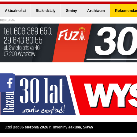
Aktualności
Stałe działy
Gminy
Archiwum
Rekomendac
REKLAMA
Dziś jest
06 sierpnia 2026 r.
, imieniny
Jakuba, Sławy