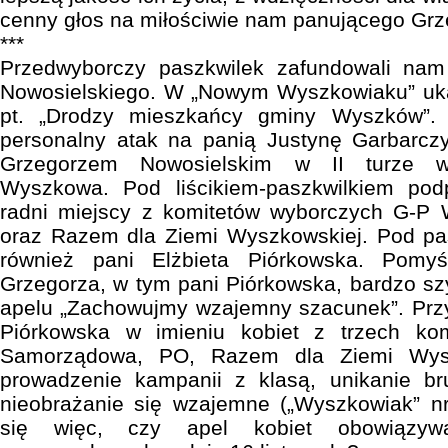
cenny głos na miłościwie nam panującego Grz
***
Przedwyborczy paszkwilek zafundowali nam
Nowosielskiego. W „Nowym Wyszkowiaku” ukaz
pt. „Drodzy mieszkańcy gminy Wyszków”. 
personalny atak na panią Justynę Garbarczy
Grzegorzem Nowosielskim w II turze w
Wyszkowa. Pod liścikiem-paszkwilkiem pod
radni miejscy z komitetów wyborczych G-P
oraz Razem dla Ziemi Wyszkowskiej. Pod pas
również pani Elżbieta Piórkowska. Pomy
Grzegorza, w tym pani Piórkowska, bardzo s
apelu „Zachowujmy wzajemny szacunek”. Przy
Piórkowska w imieniu kobiet z trzech ko
Samorządowa, PO, Razem dla Ziemi Wyszk
prowadzenie kampanii z klasą, unikanie br
nieobrażanie się wzajemne („Wyszkowiak” n
się więc, czy apel kobiet obowiązyw