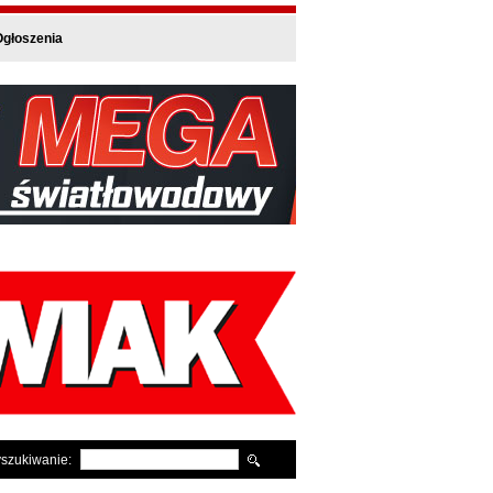
głoszenia
szukiwanie: