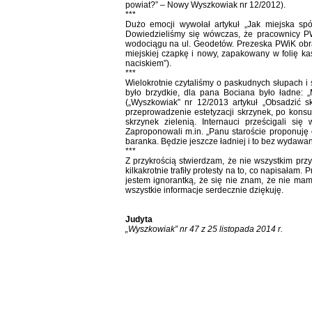
powiat?” – Nowy Wyszkowiak nr 12/2012).
***
Dużo emocji wywołał artykuł „Jak miejska sp
Dowiedzieliśmy się wówczas, że pracownicy 
wodociągu na ul. Geodetów. Prezeska PWiK obra
miejskiej czapkę i nowy, zapakowany w folię k
naciskiem”).
***
Wielokrotnie czytaliśmy o paskudnych słupach i
było brzydkie, dla pana Bociana było ładne: „M
(„Wyszkowiak” nr 12/2013 artykuł „Obsadzić sk
przeprowadzenie estetyzacji skrzynek, po konsul
skrzynek zielenią. Internauci prześcigali s
Zaproponowali m.in. „Panu staroście proponuję 
baranka. Będzie jeszcze ładniej i to bez wydawani
***
Z przykrością stwierdzam, że nie wszystkim pr
kilkakrotnie trafiły protesty na to, co napisałam.
jestem ignorantką, że się nie znam, że nie ma
wszystkie informacje serdecznie dziękuję.
Judyta
„Wyszkowiak” nr 47 z 25 listopada 2014 r.