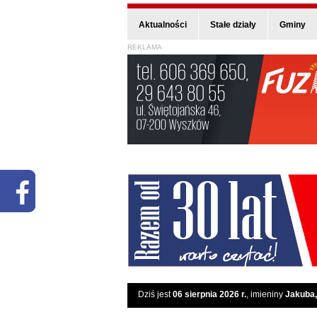
Aktualności
Stałe działy
Gminy
REKLAMA
Dziś jest
06 sierpnia 2026 r.
, imieniny
Jakuba,