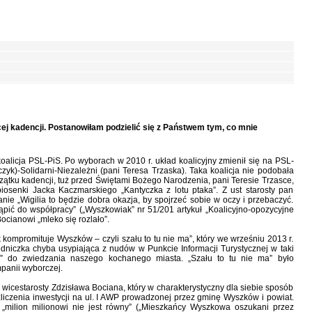
ej kadencji. Postanowiłam podzielić się z Państwem tym, co mnie
alicja PSL-PiS. Po wyborach w 2010 r. układ koalicyjny zmienił się na PSL-
yk)-Solidarni-Niezależni (pani Teresa Trzaska). Taka koalicja nie podobała
ątku kadencji, tuż przed Świętami Bożego Narodzenia, pani Teresie Trzasce,
piosenki Jacka Kaczmarskiego „Kantyczka z lotu ptaka”. Z ust starosty pan
e „Wigilia to będzie dobra okazja, by spojrzeć sobie w oczy i przebaczyć.
tąpić do współpracy” („Wyszkowiak” nr 51/201 artykuł „Koalicyjno-opozycyjne
Bocianowi „mleko się rozlało”.
k kompromituje Wyszków – czyli szału to tu nie ma”, który we wrześniu 2013 r.
dniczka chyba usypiająca z nudów w Punkcie Informacji Turystycznej w taki
ów” do zwiedzania naszego kochanego miasta. „Szału to tu nie ma” było
panii wyborczej.
 wicestarosty Zdzisława Bociana, który w charakterystyczny dla siebie sposób
czenia inwestycji na ul. I AWP prowadzonej przez gminę Wyszków i powiat.
 „milion milionowi nie jest równy” („Mieszkańcy Wyszkowa oszukani przez