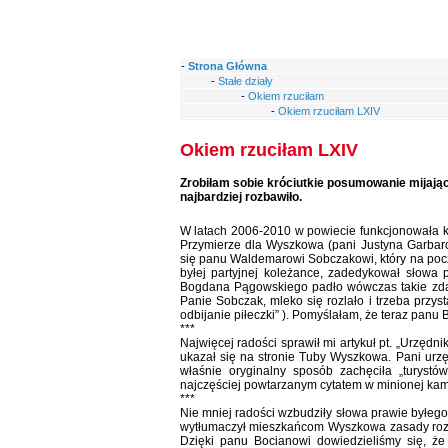
-
Strona Główna
-
Stałe działy
-
Okiem rzuciłam
-
Okiem rzuciłam LXIV
Okiem rzuciłam LXIV
Zrobiłam sobie króciutkie posumowanie mijając
najbardziej rozbawiło.
W latach 2006-2010 w powiecie funkcjonowała ko
Przymierze dla Wyszkowa (pani Justyna Garbarcz
się panu Waldemarowi Sobczakowi, który na pocz
byłej partyjnej koleżance, zadedykował słowa 
Bogdana Pągowskiego padło wówczas takie zdani
Panie Sobczak, mleko się rozlało i trzeba przys
odbijanie piłeczki” ). Pomyślałam, że teraz panu 
***
Najwięcej radości sprawił mi artykuł pt. „Urzędni
ukazał się na stronie Tuby Wyszkowa. Pani urzę
właśnie oryginalny sposób zachęciła „turyst
najczęściej powtarzanym cytatem w minionej kam
***
Nie mniej radości wzbudziły słowa prawie byłego
wytłumaczył mieszkańcom Wyszkowa zasady rozli
Dzięki panu Bocianowi dowiedzieliśmy się, że