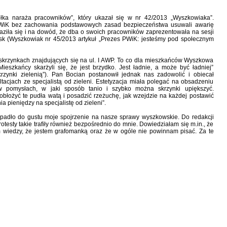
ółka naraża pracowników”, który ukazał się w nr 42/2013 „Wyszkowiaka”.
PWiK bez zachowania podstawowych zasad bezpieczeństwa usuwali awarię
ziła się i na dowód, że dba o swoich pracowników zaprezentowała na sesji
ask (Wyszkowiak nr 45/2013 artykuł „Prezes PWiK: jesteśmy pod społecznym
 skrzynkach znajdujących się na ul. I AWP. To co dla mieszkańców Wyszkowa
ieszkańcy skarżyli się, że jest brzydko. Jest ładnie, a może być ładniej”
rzynki zielenią”). Pan Bocian postanowił jednak nas zadowolić i obiecał
tacjach ze specjalistą od zieleni. Estetyzacja miała polegać na obsadzeniu
ię w pomysłach, w jaki sposób tanio i szybko można skrzynki upiększyć.
obłożyć te pudła watą i posadzić rzeżuchę, jak wzejdzie na każdej postawić
a pieniędzy na specjalistę od zieleni”.
zypadło do gustu moje spojrzenie na nasze sprawy wyszkowskie. Do redakcji
 Protesty takie trafiły również bezpośrednio do mnie. Dowiedziałam się m.in., że
m wiedzy, że jestem grafomanką oraz że w ogóle nie powinnam pisać. Za te