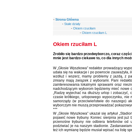
-
Strona Główna
-
Stałe działy
-
Okiem rzuciłam
-
Okiem rzuciłam L
Okiem rzuciłam L
Zrobiło się bardzo przedwyborczo, coraz częś
mnie jest bardzo ciekawe to, co dla innych mo
W „Głosie Wyszkowa” redaktor prowadzący wypow
udała się na wakacje i po powrocie zauważyła, i
wzdłuż i wszerz, mamy problemy z jazdą, z p
zmiany mają związek z wyborami. Pani redakt
zainteresowania lokalnymi sprawami oraz niezn
nadchodzącym wyborom będziemy mieć nowe chod
„Radzę wyjechać na dłuższy urlop i zobaczyć, 
czasie krótkiego, urlopowego wypoczynku, nie
samorządy (w przeciwieństwie do naszego) akt
wyborczym nie muszą przeprowadzać pokazowych 
***
W „Głosie Wyszkowa” ukazał się artykuł „Stadion
pojawić nowe trybuny. Koniec sierpnia jest już b
przenośne trybuny nie odbiera telefonów od 
podziwiać je na naszym stadionie. Zastanawiam 
też ich wymianę będzie musiał wpisać na listę 