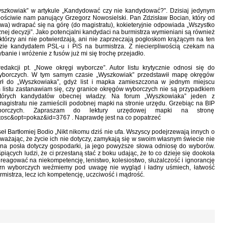
szkowiak” w artykule „Kandydować czy nie kandydować?”. Dzisiaj jedynym
iłościwie nam panujący Grzegorz Nowosielski. Pan Zdzisław Bocian, który od
stwa) wdrapać się na górę (do magistratu), kokieteryjnie odpowiada „Wszystko
znej decyzji”. Jako potencjalni kandydaci na burmistrza wymieniani są również
którzy ani nie potwierdzają, ani nie zaprzeczają pogłoskom krążącym na ten
zie kandydatem PSL-u i PiS na burmistrza. Z niecierpliwością czekam na
anie i wróżenie z fusów już mi się trochę przejadło.
dakcji pt. „Nowe okręgi wyborcze”. Autor listu krytycznie odnosi się do
wyborczych. W tym samym czasie „Wyszkowiak” przedstawił mapę okręgów
tarł do „Wyszkowiaka”, gdyż list i mapka zamieszczona w jednym miejscu
m listu zastanawiam się, czy granice okręgów wyborczych nie są przypadkiem
których kandydatów obecnej władzy. Na forum „Wyszkowiaka” jeden z
gistratu nie zamieścili podobnej mapki na stronie urzędu. Grzebiąc na BIP
orczych. Zapraszam do lektury urzędowej mapki na stronę
tosc&opt=pokaz&id=3767 . Naprawdę jest na co popatrzeć
eł Bartłomiej Bodio „Nikt nikomu dziś nie ufa. Wszyscy podejrzewają innych o
 uważając, że życie ich nie dotyczy, zamykają się w swoim własnym świecie nie
pana posła dotyczy gospodarki, ja jego powyższe słowa odniosę do wyborów.
cych ludzi, że ci przestaną stać z boku udając, że to co dzieje się dookoła
 reagować na niekompetencję, lenistwo, kolesiostwo, służalczość i ignorancję
urn wyborczych weźmiemy pod uwagę nie wygląd i ładny uśmiech, łatwość
istrza, lecz ich kompetencję, uczciwość i mądrość.