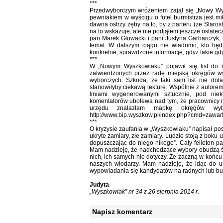
***
Przedwyborczym wróżeniem zajął się „Nowy Wy
pewniakiem w wyścigu o fotel burmistrza jest m
dawna ostrzy zęby na to, by z parteru (ze Staro
na to wskazuje, ale nie podjąłem jeszcze ostatec
pan Marek Głowacki i pani Justyna Garbarczyk, 
temat. W dalszym ciągu nie wiadomo, kto będ
konkretne, sprawdzone informacje, gdyż takie gdyb
***
W „Nowym Wyszkowiaku” pojawił się list do re
zatwierdzonych przez radę miejską okręgów 
wyborczych. Szkoda, że taki sam list nie do
stanowiłyby ciekawą lekturę. Wspólnie z autore
liniami wygenerowanymi sztucznie, pod nie
komentatorów ubolewa nad tym, że pracownicy ma
urzędu znalazłam mapkę okręgów wyb
http://www.bip.wyszkow.pl/index.php?cmd=zawar
***
O kryzysie zaufania w „Wyszkowiaku” napisał pos
ukryte zamiary, złe zamiary. Ludzie stoją z boku
dopuszczając do niego nikogo”. Cały felieton 
Mam nadzieję, że nadchodzące wybory obudzą śpią
nich, ich samych nie dotyczy. Że zaczną w końcu
naszych włodarzy. Mam nadzieję, że idąc do 
wypowiadania się kandydatów na radnych lub burm
Judyta
„Wyszkowiak” nr 34 z 26 sierpnia 2014 r.
Napisz komentarz