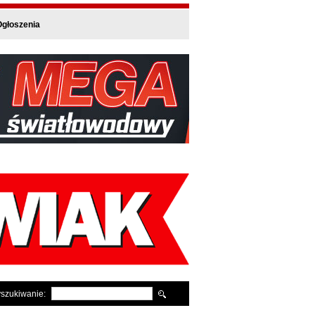
głoszenia
szukiwanie: