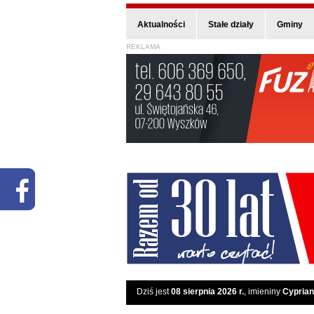
Aktualności
Stałe działy
Gminy
REKLAMA
Dziś jest
08 sierpnia 2026 r.
, imieniny
Cyprian