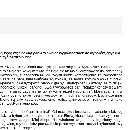
ciej będę więc nawiązywała w swoich wypowiedziach do wyborów, gdyż dla
że być bardzo nudne.
iedziała się na temat inwestycji prowadzonych w Wyszkowie. Pani redaktor
le to dzieje się w Wyszkowie. A dzieje się niemało! Wyszków został rozkopany
arkowaniem, z chodzeniem. My, zwykli ludzie komentujemy, że zachodzące
or zarzuca nam, mieszkańcom Wyszkowa, że nasza krytyka wynika z braku
ajomości inwestycyjnych planów gminy i dlatego też uważamy, że to dzięki
niczki, uliczki, parkingi. Swoją wypowiedź pani redaktor kończy słowami
czy inne samorządy też są tak aktywne przed wyborami?”. Moim zdaniem, w
 można ocenić aktywności inwestycyjnej innych samorządów. Być może inne
ywne są cały czas, sukcesywnie realizują inwestycje i remonty, i w roku
inwestycji i remontów.
 bez trybun, choć termin minął”. Od początku sierpnia na stadionie miały się
liski, a trybun jak nie było, tak nie ma. Firma, która miała dostarczyć nowe,
urzędników Urzędu Miejskiego. Nie wiadomo więc, kiedy będziemy mogli
się więc, czy burmistrz pochwali się przed wyborami nowymi trybunami, czy
spraw niedokończonych?