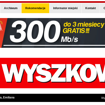
Archiwum
Rekomendacje
Informator miejski
Kontakt
O
a, Emiliana
Wy