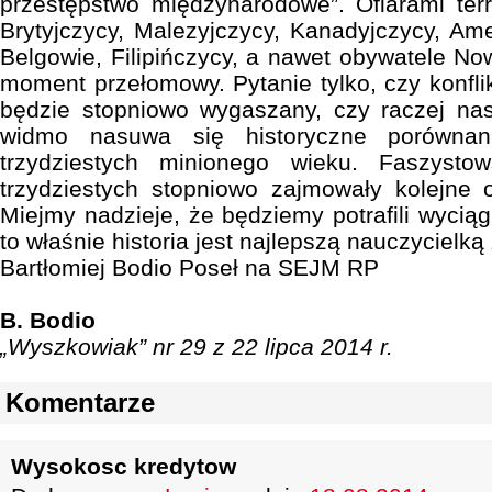
przestępstwo międzynarodowe”. Ofiarami terr
Brytyjczycy, Malezyjczycy, Kanadyjczycy, Ame
Belgowie, Filipińczycy, a nawet obywatele No
moment przełomowy. Pytanie tylko, czy konflikt
będzie stopniowo wygaszany, czy raczej nas
widmo nasuwa się historyczne porównan
trzydziestych minionego wieku. Faszyst
trzydziestych stopniowo zajmowały kolejne o
Miejmy nadzieje, że będziemy potrafili wyciągn
to właśnie historia jest najlepszą nauczycielką 
Bartłomiej Bodio Poseł na SEJM RP
B. Bodio
„Wyszkowiak” nr 29 z 22 lipca 2014 r.
Komentarze
Wysokosc kredytow