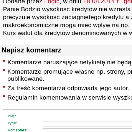
Dodane przez
Logic
, w dniu
18.08.2014 r., go
Panie Bodzio wysokosc kredytow nie wzrast
precyzuje wysokosc zaciagnietego kredytu a
makroekonomiczne moga miec wplyw na np. 
Kurs walut dla kredytow denominowanych w w
Napisz komentarz
Komentarze naruszające netykietę nie będą
Komentarze promujące własne np. strony, pr
publikowane.
Za treść komentarza odpowiada jego autor.
Regulamin komentowania w serwisie wyszko
Imię:
Tytuł:
Komentarz: