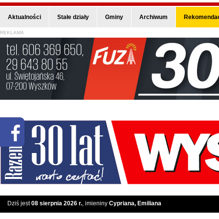
Aktualności
Stałe działy
Gminy
Archiwum
Rekomendac
REKLAMA
Dziś jest
08 sierpnia 2026 r.
, imieniny
Cypriana, Emiliana