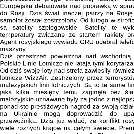
Europejska debatowała nad poprawką w spraw
do Rosji. Dziś świat inaczej patrzy na Rosję
samolot został zestrzelony. Od lutego w strefi
są satelity szpiegowskie. Satelity te wy
temperatury związane ze startem rakiety 
Agent rosyjskiego wywiadu GRU odebrał telefo
maszyny.
Dziś przestrzeń powietrzna nad wschodnią 
Polskie Linie Lotnicze nie latają tymi korytarz
Od dziś swoje loty nad strefą zawiesiły równie
lotnicze WizzAir. Zestrzelony przez terrorys
malezyjskich linii lotniczych. Są to te same l
jaka kilka miesięcy temu zaginęła bez śl
malezyjskie uznawane były za jedne z najleps
ponad sto prestiżowych nagród za swoją dział
na Ukrainie mogą doprowadzić do upad
przewoźnika. Dziś już widać, że konflikt ros
wiele różnych krajów na całym świecie. Premi