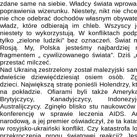
zdane same na siebie. Władcy świata wprowa
poprawienia wizerunku. Niestety, nikt nie chce
nie chce odebrać dochodów własnym obywate
władz, które odbierają im chleb. Wszyscy j
niestety to wykorzystują. W konfliktach po
tylko „zielone ludziki” bez oznaczeń. Świat 
Rosją. My, Polska jesteśmy najbardziej
fragmentem „ cywilizowanego świata”. Dziś „
przestać milczeć.
Nad Ukrainą zestrzelony został malezyjski sa
dwieście dziewięćdziesiąt osiem osób. Zg
dzieci. Największą stratę ponieśli Holendrzy, 
na pokładzie. Ofiarami byli także Ameryk
Brytyjczycy, Kanadyjczycy, Indonezyj
Australijczycy. Zginęło blisko stu naukowców
konferencję w sprawie leczenia AIDS. Aus
narodową, a jej premier oświadczył, że ta kata
w rosyjsko-ukraiński konflikt. Czy katastrofa
przekroczenia progu światowej reakcji? J