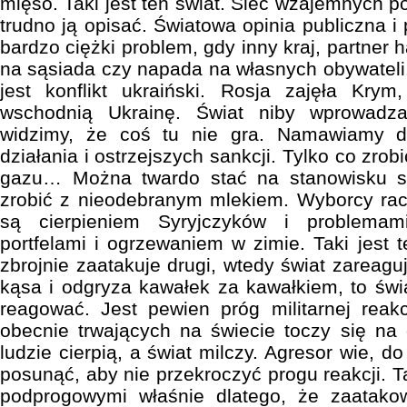
mięso. Taki jest ten świat. Sieć wzajemnych po
trudno ją opisać. Światowa opinia publiczna 
bardzo ciężki problem, gdy inny kraj, partner 
na sąsiada czy napada na własnych obywateli.
jest konflikt ukraiński. Rosja zajęła Krym
wschodnią Ukrainę. Świat niby wprowadz
widzimy, że coś tu nie gra. Namawiamy d
działania i ostrzejszych sankcji. Tylko co zrob
gazu… Można twardo stać na stanowisku sz
zrobić z nieodebranym mlekiem. Wyborcy rac
są cierpieniem Syryjczyków i problema
portfelami i ogrzewaniem w zimie. Taki jest te
zbrojnie zaatakuje drugi, wtedy świat zareaguj
kąsa i odgryza kawałek za kawałkiem, to świ
reagować. Jest pewien próg militarnej reakc
obecnie trwających na świecie toczy się na o
ludzie cierpią, a świat milczy. Agresor wie, d
posunąć, aby nie przekroczyć progu reakcji. T
podprogowymi właśnie dlatego, że zaatako