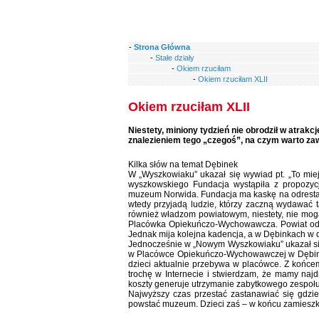
-
Strona Główna
-
Stałe działy
-
Okiem rzuciłam
-
Okiem rzuciłam XLII
Okiem rzuciłam XLII
Niestety, miniony tydzień nie obrodził w atrak
znalezieniem tego „czegoś”, na czym warto zaw
Kilka słów na temat Dębinek
W „Wyszkowiaku” ukazał się wywiad pt. „To mie
wyszkowskiego Fundacja wystąpiła z propozyc
muzeum Norwida. Fundacja ma kaskę na odrestau
wtedy przyjadą ludzie, którzy zaczną wydawać t
również władzom powiatowym, niestety, nie mog
Placówka Opiekuńczo-Wychowawcza. Powiat od l
Jednak mija kolejna kadencja, a w Dębinkach w d
Jednocześnie w „Nowym Wyszkowiaku” ukazał się
w Placówce Opiekuńczo-Wychowawczej w Dębinkach
dzieci aktualnie przebywa w placówce. Z końce
trochę w Internecie i stwierdzam, że mamy naj
koszty generuje utrzymanie zabytkowego zespołu
Najwyższy czas przestać zastanawiać się gdzi
powstać muzeum. Dzieci zaś – w końcu zamiesz