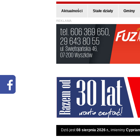
Aktualności
Stałe działy
Gminy
REKLAMA
Dziś jest
08 sierpnia 2026 r.
, imieniny
Cyprian