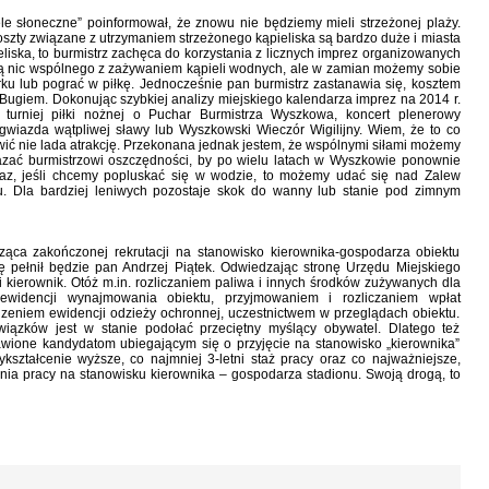
le słoneczne” poinformował, że znowu nie będziemy mieli strzeżonej plaży.
szty związane z utrzymaniem strzeżonego kąpieliska są bardzo duże i miasta
eliska, to burmistrz zachęca do korzystania z licznych imprez organizowanych
ją nic wspólnego z zażywaniem kąpieli wodnych, ale w zamian możemy sobie
ku lub pograć w piłkę. Jednocześnie pan burmistrz zastanawia się, kosztem
 Bugiem. Dokonując szybkiej analizy miejskiego kalendarza imprez na 2014 r.
. turniej piłki nożnej o Puchar Burmistrza Wyszkowa, koncert plenerowy
gwiazda wątpliwej sławy lub Wyszkowski Wieczór Wigilijny. Wiem, że to co
ić nie lada atrakcję. Przekonana jednak jestem, że wspólnymi siłami możemy
skazać burmistrzowi oszczędności, by po wielu latach w Wyszkowie ponownie
eraz, jeśli chcemy popluskać się w wodzie, to możemy udać się nad Zalew
nu. Dla bardziej leniwych pozostaje skok do wanny lub stanie pod zimnym
ząca zakończonej rekrutacji na stanowisko kierownika-gospodarza obiektu
 pełnił będzie pan Andrzej Piątek. Odwiedzając stronę Urzędu Miejskiego
 kierownik. Otóż m.in. rozliczaniem paliwa i innych środków zużywanych dla
ewidencji wynajmowania obiektu, przyjmowaniem i rozliczaniem wpłat
eniem ewidencji odzieży ochronnej, uczestnictwem w przeglądach obiektu.
iązków jest w stanie podołać przeciętny myślący obywatel. Dlatego też
awione kandydatom ubiegającym się o przyjęcie na stanowisko „kierownika”
kształcenie wyższe, co najmniej 3-letni staż pracy oraz co najważniejsze,
a pracy na stanowisku kierownika – gospodarza stadionu. Swoją drogą, to