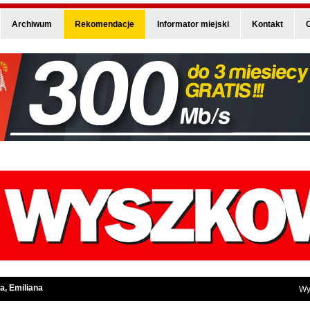
Archiwum
Rekomendacje
Informator miejski
Kontakt
O
a, Emiliana
Wy