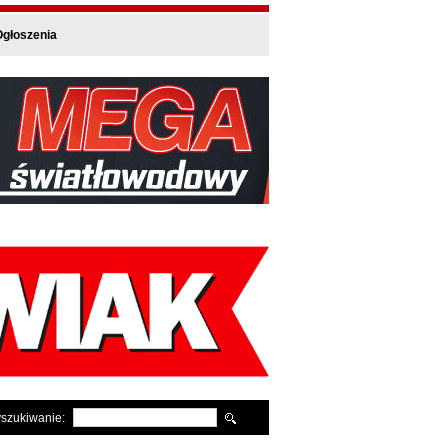
głoszenia
szukiwanie: