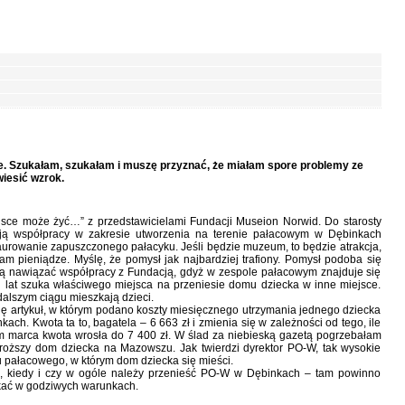
cje. Szukałam, szukałam i muszę przyznać, że miałam spore problemy ze
iesić wzrok.
jsce może żyć…” z przedstawicielami Fundacji Museion Norwid. Do starosty
ją współpracy w zakresie utworzenia na terenie pałacowym w Dębinkach
rowanie zapuszczonego pałacyku. Jeśli będzie muzeum, to będzie atrakcja,
am pieniądze. Myślę, że pomysł jak najbardziej trafiony. Pomysł podoba się
ą nawiązać współpracy z Fundacją, gdyż w zespole pałacowym znajduje się
at szuka właściwego miejsca na przeniesie domu dziecka w inne miejsce.
alszym ciągu mieszkają dzieci.
 artykuł, w którym podano koszty miesięcznego utrzymania jednego dziecka
. Kwota ta to, bagatela – 6 663 zł i zmienia się w zależności od tego, ile
m marca kwota wrosła do 7 400 zł. W ślad za niebieską gazetą pogrzebałam
droższy dom dziecka na Mazowszu. Jak twierdzi dyrektor PO-W, tak wysokie
 pałacowego, w którym dom dziecka się mieści.
e, kiedy i czy w ogóle należy przenieść PO-W w Dębinkach – tam powinno
kać w godziwych warunkach.