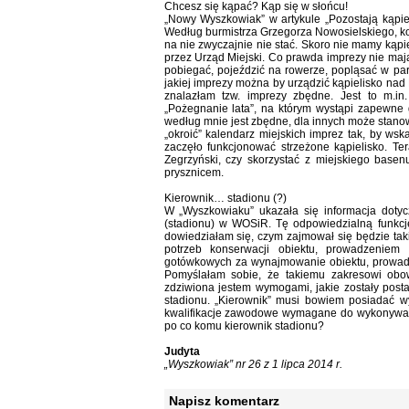
Chcesz się kąpać? Kąp się w słońcu!
„Nowy Wyszkowiak” w artykule „Pozostają kąpie
Według burmistrza Grzegorza Nowosielskiego, ko
na nie zwyczajnie nie stać. Skoro nie mamy kąpi
przez Urząd Miejski. Co prawda imprezy nie ma
pobiegać, pojeździć na rowerze, popląsać w par
jakiej imprezy można by urządzić kąpielisko nad
znalazłam tzw. imprezy zbędne. Jest to m.in
„Pożegnanie lata”, na którym wystąpi zapewne 
według mnie jest zbędne, dla innych może stanow
„okroić” kalendarz miejskich imprez tak, by w
zaczęło funkcjonować strzeżone kąpielisko. T
Zegrzyński, czy skorzystać z miejskiego base
prysznicem.
Kierownik… stadionu (?)
W „Wyszkowiaku” ukazała się informacja dotyc
(stadionu) w WOSiR. Tę odpowiedzialną funkcję
dowiedziałam się, czym zajmował się będzie taki
potrzeb konserwacji obiektu, prowadzeniem 
gotówkowych za wynajmowanie obiektu, prowadz
Pomyślałam sobie, że takiemu zakresowi obow
zdziwiona jestem wymogami, jakie zostały post
stadionu. „Kierownik” musi bowiem posiadać wy
kwalifikacje zawodowe wymagane do wykonywani
po co komu kierownik stadionu?
Judyta
„Wyszkowiak” nr 26 z 1 lipca 2014 r.
Napisz komentarz