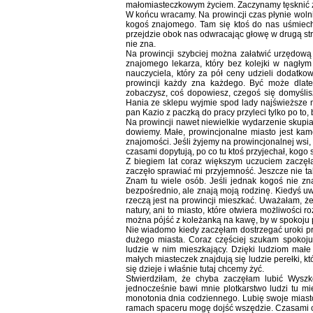
małomiasteczkowym życiem. Zaczynamy tęsknić z
W końcu wracamy. Na prowincji czas płynie wol
kogoś znajomego. Tam się ktoś do nas uśmiechn
przejdzie obok nas odwracając głowę w drugą stro
nie zna.
Na prowincji szybciej można załatwić urzędową
znajomego lekarza, który bez kolejki w nagły
nauczyciela, który za pół ceny udzieli dodatkow
prowincji każdy zna każdego. Być może dlate
zobaczysz, coś dopowiesz, czegoś się domyślis
Hania ze sklepu wyjmie spod lady najświeższe m
pan Kazio z paczką do pracy przyleci tylko po to,
Na prowincji nawet niewielkie wydarzenie skupia 
dowiemy. Małe, prowincjonalne miasto jest kam
znajomości. Jeśli żyjemy na prowincjonalnej wsi,
czasami dopytują, po co tu ktoś przyjechał, kogo 
Z biegiem lat coraz większym uczuciem zaczęł
zaczęło sprawiać mi przyjemność. Jeszcze nie 
Znam tu wiele osób. Jeśli jednak kogoś nie zna
bezpośrednio, ale znają moją rodzinę. Kiedyś uw
rzeczą jest na prowincji mieszkać. Uważałam, że 
natury, ani to miasto, które otwiera możliwości 
można pójść z koleżanką na kawę, by w spokoju 
Nie wiadomo kiedy zaczęłam dostrzegać uroki pro
dużego miasta. Coraz częściej szukam spokoju
ludzie w nim mieszkający. Dzięki ludziom małe
małych miasteczek znajdują się ludzie perełki, 
się dzieje i właśnie tutaj chcemy żyć.
Stwierdziłam, że chyba zaczęłam lubić Wysz
jednocześnie bawi mnie plotkarstwo ludzi tu mi
monotonia dnia codziennego. Lubię swoje miasto 
ramach spaceru mogę dojść wszędzie. Czasami coś 