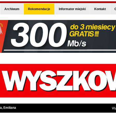
Archiwum
Rekomendacje
Informator miejski
Kontakt
O
a, Emiliana
Wy