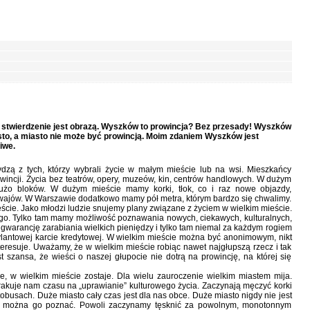
ie stwierdzenie jest obrazą. Wyszków to prowincja? Bez przesady! Wyszków
asto, a miasto nie może być prowincją. Moim zdaniem Wyszków jest
iwe.
dzą z tych, którzy wybrali życie w małym mieście lub na wsi. Mieszkańcy
owincji. Życia bez teatrów, opery, muzeów, kin, centrów handlowych. W dużym
użo bloków. W dużym mieście mamy korki, tłok, co i raz nowe objazdy,
mwajów. W Warszawie dodatkowo mamy pół metra, którym bardzo się chwalimy.
eście. Jako młodzi ludzie snujemy plany związane z życiem w wielkim mieście.
go. Tylko tam mamy możliwość poznawania nowych, ciekawych, kulturalnych,
 gwarancję zarabiania wielkich pieniędzy i tylko tam niemal za każdym rogiem
ylantowej karcie kredytowej. W wielkim mieście można być anonimowym, nikt
nteresuje. Uważamy, że w wielkim mieście robiąc nawet najgłupszą rzecz i tak
 szansa, że wieści o naszej głupocie nie dotrą na prowincję, na której się
ie, w wielkim mieście zostaje. Dla wielu zauroczenie wielkim miastem mija.
Brakuje nam czasu na „uprawianie” kulturowego życia. Zaczynają męczyć korki
tobusach. Duże miasto cały czas jest dla nas obce. Duże miasto nigdy nie jest
e można go poznać. Powoli zaczynamy tęsknić za powolnym, monotonnym