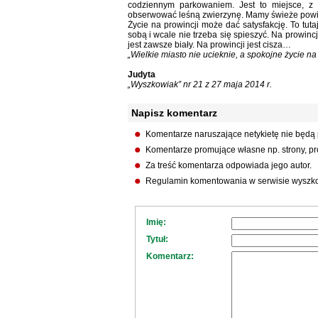
codziennym parkowaniem. Jest to miejsce, z
obserwować leśną zwierzynę. Mamy świeże powiet
Życie na prowincji może dać satysfakcję. To tut
sobą i wcale nie trzeba się spieszyć. Na prowin
jest zawsze biały. Na prowincji jest cisza…
„Wielkie miasto nie ucieknie, a spokojne życie 
Judyta
„Wyszkowiak” nr 21 z 27 maja 2014 r.
Napisz komentarz
Komentarze naruszające netykietę nie będą
Komentarze promujące własne np. strony, pro
Za treść komentarza odpowiada jego autor.
Regulamin komentowania w serwisie wyszko
Imię:
Tytuł:
Komentarz: