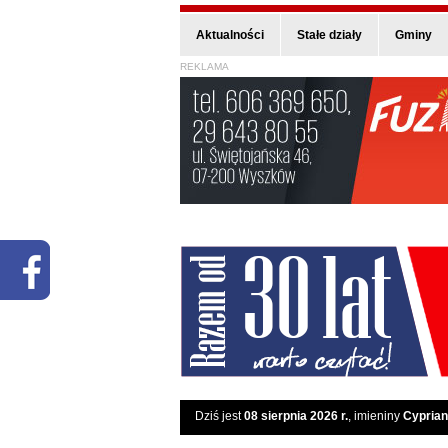
Aktualności
Stałe działy
Gminy
REKLAMA
Dziś jest
08 sierpnia 2026 r.
, imieniny
Cyprian