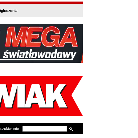
głoszenia
szukiwanie: