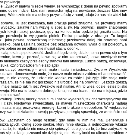
a prowincją.
niej. Żyjąc w małym mieście wiemy, że wychodząc z domu na pewno spotkamy
ie, gdzie indziej ktoś nam pomacha ręką na powitanie. Jeszcze ktoś inny
nę. Widocznie nie ma ochoty przywitać się z nami, udaje że nas nie widzi lub
 sprawę. Tu jest koleżanka, tam pracuje jakaś znajoma. Na prowincji mamy
m wypadku załatwi nam wizytę u specjalisty. Na prowincji mamy znajomego
ych lekcji naszej pociesze, gdy na koniec roku będzie jej groziła pała. Na
go prowincja to wylęgarnia plotek. Plotka powstaje z niczego. Tu kogoś
z i jako pewną, sprawdzoną informację przekażesz dalej. Na prowincji pani
ięsko, pani Basia na poczcie bez okazania dowodu wyda ci list polecony, a
 byś potem po jej odbiór nie musiał stać w ogonku.
całą lokalną społeczność. Jeśli coś będzie się działo, to na pewno się o tym
eralne, łatwo je poznać, łatwo się w nim zadomowić, łatwo nawiązać nowe
 to niemalże każdy przejezdny stanowi tam atrakcję. Ludzie patrzą, obserwują,
szuka, czy przypadkiem nie zabłądził.
am darzyć prowincję – wieś, małe miasta i miasteczka. Życie w Wyszkowie
tak dawno denerwowało mnie, że nasze małe miasto zabiera mi anonimowość.
m, to nie znaczy, że ludzie nie wiedzą co robię i jak żyję. Nie znają mnie
ażałam, że nie ma nic gorszego niż urodzić się na prowincji. Jeszcze gorszą
małe miasto jakim jest Wyszków jest nijakie. Ani to wieś, gdzie jesteś blisko
rozwoju. Nie ma tu bowiem dobrego kina, nie ma teatru, nie ma miejsca, gdzie
poplotkować.
wincji. Dzisiaj męczy mnie tłum i natłok wydarzeń, tak charakterystyczny dla
 i ciszy. Niedawno stwierdziłam, że małym miasteczkom charakteru nadają
 miasta mają pozytywną energię, której brakuje metropoliom. W większości
którzy swoim działaniem, swoją pozytywną energią sprawiają, że w mieście coś
ków. Zaczynam do niego tęsknić, gdy mnie w nim nie ma. Denerwuje i
eszkających. Cenię sobie spokój, który mnie otacza, a jednocześnie wkurza
za to, że nigdzie nie muszę się spieszyć. Lubię je za to, że bez zadyszki, w
się tu dzieje, czasami nie dzieje się nic. Mamy korki na ulicach i problem z