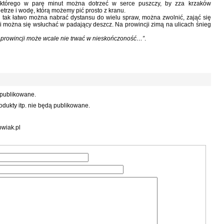
 którego w parę minut można dotrzeć w serce puszczy, by zza krzaków
rze i wodę, którą możemy pić prosto z kranu.
aj tak łatwo można nabrać dystansu do wielu spraw, można zwolnić, zająć się
cji można się wsłuchać w padający deszcz. Na prowincji zimą na ulicach śnieg
na prowincji może wcale nie trwać w nieskończoność…”
.
 publikowane.
dukty itp. nie będą publikowane.
wiak.pl