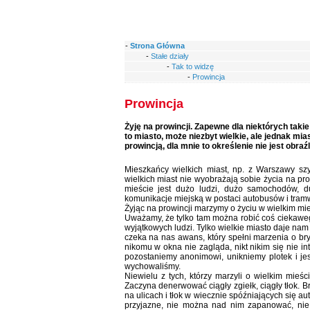
-
Strona Główna
-
Stałe działy
-
Tak to widzę
-
Prowincja
Prowincja
Żyję na prowincji. Zapewne dla niektórych tak
to miasto, może niezbyt wielkie, ale jednak mi
prowincją, dla mnie to określenie nie jest obraźl
Mieszkańcy wielkich miast, np. z Warszawy szy
wielkich miast nie wyobrażają sobie życia na pr
mieście jest dużo ludzi, dużo samochodów, d
komunikacje miejską w postaci autobusów i tra
Żyjąc na prowincji marzymy o życiu w wielkim mi
Uważamy, że tylko tam można robić coś ciekawe
wyjątkowych ludzi. Tylko wielkie miasto daje nam
czeka na nas awans, który spełni marzenia o br
nikomu w okna nie zagląda, nikt nikim się nie i
pozostaniemy anonimowi, unikniemy plotek i jest
wychowaliśmy.
Niewielu z tych, którzy marzyli o wielkim mieśc
Zaczyna denerwować ciągły zgiełk, ciągły tłok. 
na ulicach i tłok w wiecznie spóźniających się au
przyjazne, nie można nad nim zapanować, ni