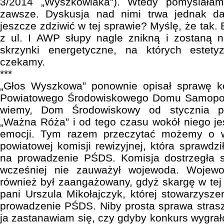
3/2014 „Wyszkowiaka”). Wtedy pomyślała
zawsze. Dyskusja nad nimi trwa jednak da
jeszcze zdziwić w tej sprawie? Myślę, że tak. 
z ul. I AWP słupy nagle znikną i zostaną n
skrzynki energetyczne, na których estet
czekamy.
***
„Głos Wyszkowa” ponownie opisał sprawę k
Powiatowego Środowiskowego Domu Samopo
wiemy, Dom Środowiskowy od stycznia pr
„Ważna Róża” i od tego czasu wokół niego j
emocji. Tym razem przeczytać możemy o w
powiatowej komisji rewizyjnej, która sprawdz
na prowadzenie PŚDS. Komisja dostrzegła s
wcześniej nie zauważył wojewoda. Wojew
również był zaangażowany, gdyż skargę w tej 
pani Urszula Mikołajczyk, której stowarzysze
prowadzenie PŚDS. Niby prosta sprawa strasz
ja zastanawiam się, czy gdyby konkurs wygrał