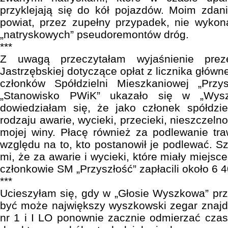
przyklejają się do kół pojazdów. Moim zdan
powiat, przez zupełny przypadek, nie wykon
„natryskowych” pseudoremontów dróg.
***
Z uwagą przeczytałam wyjaśnienie pre
Jastrzębskiej dotyczące opłat z licznika głów
członków Spółdzielni Mieszkaniowej „Przys
„Stanowisko PWiK” ukazało się w „Wysz
dowiedziałam się, że jako członek spółdzie
rodzaju awarie, wycieki, przecieki, nieszczelno
mojej winy. Płacę również za podlewanie tr
względu na to, kto postanowił je podlewać. S
mi, że za awarie i wycieki, które miały miejsc
członkowie SM „Przyszłość” zapłacili około 6 4
***
Ucieszyłam się, gdy w „Głosie Wyszkowa” prz
być może największy wyszkowski zegar znajd
nr 1 i I LO ponownie zacznie odmierzać czas.