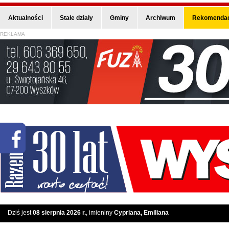
Aktualności
Stałe działy
Gminy
Archiwum
Rekomendac
REKLAMA
Dziś jest
08 sierpnia 2026 r.
, imieniny
Cypriana, Emiliana