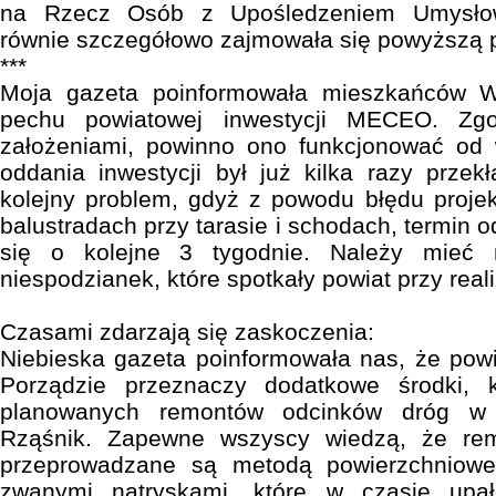
na Rzecz Osób z Upośledzeniem Umysłow
równie szczegółowo zajmowała się powyższą 
***
Moja gazeta poinformowała mieszkańców 
pechu powiatowej inwestycji MECEO. Zgo
założeniami, powinno ono funkcjonować od 
oddania inwestycji był już kilka razy przekł
kolejny problem, gdyż z powodu błędu projek
balustradach przy tarasie i schodach, termin o
się o kolejne 3 tygodnie. Należy mieć 
niespodzianek, które spotkały powiat przy realiz
Czasami zdarzają się zaskoczenia:
Niebieska gazeta poinformowała nas, że pow
Porządzie przeznaczy dodatkowe środki, k
planowanych remontów odcinków dróg w 
Rząśnik. Zapewne wszyscy wiedzą, że re
przeprowadzane są metodą powierzchnioweg
zwanymi natryskami, które w czasie upa