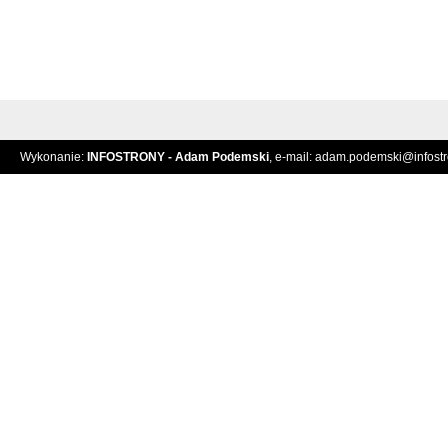
Wykonanie:
INFOSTRONY - Adam Podemski
, e-mail:
adam.podemski@infostro