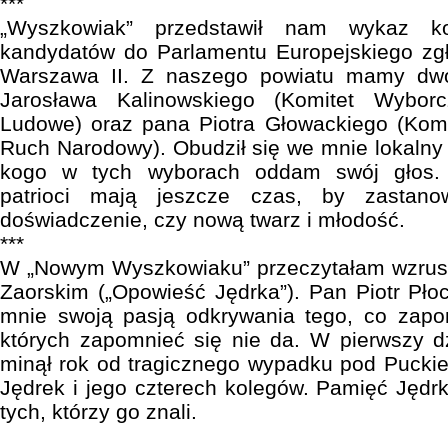
***
„Wyszkowiak” przedstawił nam wykaz ko
kandydatów do Parlamentu Europejskiego zg
Warszawa II. Z naszego powiatu mamy dw
Jarosława Kalinowskiego (Komitet Wyborc
Ludowe) oraz pana Piotra Głowackiego (Ko
Ruch Narodowy). Obudził się we mnie lokalny 
kogo w tych wyborach oddam swój głos. 
patrioci mają jeszcze czas, by zastan
doświadczenie, czy nową twarz i młodość.
***
W „Nowym Wyszkowiaku” przeczytałam wzrusza
Zaorskim („Opowieść Jędrka”). Pan Piotr Pło
mnie swoją pasją odkrywania tego, co zapom
których zapomnieć się nie da. W pierwszy d
minął rok od tragicznego wypadku pod Puckiem
Jędrek i jego czterech kolegów. Pamięć Jędrk
tych, którzy go znali.