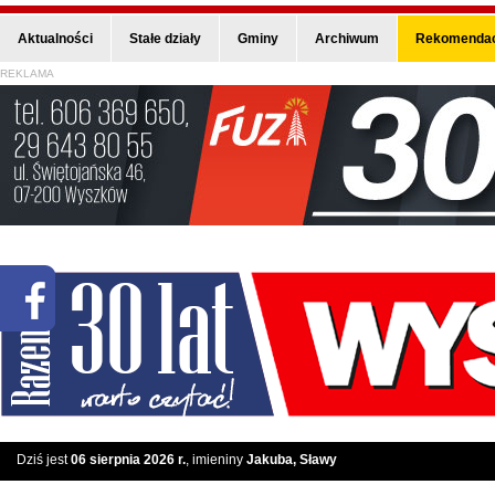
Aktualności
Stałe działy
Gminy
Archiwum
Rekomendac
REKLAMA
Dziś jest
06 sierpnia 2026 r.
, imieniny
Jakuba, Sławy