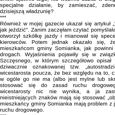
specjalne działanie, by zamieszać, zde
dzisiejszą władzunię?
***
Również w mojej gazecie ukazał się artykuł 
jak jeździć”. Zanim zaczęłam czytać pomyślał
otworzył szkółkę jazdy i mianował się spe
kierowców. Potem jednak okazało się, że
mieszkańcom gminy Somianka, jak powinni 
drogach. Wyjaśnienia pojawiły się w związ
Szczęsnego, w którym szczegółowo opisał 
dziwacznie oznakowanej tzw. „autostradz
wicestarosta poucza, że bez względu na to, c
w ogóle go nie ma (albo jest mylne lub sk
stosować się do zasad ruchu drogowe
wicestarosty nic nie wynika, a ja zas
nieistniejących znaków mają się stosować „ob
mieszkańcy gminy Somianka mają problem z 
ruchu drogowego.