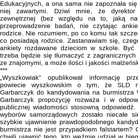
Edukacyjnych, a ona sama nie zapoznała się
niej zawartymi. Dziwi mnie, że dyrektor
zewnętrznej (bez względu na to, jaką n
przeprowadzenie badań, nie czytając ankie
rodzice. Nie rozumiem, po co komu tak szcze
co posiadają rodzice. Zastanawiam się, czeg
ankiety rozdawane dzieciom w szkole. By
trzeba będzie się tłumaczyć z zagranicznych 
ze znajomymi, a może ilości i jakości małżeń
***
„Wyszkowiak” opublikował informację p
powiecie wyszkowskim o tym, że SLD n
Garbarczyk do kandydowania na burmistrza
Garbarczyk propozycję rozważa i w odpo
publicznej wiadomości stosowną odpowiedź. 
wyborów samorządowych zostało niecałe si
szybkie ujawnienie prawdopodobnego kandyda
burmistrza nie jest przypadkiem falstartem? C
chwili ujawnić tego, kto weźmie udział w bi