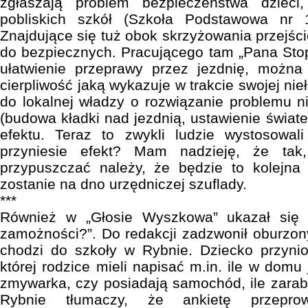
zgłaszają problem bezpieczeństwa dzieci
pobliskich szkół (Szkoła Podstawowa nr 1
Znajdujące się tuż obok skrzyżowania przejści
do bezpiecznych. Pracującego tam „Pana Stop
ułatwienie przeprawy przez jezdnię, możn
cierpliwość jaką wykazuje w trakcie swojej nie
do lokalnej władzy o rozwiązanie problemu n
(budowa kładki nad jezdnią, ustawienie świate
efektu. Teraz to zwykli ludzie wystosowa
przyniesie efekt? Mam nadzieję, że tak
przypuszczać należy, że będzie to kolejna 
zostanie na dno urzędniczej szuflady.
***
Również w „Głosie Wyszkowa” ukazał się a
zamożności?”. Do redakcji zadzwonił oburzony
chodzi do szkoły w Rybnie. Dziecko przyni
której rodzice mieli napisać m.in. ile w domu 
zmywarka, czy posiadają samochód, ile zarabi
Rybnie tłumaczy, że ankietę przepro