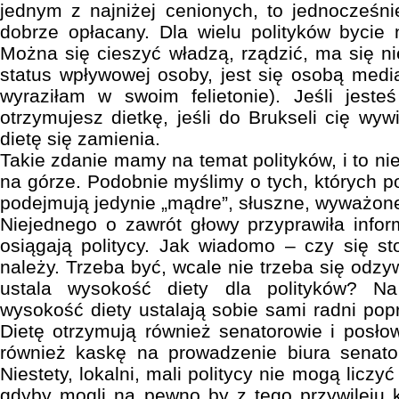
jednym z najniżej cenionych, to jednocześni
dobrze opłacany. Dla wielu polityków bycie
Można się cieszyć władzą, rządzić, ma się ni
status wpływowej osoby, jest się osobą media
wyraziłam w swoim felietonie). Jeśli jest
otrzymujesz dietkę, jeśli do Brukseli cię wy
dietę się zamienia.
Takie zdanie mamy na temat polityków, i to nie
na górze. Podobnie myślimy o tych, których p
podejmują jedynie „mądre”, słuszne, wyważon
Niejednego o zawrót głowy przyprawiła info
osiągają politycy. Jak wiadomo – czy się sto
należy. Trzeba być, wcale nie trzeba się odz
ustala wysokość diety dla polityków? N
wysokość diety ustalają sobie sami radni pop
Dietę otrzymują również senatorowie i posło
również kaskę na prowadzenie biura senator
Niestety, lokalni, mali politycy nie mogą liczy
gdyby mogli na pewno by z tego przywileju ko