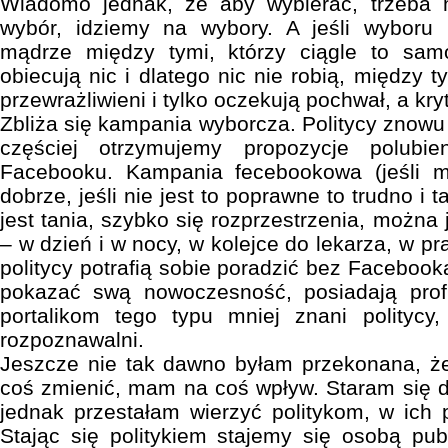
Wiadomo jednak, że aby wybierać, trzeba 
wybór, idziemy na wybory. A jeśli wybor
mądrze między tymi, którzy ciągle to sam
obiecują nic i dlatego nic nie robią, między t
przewrażliwieni i tylko oczekują pochwał, a kry
Zbliża się kampania wyborcza. Politycy znowu z
częściej otrzymujemy propozycje polubien
Facebooku. Kampania fecebookowa (jeśli m
dobrze, jeśli nie jest to poprawne to trudno i 
jest tania, szybko się rozprzestrzenia, można
– w dzień i w nocy, w kolejce do lekarza, w pr
politycy potrafią sobie poradzić bez Facebook
pokazać swą nowoczesność, posiadają prof
portalikom tego typu mniej znani polityc
rozpoznawalni.
Jeszcze nie tak dawno byłam przekonana, 
coś zmienić, mam na coś wpływ. Staram się d
jednak przestałam wierzyć politykom, w ich 
Stając się politykiem stajemy się osobą pu