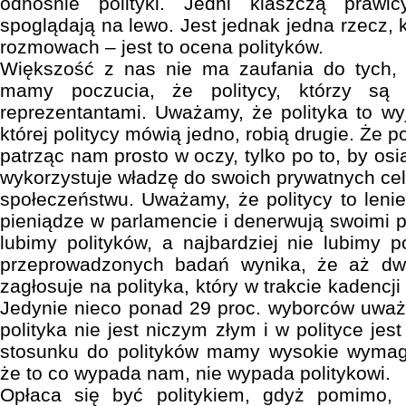
odnośnie polityki. Jedni klaszczą prawic
spoglądają na lewo. Jest jednak jedna rzecz,
rozmowach – jest to ocena polityków.
Większość z nas nie ma zaufania do tych, 
mamy poczucia, że politycy, którzy są
reprezentantami. Uważamy, że polityka to wy
której politycy mówią jedno, robią drugie. Że po
patrząc nam prosto w oczy, tylko po to, by osi
wykorzystuje władzę do swoich prywatnych celó
społeczeństwu. Uważamy, że politycy to lenie
pieniądze w parlamencie i denerwują swoimi p
lubimy polityków, a najbardziej nie lubimy p
przeprowadzonych badań wynika, że aż dwi
zagłosuje na polityka, który w trakcie kadencji
Jedynie nieco ponad 29 proc. wyborców uważ
polityka nie jest niczym złym i w polityce jes
stosunku do polityków mamy wysokie wymag
że to co wypada nam, nie wypada politykowi.
Opłaca się być politykiem, gdyż pomimo, i