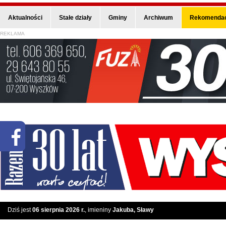
Aktualności
Stałe działy
Gminy
Archiwum
Rekomendac
REKLAMA
Dziś jest
06 sierpnia 2026 r.
, imieniny
Jakuba, Sławy