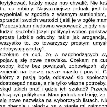
krytykować, każdy może nas chwalić. Nie k
to, co robimy. Najważniejsze jednak jest 
wypełniali w zgodzie z własnym sumieniem,
sprzedali swoich wartości (jeśli je w ogóle mam
Przeczytałam niedawno wypowiedź „nigdy nie 
ludzie służebni (czyli politycy) wobec państ
proste ludzkie odruchy, takie jak arogancja
wszystko to, co towarzyszy prostym umy
zdobywają władzę”.
Czekam na cud, że w nadchodzących wy
pojawią się nowe nazwiska. Czekam na cud
osoby, które bez powiązań, zobowiązań, zły
zmienić na lepsze nasze miasto i powiat. 
którzy z pasją będą oddawać się społeczn
dostrzegać nasze, a nie tylko własne potrzeby
skąd takich brać i gdzie ich szukać? Przecie
chcą być politykami. Mam jednak nadzieję, że 
się nowe nazwiska na wyborczych listach. Nie
są obecnie u władzy, są w stanie mi zaimpo