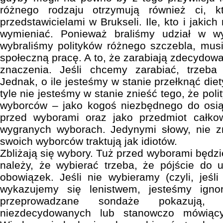
różnego rodzaju otrzymują również ci, 
przedstawicielami w Brukseli. Ile, kto i jaki
wymieniać. Ponieważ braliśmy udział w wy
wybraliśmy polityków różnego szczebla, mus
społeczną pracę. A to, że zarabiają zdecydowa
znaczenia. Jeśli chcemy zarabiać, trzeba
Jednak, o ile jesteśmy w stanie przełknąć diety
tyle nie jesteśmy w stanie znieść tego, że poli
wyborców – jako kogoś niezbędnego do osiąg
przed wyborami oraz jako przedmiot całko
wygranych wyborach. Jedynymi słowy, nie zn
swoich wyborców traktują jak idiotów.
Zbliżają się wybory. Tuż przed wyborami będz
należy, że wybierać trzeba, że pójście do 
obowiązek. Jeśli nie wybieramy (czyli, jeśl
wykazujemy się lenistwem, jesteśmy ignor
przeprowadzane sondaże pokazują
niezdecydowanych lub stanowczo mówiący