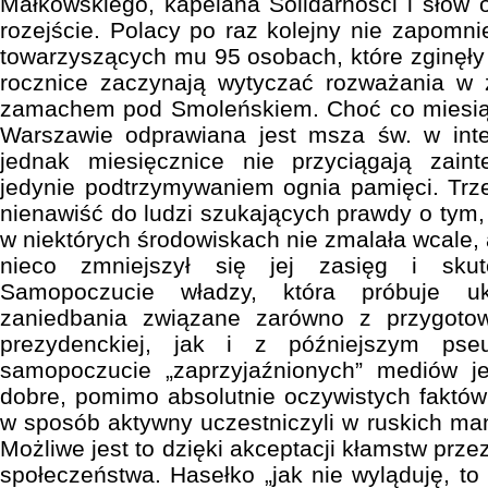
Małkowskiego, kapelana Solidarności i słów 
rozejście. Polacy po raz kolejny nie zapomni
towarzyszących mu 95 osobach, które zginęły 4
rocznice zaczynają wytyczać rozważania w z
zamachem pod Smoleńskiem. Choć co miesią
Warszawie odprawiana jest msza św. w intencj
jednak miesięcznice nie przyciągają zain
jedynie podtrzymywaniem ognia pamięci. Trz
nienawiść do ludzi szukających prawdy o tym,
w niektórych środowiskach nie zmalała wcale,
nieco zmniejszył się jej zasięg i skut
Samopoczucie władzy, która próbuje uk
zaniedbania związane zarówno z przygotow
prezydenckiej, jak i z późniejszym pse
samopoczucie „zaprzyjaźnionych” mediów j
dobre, pomimo absolutnie oczywistych faktó
w sposób aktywny uczestniczyli w ruskich man
Możliwe jest to dzięki akceptacji kłamstw prze
społeczeństwa. Hasełko „jak nie wyląduję, to 