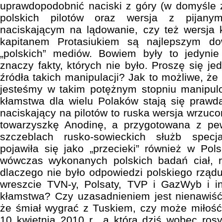
uprawdopodobnić naciski z góry (w domyśle 
polskich pilotów oraz wersja z pijany
naciskającym na lądowanie, czy też wersja k
kapitanem Protasiukiem są najlepszym d
„polskich” mediów. Bowiem były to jedynie 
znaczy fakty, których nie było. Proszę się je
źródła takich manipulacji? Jak to możliwe, ż
jesteśmy w takim potężnym stopniu manipulo
kłamstwa dla wielu Polaków stają się prawdą
naciskający na pilotów to ruska wersja wrzuc
towarzyszkę Anodinę, a przygotowana z pe
szczeblach rusko-sowieckich służb specj
pojawiła się jako „przecieki” również w Pol
wówczas wykonanych polskich badań ciał, 
dlaczego nie było odpowiedzi polskiego rzą
wreszcie TVN-y, Polsaty, TVP i GazWyb i in
kłamstwa? Czy uzasadnieniem jest nienawiść
że śmiał wygrać z Tuskiem, czy może miłość
10 kwietnia 2010 r., a którą dziś wobec rosy