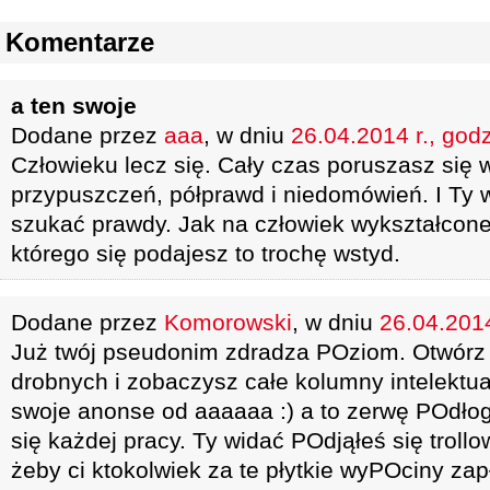
Komentarze
a ten swoje
Dodane przez
aaa
, w dniu
26.04.2014 r., god
Człowieku lecz się. Cały czas poruszasz się
przypuszczeń, półprawd i niedomówień. I Ty 
szukać prawdy. Jak na człowiek wykształconego
którego się podajesz to trochę wstyd.
Dodane przez
Komorowski
, w dniu
26.04.2014
Już twój pseudonim zdradza POziom. Otwór
drobnych i zobaczysz całe kolumny intelektu
swoje anonse od aaaaaa :) a to zerwę POdło
się każdej pracy. Ty widać POdjąłeś się trollo
żeby ci ktokolwiek za te płytkie wyPOciny zap