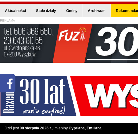
Aktualności
Stałe działy
Gminy
Archiwum
Rekomendac
REKLAMA
Dziś jest
08 sierpnia 2026 r.
, imieniny
Cypriana, Emiliana