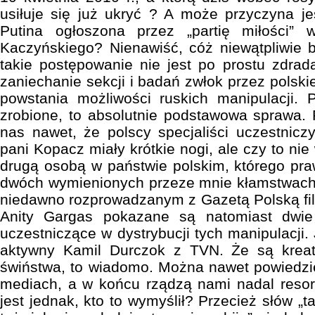
usiłuje się już ukryć ? A może przyczyna j
Putina ogłoszona przez „partię miłości” 
Kaczyńskiego? Nienawiść, cóż niewątpliwie b
takie postępowanie nie jest po prostu zdra
zaniechanie sekcji i badań zwłok przez polsk
powstania możliwości ruskich manipulacji. 
zrobione, to absolutnie podstawowa sprawa.
nas nawet, że polscy specjaliści uczestnicz
pani Kopacz miały krótkie nogi, ale czy to nie
drugą osobą w państwie polskim, którego pr
dwóch wymienionych przeze mnie kłamstwach 
niedawno rozprowadzanym z Gazetą Polską fil
Anity Gargas pokazane są natomiast dwie 
uczestniczące w dystrybucji tych manipulacji. 
aktywny Kamil Durczok z TVN. Że są krea
świństwa, to wiadomo. Można nawet powiedzi
mediach, a w końcu rządzą nami nadal resort
jest jednak, kto to wymyślił? Przecież słów „t