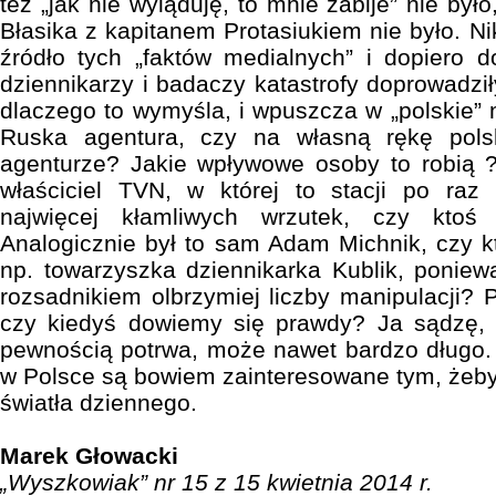
też „jak nie wyląduję, to mnie zabije” nie było
Błasika z kapitanem Protasiukiem nie było. Nik
źródło tych „faktów medialnych” i dopiero d
dziennikarzy i badaczy katastrofy doprowadził
dlaczego to wymyśla, i wpuszcza w „polskie” 
Ruska agentura, czy na własną rękę polsk
agenturze? Jakie wpływowe osoby to robią ?
właściciel TVN, w której to stacji po raz
najwięcej kłamliwych wrzutek, czy ktoś
Analogicznie był to sam Adam Michnik, czy k
np. towarzyszka dziennikarka Kublik, ponie
rozsadnikiem olbrzymiej liczby manipulacji? 
czy kiedyś dowiemy się prawdy? Ja sądzę, ż
pewnością potrwa, może nawet bardzo długo
w Polsce są bowiem zainteresowane tym, żeby 
światła dziennego.
Marek Głowacki
„Wyszkowiak” nr 15 z 15 kwietnia 2014 r.