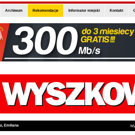
Archiwum
Rekomendacje
Informator miejski
Kontakt
O
a, Emiliana
Wy