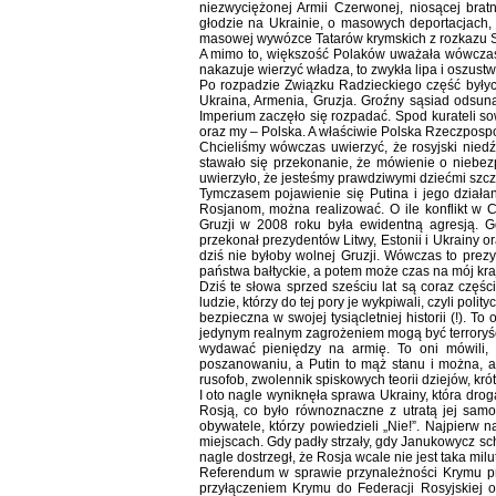
niezwyciężonej Armii Czerwonej, niosącej brat
głodzie na Ukrainie, o masowych deportacjach, 
masowej wywózce Tatarów krymskich z rozkazu S
A mimo to, większość Polaków uważała wówczas, 
nakazuje wierzyć władza, to zwykła lipa i oszustw
Po rozpadzie Związku Radzieckiego część byłych
Ukraina, Armenia, Gruzja. Groźny sąsiad odsun
Imperium zaczęło się rozpadać. Spod kurateli s
oraz my – Polska. A właściwie Polska Rzeczpospol
Chcieliśmy wówczas uwierzyć, że rosyjski niedź
stawało się przekonanie, że mówienie o niebez
uwierzyło, że jesteśmy prawdziwymi dziećmi szcz
Tymczasem pojawienie się Putina i jego działa
Rosjanom, można realizować. O ile konflikt w 
Gruzji w 2008 roku była ewidentną agresją. 
przekonał prezydentów Litwy, Estonii i Ukrainy or
dziś nie byłoby wolnej Gruzji. Wówczas to prezy
państwa bałtyckie, a potem może czas na mój kraj
Dziś te słowa sprzed sześciu lat są coraz częśc
ludzie, którzy do tej pory je wykpiwali, czyli poli
bezpieczna w swojej tysiącletniej historii (!). 
jedynym realnym zagrożeniem mogą być terroryści
wydawać pieniędzy na armię. To oni mówili,
poszanowaniu, a Putin to mąż stanu i można, a 
rusofob, zwolennik spiskowych teorii dziejów, kr
I oto nagle wyniknęła sprawa Ukrainy, która dro
Rosją, co było równoznaczne z utratą jej samo
obywatele, którzy powiedzieli „Nie!”. Najpierw
miejscach. Gdy padły strzały, gdy Janukowycz sch
nagle dostrzegł, że Rosja wcale nie jest taka milu
Referendum w sprawie przynależności Krymu pr
przyłączeniem Krymu do Federacji Rosyjskiej o