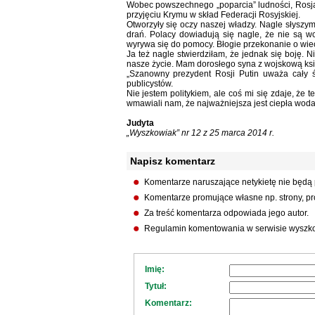
Wobec powszechnego „poparcia” ludności, Rosja
przyjęciu Krymu w skład Federacji Rosyjskiej.
Otworzyły się oczy naszej władzy. Nagle słyszym
drań. Polacy dowiadują się nagle, że nie są w
wyrywa się do pomocy. Błogie przekonanie o wie
Ja też nagle stwierdziłam, że jednak się boję. N
nasze życie. Mam dorosłego syna z wojskową ks
„Szanowny prezydent Rosji Putin uważa cały ś
publicystów.
Nie jestem politykiem, ale coś mi się zdaje, że t
wmawiali nam, że najważniejsza jest ciepła woda w
Judyta
„Wyszkowiak” nr 12 z 25 marca 2014 r.
Napisz komentarz
Komentarze naruszające netykietę nie będą
Komentarze promujące własne np. strony, pro
Za treść komentarza odpowiada jego autor.
Regulamin komentowania w serwisie wyszko
Imię:
Tytuł:
Komentarz: