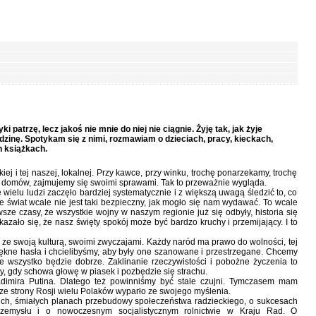
 patrzę, lecz jakoś nie mnie do niej nie ciągnie. Żyję tak, jak żyje
dzinę. Spotykam się z nimi, rozmawiam o dzieciach, pracy, kieckach,
h książkach.
ej i tej naszej, lokalnej. Przy kawce, przy winku, trochę ponarzekamy, trochę
 domów, zajmujemy się swoimi sprawami. Tak to przeważnie wygląda.
ielu ludzi zaczęło bardziej systematycznie i z większą uwagą śledzić to, co
że świat wcale nie jest taki bezpieczny, jak mogło się nam wydawać. To wcale
sze czasy, że wszystkie wojny w naszym regionie już się odbyły, historia się
azało się, że nasz święty spokój może być bardzo kruchy i przemijający. I to
 ze swoją kulturą, swoimi zwyczajami. Każdy naród ma prawo do wolności, tej
iękne hasła i chcielibyśmy, aby były one szanowane i przestrzegane. Chcemy
 wszystko będzie dobrze. Zaklinanie rzeczywistości i pobożne życzenia to
zy, gdy schowa głowę w piasek i pozbędzie się strachu.
adimira Putina. Dlatego też powinniśmy być stale czujni. Tymczasem mam
e strony Rosji wielu Polaków wyparło ze swojego myślenia.
kich, śmiałych planach przebudowy społeczeństwa radzieckiego, o sukcesach
przemysłu i o nowoczesnym socjalistycznym rolnictwie w Kraju Rad. O