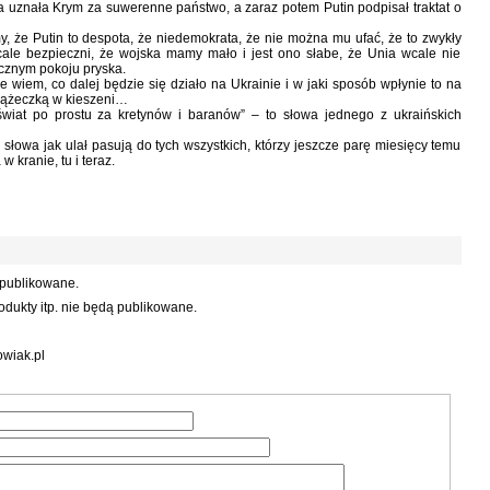
 uznała Krym za suwerenne państwo, a zaraz potem Putin podpisał traktat o
y, że Putin to despota, że niedemokrata, że nie można mu ufać, że to zwykły
cale bezpieczni, że wojska mamy mało i jest ono słabe, że Unia wcale nie
cznym pokoju pryska.
ie wiem, co dalej będzie się działo na Ukrainie i w jaki sposób wpłynie to na
iążeczką w kieszeni…
wiat po prostu za kretynów i baranów” – to słowa jednego z ukraińskich
e słowa jak ulał pasują do tych wszystkich, którzy jeszcze parę miesięcy temu
 kranie, tu i teraz.
 publikowane.
dukty itp. nie będą publikowane.
wiak.pl