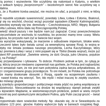
nią pomoc i wyzwolenie. Nie uczyliśmy się natomiast o Katyniu, o wielkim
o setkach tysięcy „bezprizornych” – bezdomnych sierot. Nie uczyliśmy się o
talina.
że z Ruskimi trzeba uważać, nie można im ufać, a przyjaźń z nimi, w którą
o.
 republik uzyskało suwerenność, powstały Litwa, Łotwa i Estonia, Białoruś,
ął się na wschód, chociaż wciąż pozostał sąsiadem (Obwód Kaliningradzki).
owieckiej wyrwały się tzw. demoludy – Czechosłowacja, NRD, Węgry, Bułgaria
ita Ludowa, która stała się Rzecząpospolitą Polską.
wiedź stracił pazury i nie będzie nam już zagrażał. Coraz powszechniejsze
pieczeństwie ze wschodu to rusofobia, bo przecież mamy inne czasy. Wielu
ęścia, bo przyszło nam żyć w świecie bez wojen.
nia wyraźnie wskazywały, że marzenie o odbudowie imperium, bliskie wielu
Czeczenii łatwo było światu uznać za wewnętrzną sprawę Rosji, to wojna w
Gdyby nie śmiała postawa naszego prezydenta, Lecha Kaczyńskiego, który
az premiera Łotwy i wraz z nimi pojawił się w Tbilisi (trwała wojna!), może już
dent RP powiedział: „Świetnie wiemy, że dziś Gruzja, jutro Ukraina, pojutrze
, na Polskę!”.
iej przywoływane i cytowane. To dobrze. Problem jednak w tym, że cytują je
tycy, którzy jeszcze niedawno zapewniali nas gorliwie, że Polska jest najbardziej
To oni wmawiali nam, że nie jest nam potrzebna żadna tarcza antyrakietowa, że
 i zorganizowane grupy przestępcze. To oni mówili, że Polska nie potrzebuje
 że mamy doskonałe stosunki z Rosją, oparte na wzajemnym zaufaniu i
nawet trzeba mu wierzyć. Ten, kto myśli i mówi inaczej to zwykły oszołom,
ótko mówiąc głupek.
gą szantażu gospodarczego i politycznego miała pójść na pełną współpracę w
dzielności. Nieoczekiwanie na drodze tej współpracy stanęli jednak zwykli
 na kijowskim Majdanie, w wielomiesięcznym proteście, potem w wielu innych
ronił się pod opiekuńczymi skrzydłami Putina, gdy Putin zaczął grozić – świat
tka.
zypominało stare sowieckie metody. Np. okazało się, że w Sewastopolu za
ddano 123 proc. głosów. Kabiny wyborcze były w barwach rosyjskiej flagi.