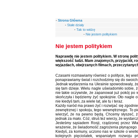
-
Strona Główna
-
Stałe działy
-
Tak to widzę
-
Nie jestem politykiem
Nie jestem politykiem
Naprawdę nie jestem politykiem. W stronę polityki
większość ludzi. Mam znajomych, przyjaciół, ro
wyjazdach, obejrzanych filmach, przeczytanyc
Czasami rozmawiamy również o polityce, tej wielki
ponaprawiamy świat i rozchodzimy się do swoich
Jednak wydarzenia na Ukrainie spowodowały, że w
się tam dzieje. Wielu nagle uświadomiło sobie, 
nie takie oczywiste, że zapanował już pokój po w
skończyła i będziemy żyć spokojnie. Oto nagle ok
nie kiedyś tam, za wiele lat, ale tu i teraz.
Każdy naród ma prawo żyć i rozwijać się zgodnie
zewnętrznej i spokoju, tego wewnętrznego. To p
wierzyć, że na pewno będą. Chcemy słyszeć, że
jednak za mało. Cóż, struś też wierzy, że wystarc
Jesteśmy sąsiadem Rosji, rządzonej przez Wł
wrażenie, że świadomość zagrożenia płynącego z
Kiedyś, za komuny, uczono nas w szkole o wiel
kolejnych pięciolatek, wspaniałym rozwoju 