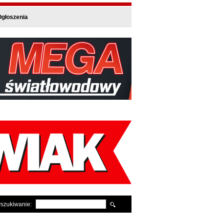
głoszenia
szukiwanie: