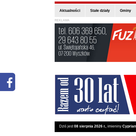
Aktualności
Stałe działy
Gminy
REKLAMA
Dziś jest
08 sierpnia 2026 r.
, imieniny
Cyprian