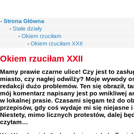
-
Strona Główna
-
Stałe działy
-
Okiem rzuciłam
-
Okiem rzuciłam XXII
Okiem rzuciłam XXII
Mamy prawie czarne ulice! Czy jest to zasłu
miasto, czy nagłej odwilży? Moje wywody o
redakcji dużo problemów. Ten się obraził, t
mój komentarz napisany jest po wnikliwej an
w lokalnej prasie. Czasami sięgam też do 
przepisów, gdy coś wydaje mi się niejasne 
Niestety, mimo licznych protestów, dalej b
czytam…