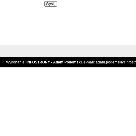
Wykonanie:
INFOSTRONY - Adam Podemski
, e-mail:
adam.podemski@infostro