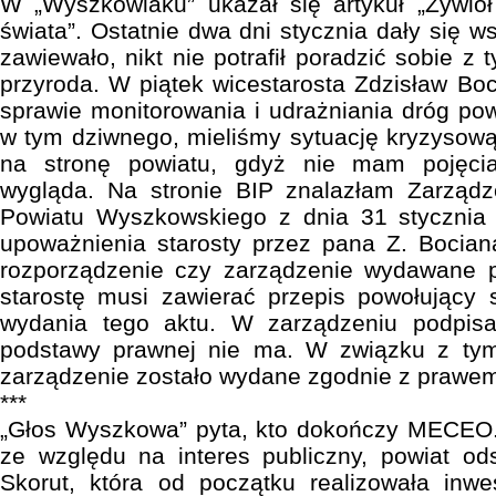
W „Wyszkowiaku” ukazał się artykuł „Żywio
świata”. Ostatnie dwa dni stycznia dały się w
zawiewało, nikt nie potrafił poradzić sobie 
przyroda. W piątek wicestarosta Zdzisław Bo
sprawie monitorowania i udrażniania dróg po
w tym dziwnego, mieliśmy sytuację kryzysową
na stronę powiatu, gdyż nie mam pojęcia
wygląda. Na stronie BIP znalazłam Zarządz
Powiatu Wyszkowskiego z dnia 31 stycznia
upoważnienia starosty przez pana Z. Bocian
rozporządzenie czy zarządzenie wydawane pr
starostę musi zawierać przepis powołujący
wydania tego aktu. W zarządzeniu podpisa
podstawy prawnej nie ma. W związku z ty
zarządzenie zostało wydane zgodnie z prawe
***
„Głos Wyszkowa” pyta, kto dokończy MECEO. 
ze względu na interes publiczny, powiat od
Skorut, która od początku realizowała inwe