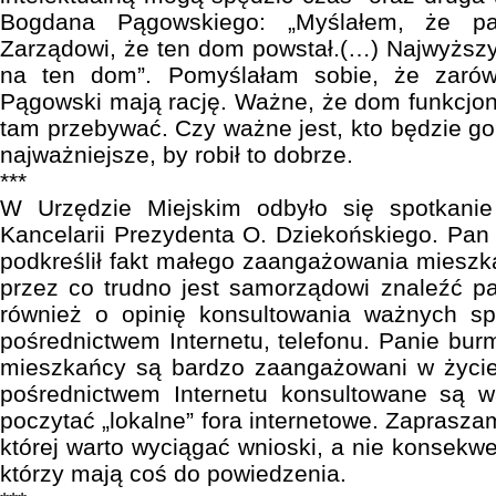
Bogdana Pągowskiego: „Myślałem, że pa
Zarządowi, że ten dom powstał.(…) Najwyższy
na ten dom”. Pomyślałam sobie, że zarów
Pągowski mają rację. Ważne, że dom funkcjon
tam przebywać. Czy ważne jest, kto będzie g
najważniejsze, by robił to dobrze.
***
W Urzędzie Miejskim odbyło się spotkanie
Kancelarii Prezydenta O. Dziekońskiego. Pan 
podkreślił fakt małego zaangażowania mieszk
przez co trudno jest samorządowi znaleźć par
również o opinię konsultowania ważnych s
pośrednictwem Internetu, telefonu. Panie burm
mieszkańcy są bardzo zaangażowani w życie 
pośrednictwem Internetu konsultowane są 
poczytać „lokalne” fora internetowe. Zapraszam
której warto wyciągać wnioski, a nie konsekw
którzy mają coś do powiedzenia.