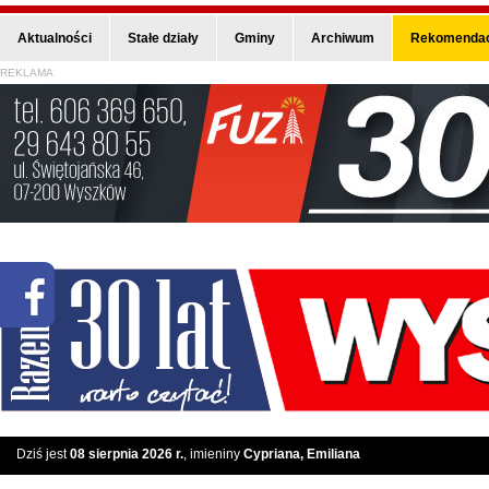
Aktualności
Stałe działy
Gminy
Archiwum
Rekomendac
REKLAMA
Dziś jest
08 sierpnia 2026 r.
, imieniny
Cypriana, Emiliana