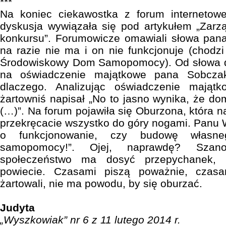
***
Na koniec ciekawostka z forum internetow
dyskusja wywiązała się pod artykułem „Zarz
konkursu”. Forumowicze omawiali słowa pa
na razie nie ma i on nie funkcjonuje (chodz
Środowiskowy Dom Samopomocy). Od słowa d
na oświadczenie majątkowe pana Sobcza
dlaczego. Analizując oświadczenie mająt
żartowniś napisał „No to jasno wynika, że d
(…)”. Na forum pojawiła się Oburzona, która na
przekręcacie wszystko do góry nogami. Panu 
o funkcjonowanie, czy budowę włas
samopomocy!”. Ojej, naprawdę? Szan
społeczeństwo ma dosyć przepychanek, 
powiecie. Czasami piszą poważnie, czas
żartowali, nie ma powodu, by się oburzać.
Judyta
„Wyszkowiak” nr 6 z 11 lutego 2014 r.