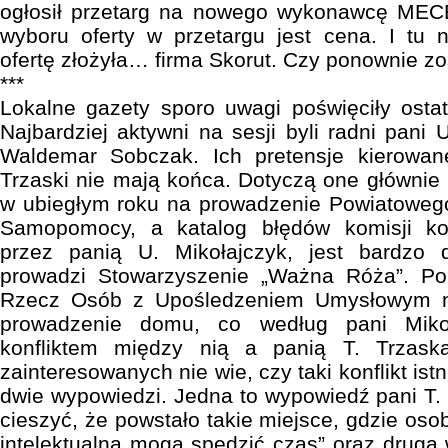
ogłosił przetarg na nowego wykonawcę MEC
wyboru oferty w przetargu jest cena. I tu 
ofertę złożyła… firma Skorut. Czy ponownie z
***
Lokalne gazety sporo uwagi poświęciły ostat
Najbardziej aktywni na sesji byli radni pani 
Waldemar Sobczak. Ich pretensje kierowan
Trzaski nie mają końca. Dotyczą one głównie 
w ubiegłym roku na prowadzenie Powiatowe
Samopomocy, a katalog błędów komisji ko
przez panią U. Mikołajczyk, jest bardzo 
prowadzi Stowarzyszenie „Ważna Róża”. Po
Rzecz Osób z Upośledzeniem Umysłowym n
prowadzenie domu, co według pani Miko
konfliktem między nią a panią T. Trzask
zainteresowanych nie wie, czy taki konflikt ist
dwie wypowiedzi. Jedna to wypowiedź pani T. T
cieszyć, że powstało takie miejsce, gdzie os
intelektualną mogą spędzić czas” oraz druga