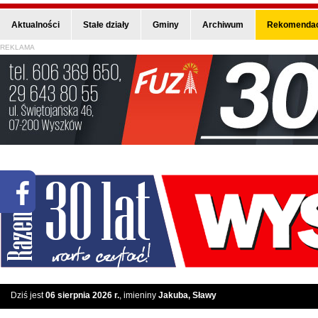
Aktualności
Stałe działy
Gminy
Archiwum
Rekomendac
REKLAMA
Dziś jest
06 sierpnia 2026 r.
, imieniny
Jakuba, Sławy