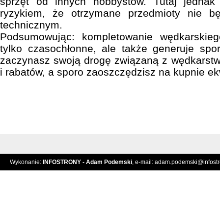
sprzęt od innych hobbystów. Tutaj jednak
ryzykiem, że otrzymane przedmioty nie b
technicznym.
Podsumowując: kompletowanie wędkarskieg
tylko czasochłonne, ale także generuje spor
zaczynasz swoją drogę związaną z wędkarstw
i rabatów, a sporo zaoszczędzisz na kupnie e
Wykonanie:
INFOSTRONY - Adam Podemski
, e-mail:
adam.podemski@infostro